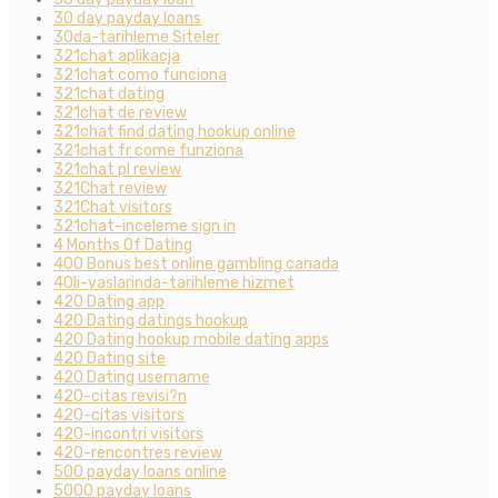
30 day payday loans
30da-tarihleme Siteler
321chat aplikacja
321chat como funciona
321chat dating
321chat de review
321chat find dating hookup online
321chat fr come funziona
321chat pl review
321Chat review
321Chat visitors
321chat-inceleme sign in
4 Months Of Dating
400 Bonus best online gambling canada
40li-yaslarinda-tarihleme hizmet
420 Dating app
420 Dating datings hookup
420 Dating hookup mobile dating apps
420 Dating site
420 Dating username
420-citas revisi?n
420-citas visitors
420-incontri visitors
420-rencontres review
500 payday loans online
5000 payday loans