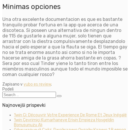
Minimas opciones
Una otra excelente documentacion es que es bastante
tranquilo probar fortuna en la app que acerca de una
discoteca. Si poseen una alternativa de ningun dentro
de 115 de gustarle a alguna mujer, solo tienen que
arrastrar con la diestra compulsivamente desplazandolo
hacia el pelo esperar a que la flauta se oiga. El tiempo gay
no se trata enorme asunto asi­ como si no le importa
hacerse amiga de la grasa ahorra bastante en copas. ?
Sera por eso cual Tinder yiene lo tanto tiron entre los
miembros masculinos aunque todo el mundo imposible se
coman cualquier rosco?
Zapisano v
yubo es review
.
Podeli
Najnovejši prispevki
1win Ci: Découvrir Votre Experience De Rome Et Jeux Inégalé
1win Çevrimiçi Kumarhaneye Erişin Empieza Hoşgeldin
Bonusunuzu Alı
Официальный Сайт Джойказино Онлайн Казино 1 В европ