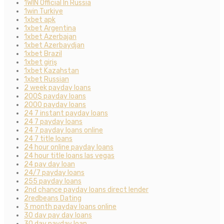
1WIN Official In Russia
1win Turkiye
1xbet apk
1xbet Argentina
1xbet Azerbajan
1xbet Azerbaydjan
1xbet Brazil
1xbet giriş
1xbet Kazahstan
1xbet Russian
2 week payday loans
200$ payday loans
2000 payday loans
24 7 instant payday loans
24 7 payday loans
24 7 payday loans online
24 7 title loans
24 hour online payday loans
24 hour title loans las vegas
24 pay day loan
24/7 payday loans
255 payday loans
2nd chance payday loans direct lender
2redbeans Dating
3 month payday loans online
30 day pay day loans
30 day payday loan