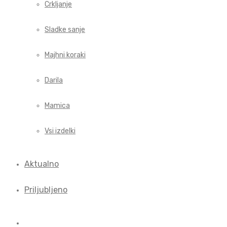
Crkljanje
Sladke sanje
Majhni koraki
Darila
Mamica
Vsi izdelki
Aktualno
Priljubljeno