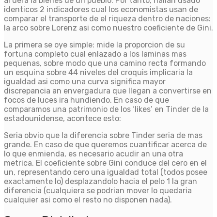
afuera la bienes de un pueblo. Por tanto, hallan usado
identicos 2 indicadores cual los economistas usan de
comparar el transporte de el riqueza dentro de naciones:
la arco sobre Lorenz asi­ como nuestro coeficiente de Gini.
La primera se oye simple: mide la proporcion de su
fortuna completo cual enlazado a los laminas mas
pequenas, sobre modo que una camino recta formando
un esquina sobre 44 niveles del croquis implicaria la
igualdad asi­ como una curva significa mayor
discrepancia an envergadura que llegan a convertirse en
focos de luces ira hundiendo. En caso de que
comparamos una patrimonio de los ‘likes’ en Tinder de la
estadounidense, acontece esto:
Seri­a obvio que la diferencia sobre Tinder seri­a de mas
grande. En caso de que queremos cuantificar acerca de
lo que enmienda, es necesario acudir an una otra
metrica. El coeficiente sobre Gini conduce del cero en el
un, representando cero una igualdad total (todos posee
exactamente lo) desplazandolo hacia el pelo 1 la gran
diferencia (cualquiera se podri­an mover lo quedaria
cualquier asi­ como el resto no disponen nada).