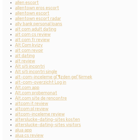
allen escort
allentown eros escort
allentown escort
allentown escort radar
ally bank personal loans
alt com adult dating
alt com cs review
alt com fr review
Alt Com kvizy
alt com revoir
alt dating
alt review
Alt siti incontri
Alt siti incontri single
alt-com-inceleme gГ¶zden geГ§irmek
alt-com-overzicht Log in
Alt.com app
Alt.com probemonat
Alt.com site de rencontre
altcom it review
altcom pl review
altcom-inceleme review
alterslucke-dating-sites kosten
alterslucke-dating-sites visitors
alua app
alua cs review