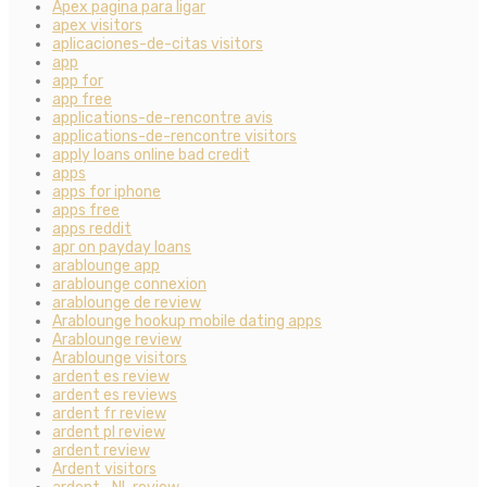
Apex pagina para ligar
apex visitors
aplicaciones-de-citas visitors
app
app for
app free
applications-de-rencontre avis
applications-de-rencontre visitors
apply loans online bad credit
apps
apps for iphone
apps free
apps reddit
apr on payday loans
arablounge app
arablounge connexion
arablounge de review
Arablounge hookup mobile dating apps
Arablounge review
Arablounge visitors
ardent es review
ardent es reviews
ardent fr review
ardent pl review
ardent review
Ardent visitors