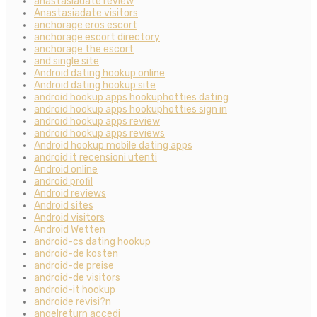
anastasiadate review
Anastasiadate visitors
anchorage eros escort
anchorage escort directory
anchorage the escort
and single site
Android dating hookup online
Android dating hookup site
android hookup apps hookuphotties dating
android hookup apps hookuphotties sign in
android hookup apps review
android hookup apps reviews
Android hookup mobile dating apps
android it recensioni utenti
Android online
android profil
Android reviews
Android sites
Android visitors
Android Wetten
android-cs dating hookup
android-de kosten
android-de preise
android-de visitors
android-it hookup
androide revisi?n
angelreturn accedi