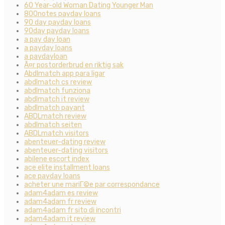
60 Year-old Woman Dating Younger Man
800notes payday loans
90 day payday loans
90day payday loans
a pay day loan
a payday loans
a paydayloan
Ã¤r postorderbrud en riktig sak
Abdlmatch app para ligar
abdlmatch cs review
abdlmatch funziona
abdlmatch it review
abdlmatch payant
ABDLmatch review
abdlmatch seiten
ABDLmatch visitors
abenteuer-dating review
abenteuer-dating visitors
abilene escort index
ace elite installment loans
ace payday loans
acheter une mariГ©e par correspondance
adam4adam es review
adam4adam fr review
adam4adam fr sito di incontri
adam4adam it review