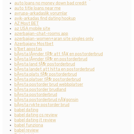
auto loans no money down bad credit
auto title loans near me
avrupa-arkadaslik yorumlar
ayik-arkadas find dating hookup
AZ Most BET
az USA mobile site
azerbaijan-chat-rooms app
azerbaijan-women+aran site singles only
Azerbajany Mostbet
b1bet apostas
bÃ¤sta lÃ¤nder fÃ¶r att fÃ¥ en postorderbrud
bÃ¤sta lÃ¤nder fÃ¶r en postorderbrud
bÃ¤sta land fÃ¶r postorderbrud
bÃ¤sta landet att hitta en postorderbrud
bÃ¤sta plats fÃ¶r postorderbrud
bÃ¤sta platser fÃ¶r postorderbrud
bÃ¤sta postorder brud webbplatser
bÃ¤sta postorder brudland
bÃ¤sta postorderbrud
bÃ¤sta postorderbrud nÃ¥gonsin
bÃ¤sta rykte postorder brud
babel dating
babel dating cs review
babel dating it review
babel funziona
babel review