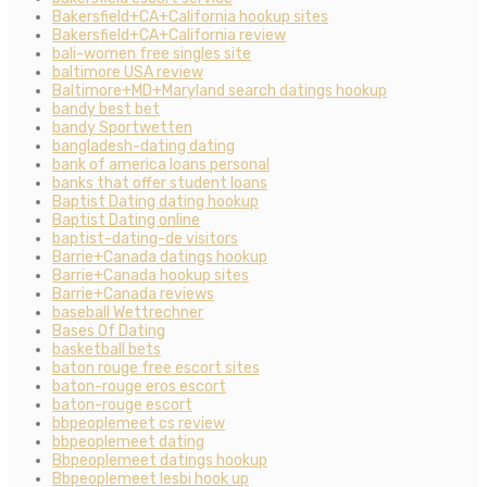
Bakersfield+CA+California hookup sites
Bakersfield+CA+California review
bali-women free singles site
baltimore USA review
Baltimore+MD+Maryland search datings hookup
bandy best bet
bandy Sportwetten
bangladesh-dating dating
bank of america loans personal
banks that offer student loans
Baptist Dating dating hookup
Baptist Dating online
baptist-dating-de visitors
Barrie+Canada datings hookup
Barrie+Canada hookup sites
Barrie+Canada reviews
baseball Wettrechner
Bases Of Dating
basketball bets
baton rouge free escort sites
baton-rouge eros escort
baton-rouge escort
bbpeoplemeet cs review
bbpeoplemeet dating
Bbpeoplemeet datings hookup
Bbpeoplemeet lesbi hook up