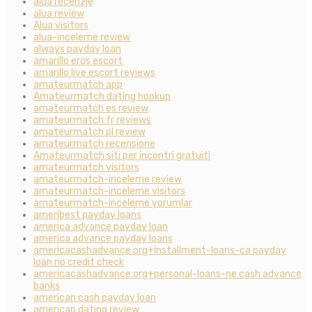
alua recenzje
alua review
Alua visitors
alua-inceleme review
always payday loan
amarillo eros escort
amarillo live escort reviews
amateurmatch app
Amateurmatch dating hookup
amateurmatch es review
amateurmatch fr reviews
amateurmatch pl review
amateurmatch recensione
Amateurmatch siti per incontri gratuiti
amateurmatch visitors
amateurmatch-inceleme review
amateurmatch-inceleme visitors
amateurmatch-inceleme yorumlar
ameribest payday loans
america advance payday loan
america advance payday loans
americacashadvance.org+installment-loans-ca payday
loan no credit check
americacashadvance.org+personal-loans-ne cash advance
banks
american cash payday loan
american dating review