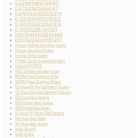
0.6216914816788401
0.671221605966041
0.6955442982015279
0.7251349493015302
0.7692056222547312
0.793022287147051
0.9575434942834448
0.9976284260986237
1 hour online payday loans
1 hour payday loans
1 stop title loans
1 Year Dating Anniversary
1,266470375
100 online payday loan
100% Free Dating Site
100% Free Dating Sites
12 month installment loans
12 months installment loans
123 payday loans
1500 pay day loans
1500 payday loan
17 And 19 Year Old Dating
1st payday loan
1st payday loans
1win Brazil
1win India