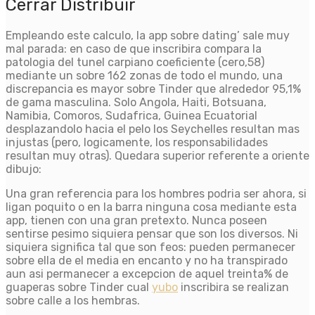
Cerrar Distribuir
Empleando este calculo, la app sobre dating’ sale muy
mal parada: en caso de que inscribira compara la
patologi­a del tunel carpiano coeficiente (cero,58)
mediante un sobre 162 zonas de todo el mundo, una
discrepancia es mayor sobre Tinder que alrededor 95,1%
de gama masculina. Solo Angola, Haiti, Botsuana,
Namibia, Comoros, Sudafrica, Guinea Ecuatorial
desplazandolo hacia el pelo los Seychelles resultan mas
injustas (pero, logicamente, los responsabilidades
resultan muy otras). Quedara superior referente a oriente
dibujo:
Una gran referencia para los hombres podri­a ser ahora, si
ligan poquito o en la barra ninguna cosa mediante esta
app, tienen con una gran pretexto. Nunca poseen
sentirse pesimo siquiera pensar que son los diversos. Ni
siquiera significa tal que son feos: pueden permanecer
sobre ella de el media en encanto y no ha transpirado
aun asi permanecer a excepcion de aquel treinta% de
guaperas sobre Tinder cual
yubo
inscribira se realizan
sobre calle a los hembras.