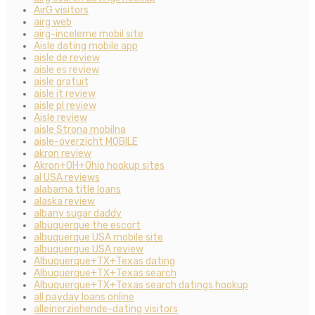
AirG visitors
airg web
airg-inceleme mobil site
Aisle dating mobile app
aisle de review
aisle es review
aisle gratuit
aisle it review
aisle pl review
Aisle review
aisle Strona mobilna
aisle-overzicht MOBILE
akron review
Akron+OH+Ohio hookup sites
al USA reviews
alabama title loans
alaska review
albany sugar daddy
albuquerque the escort
albuquerque USA mobile site
albuquerque USA review
Albuquerque+TX+Texas dating
Albuquerque+TX+Texas search
Albuquerque+TX+Texas search datings hookup
all payday loans online
alleinerziehende-dating visitors