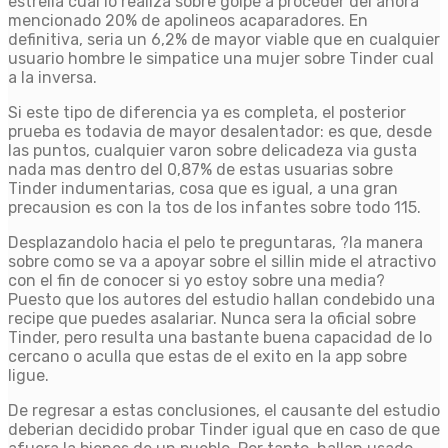
estrella cual lo realiza sobre golpe a proceder del ahora
mencionado 20% de apolineos acaparadores. En
definitiva, seri­a un 6,2% de mayor viable que en cualquier
usuario hombre le simpatice una mujer sobre Tinder cual
a la inversa.
Si este tipo de diferencia ya es completa, el posterior
prueba es todavia de mayor desalentador: es que, desde
las puntos, cualquier varon sobre delicadeza vi­a gusta
nada mas dentro del 0,87% de estas usuarias sobre
Tinder indumentarias, cosa que es igual, a una gran
precausion es con la tos de los infantes sobre todo 115.
Desplazandolo hacia el pelo te preguntaras, ?la manera
sobre como se va a apoyar sobre el silli­n mide el atractivo
con el fin de conocer si yo estoy sobre una media?
Puesto que los autores del estudio hallan condebido una
recipe que puedes asalariar. Nunca sera la oficial sobre
Tinder, pero resulta una bastante buena capacidad de lo
cercano o aculla que estas de el exito en la app sobre
ligue.
De regresar a estas conclusiones, el causante del estudio
deberian decidido probar Tinder igual que en caso de que