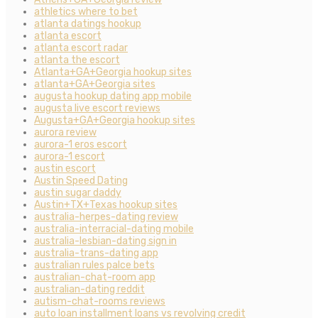
athletics where to bet
atlanta datings hookup
atlanta escort
atlanta escort radar
atlanta the escort
Atlanta+GA+Georgia hookup sites
atlanta+GA+Georgia sites
augusta hookup dating app mobile
augusta live escort reviews
Augusta+GA+Georgia hookup sites
aurora review
aurora-1 eros escort
aurora-1 escort
austin escort
Austin Speed Dating
austin sugar daddy
Austin+TX+Texas hookup sites
australia-herpes-dating review
australia-interracial-dating mobile
australia-lesbian-dating sign in
australia-trans-dating app
australian rules palce bets
australian-chat-room app
australian-dating reddit
autism-chat-rooms reviews
auto loan installment loans vs revolving credit