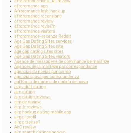
afrointroductions_NL review
afroromance app
Afroromance lesbi hook up
afroromance recensione
afroromance review
afroromance revisi?n
afroromance visitors
afroromance-recenze Reddit
Age Gap Dating Sites services
Age Gap Dating Sites site
age gap dating sites sites
Age Gap Dating Sites visitors
Agence de messagerie de commande de mariГ©e
Agences de la mariГ©e par correspondance
agencias de novias por correo
agenzia sposa per corrispondenza
agГЄncia de correio de pedido de noiva
airg adult dating
airg dating
airg dating reviews
airg de review
airg fr reviews
airg hookup dating mobile app
airg pl profil
airg przejrze?
AirG review
airg search datings hookup