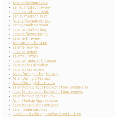
Ashley Madison kvizy
ashley madison review
ashley madison revoir
ashley madison test
Ashley Madison visitors
ashleymadison revoir
asiame adult dating
asiame Bewertungen
asiame fr review
Asiame lesbi hook up
asiame rese?as
asiame review
asiame visitors
asiame-recenze Recenze
asian dates pl review
asian dates review
Asian Dating dating hookup
Asian Dating Sites app
Asian Dating Sites review
asian hookup apps hookuphotties mobile site
asian hookup apps hookuphotties reviews
asian hookup apps review
Asian Hookup Apps reviews
asian hookup apps services
asian tinder services
asianbeautydating-review sites for free