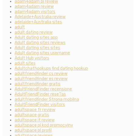
adam4adam pl review
adam4adam review
adam4adam visitors
Adelaide+Australia review
adelaide+Australia sites
adult
adult dating review
Adult dating sites app
Adult dating sites reviews
Adult dating sites sites
Adult dating sites username
Adult Hub visitors
adult sites
Adultchathookups find dating hookup
adultfriendfinder cs review
adultfriendfinder es review
adultfriendfinder gratis
AdultFriendFinder recensione
AdultFriendFinder rese?as
adultfriendfinder Strona mobilna
AdultFriendFinder visitors
adultspace fr review
adultspace gratis
adultspace it review
adultspace pl kod promocyjny
adultspace pl profil
adultspace reviews