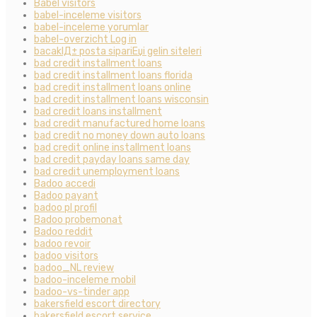
Babel visitors
babel-inceleme visitors
babel-inceleme yorumlar
babel-overzicht Log in
bacaklД± posta sipariЕџi gelin siteleri
bad credit installment loans
bad credit installment loans florida
bad credit installment loans online
bad credit installment loans wisconsin
bad credit loans installment
bad credit manufactured home loans
bad credit no money down auto loans
bad credit online installment loans
bad credit payday loans same day
bad credit unemployment loans
Badoo accedi
Badoo payant
badoo pl profil
Badoo probemonat
Badoo reddit
badoo revoir
badoo visitors
badoo_NL review
badoo-inceleme mobil
badoo-vs-tinder app
bakersfield escort directory
bakersfield escort service