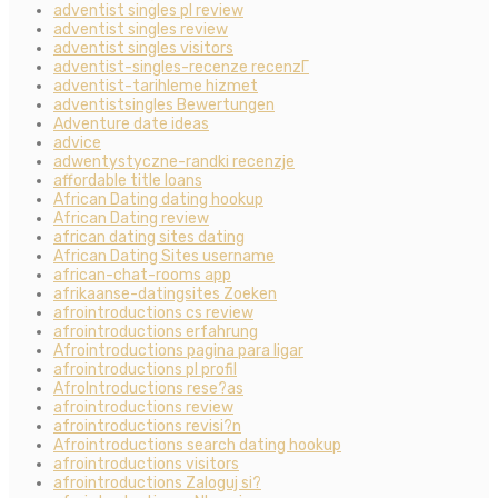
adventist singles pl review
adventist singles review
adventist singles visitors
adventist-singles-recenze recenzГ­
adventist-tarihleme hizmet
adventistsingles Bewertungen
Adventure date ideas
advice
adwentystyczne-randki recenzje
affordable title loans
African Dating dating hookup
African Dating review
african dating sites dating
African Dating Sites username
african-chat-rooms app
afrikaanse-datingsites Zoeken
afrointroductions cs review
afrointroductions erfahrung
Afrointroductions pagina para ligar
afrointroductions pl profil
AfroIntroductions rese?as
afrointroductions review
afrointroductions revisi?n
Afrointroductions search dating hookup
afrointroductions visitors
afrointroductions Zaloguj si?