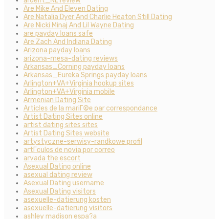
ardent_NL review
Are Mike And Eleven Dating
Are Natalia Dyer And Charlie Heaton Still Dating
Are Nicki Minaj And Lil Wayne Dating
are payday loans safe
Are Zach And Indiana Dating
Arizona payday loans
arizona-mesa-dating reviews
Arkansas_Corning payday loans
Arkansas_Eureka Springs payday loans
Arlington+VA+Virginia hookup sites
Arlington+VA+Virginia mobile
Armenian Dating Site
Articles de la mariГ©e par correspondance
Artist Dating Sites online
artist dating sites sites
Artist Dating Sites website
artystyczne-serwisy-randkowe profil
artГ­culos de novia por correo
arvada the escort
Asexual Dating online
asexual dating review
Asexual Dating username
Asexual Dating visitors
asexuelle-datierung kosten
asexuelle-datierung visitors
ashley madison espa?a