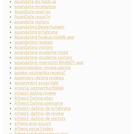
Asiandate les hook up
asiandate recensione
AsianDate rese?as
AsianDate revisi?n
asiandate visitors
asiandating Bewertungen
asiandating erfahrung
Asiandating hookup mobile app
asiandating reviews
AsianDating visitors
asiandating-inceleme mobil
asiandating-inceleme visitors
asiandating-overzicht BRAND1-app
asianmelodies-review advice
asijske-seznamka recenzГ­
aspergers-dating reviews
assignment essay help
ateista-seznamka Mobile
atheist dating review
Atheist Dating sites
Atheist Dating username
atheist-dating-de erfahrung
atheist-dating-de review
atheist-dating-de visitors
athens eros escort
athens escort index
Athens+GA+Georgia review