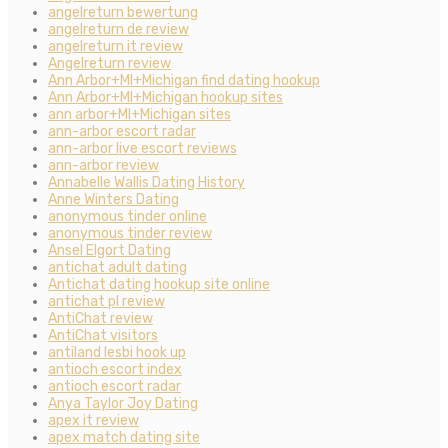
angelreturn bewertung
angelreturn de review
angelreturn it review
Angelreturn review
Ann Arbor+MI+Michigan find dating hookup
Ann Arbor+MI+Michigan hookup sites
ann arbor+MI+Michigan sites
ann-arbor escort radar
ann-arbor live escort reviews
ann-arbor review
Annabelle Wallis Dating History
Anne Winters Dating
anonymous tinder online
anonymous tinder review
Ansel Elgort Dating
antichat adult dating
Antichat dating hookup site online
antichat pl review
AntiChat review
AntiChat visitors
antiland lesbi hook up
antioch escort index
antioch escort radar
Anya Taylor Joy Dating
apex it review
apex match dating site