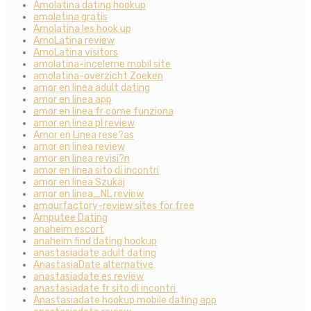
Amolatina dating hookup
amolatina gratis
Amolatina les hook up
AmoLatina review
AmoLatina visitors
amolatina-inceleme mobil site
amolatina-overzicht Zoeken
amor en linea adult dating
amor en linea app
amor en linea fr come funziona
amor en linea pl review
Amor en Linea rese?as
amor en linea review
amor en linea revisi?n
amor en linea sito di incontri
amor en linea Szukaj
amor en linea_NL review
amourfactory-review sites for free
Amputee Dating
anaheim escort
anaheim find dating hookup
anastasiadate adult dating
AnastasiaDate alternative
anastasiadate es review
anastasiadate fr sito di incontri
Anastasiadate hookup mobile dating app