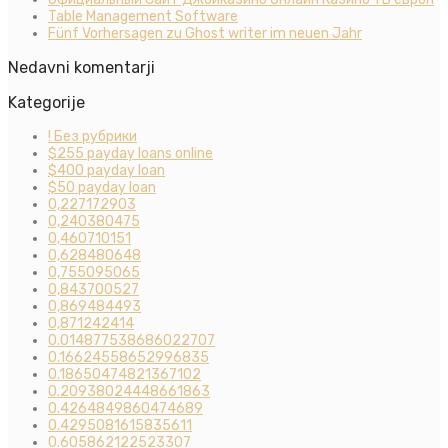
Table Management Software
Fünf Vorhersagen zu Ghost writer im neuen Jahr
Nedavni komentarji
Kategorije
! Без рубрики
$255 payday loans online
$400 payday loan
$50 payday loan
0,227172903
0,240380475
0,460710151
0,628480648
0,755095065
0,843700527
0,869484493
0,871242414
0.014877538686022707
0.16624558652996835
0.18650474821367102
0.20938024448661863
0.4264849860474689
0.4295081615835611
0.605862122523307