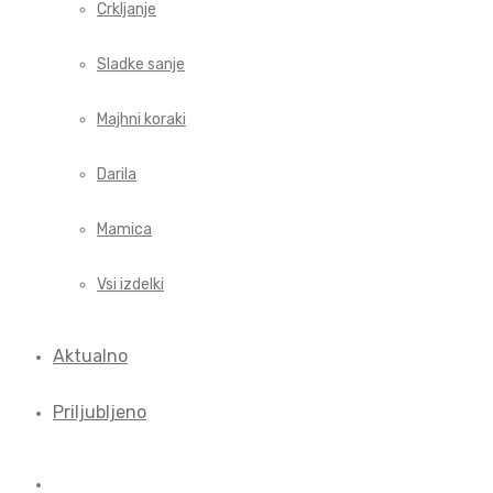
Crkljanje
Sladke sanje
Majhni koraki
Darila
Mamica
Vsi izdelki
Aktualno
Priljubljeno