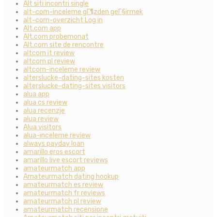
Alt siti incontri single
alt-com-inceleme gГ¶zden geГ§irmek
alt-com-overzicht Log in
Alt.com app
Alt.com probemonat
Alt.com site de rencontre
altcom it review
altcom pl review
altcom-inceleme review
alterslucke-dating-sites kosten
alterslucke-dating-sites visitors
alua app
alua cs review
alua recenzje
alua review
Alua visitors
alua-inceleme review
always payday loan
amarillo eros escort
amarillo live escort reviews
amateurmatch app
Amateurmatch dating hookup
amateurmatch es review
amateurmatch fr reviews
amateurmatch pl review
amateurmatch recensione