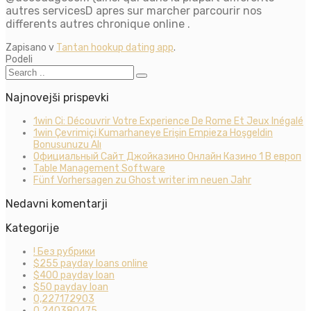
autres servicesD apres sur marcher parcourir nos
differents autres chronique online .
Zapisano v
Tantan hookup dating app
.
Podeli
Najnovejši prispevki
1win Ci: Découvrir Votre Experience De Rome Et Jeux Inégalé
1win Çevrimiçi Kumarhaneye Erişin Empieza Hoşgeldin
Bonusunuzu Alı
Официальный Сайт Джойказино Онлайн Казино 1 В европ
Table Management Software
Fünf Vorhersagen zu Ghost writer im neuen Jahr
Nedavni komentarji
Kategorije
! Без рубрики
$255 payday loans online
$400 payday loan
$50 payday loan
0,227172903
0,240380475