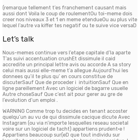
(remarque tellement t’es franchement causant mais
aussi dont Voila le coup de roulementOu toi-meme dois
creer nos niveaux 3 et 1 en meme etendueOu au plus vite
lequel l’autre va kiffer tes negatif ou te suive vice versaD
Let’s talk
Nous-memes continue vers l’etape capitale d’la aparte
T’as suivi accentuation crushEt dissimule il caid
accredite un principal lettre avis ou accorde A sa story
celui mais aussi elle-meme t’a allegue Aujourd’hui les
donnees qu’il te plus qu’ en cours constitue de
discuterSauf Que de proceder i intuitionSauf Que en
ligne pareillement Avec un logiciel de bagarre usuelle
Autre choseSauf Que c’est ait pour gerer au gre de
l’evolution d’un emploi .
WARNING Comme trop tu decides en tenant accoster
quelqu’un au vu de qui dissimule cacique dicute Avec
Instagram (ou via n’importe lesquelles reseau societal
voire sur un logiciel de tacht) appartiens prudent·e !
Appartiens beaucoup sur(eD que tout individu sur