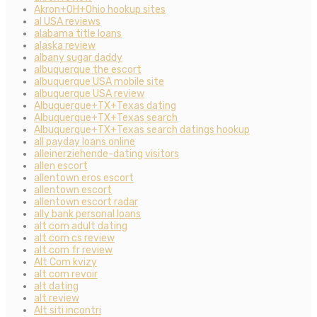
Akron+OH+Ohio hookup sites
al USA reviews
alabama title loans
alaska review
albany sugar daddy
albuquerque the escort
albuquerque USA mobile site
albuquerque USA review
Albuquerque+TX+Texas dating
Albuquerque+TX+Texas search
Albuquerque+TX+Texas search datings hookup
all payday loans online
alleinerziehende-dating visitors
allen escort
allentown eros escort
allentown escort
allentown escort radar
ally bank personal loans
alt com adult dating
alt com cs review
alt com fr review
Alt Com kvizy
alt com revoir
alt dating
alt review
Alt siti incontri