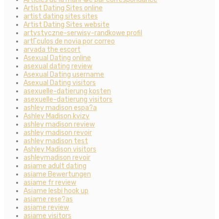
Artist Dating Sites online
artist dating sites sites
Artist Dating Sites website
artystyczne-serwisy-randkowe profil
artГ­culos de novia por correo
arvada the escort
Asexual Dating online
asexual dating review
Asexual Dating username
Asexual Dating visitors
asexuelle-datierung kosten
asexuelle-datierung visitors
ashley madison espa?a
Ashley Madison kvizy
ashley madison review
ashley madison revoir
ashley madison test
Ashley Madison visitors
ashleymadison revoir
asiame adult dating
asiame Bewertungen
asiame fr review
Asiame lesbi hook up
asiame rese?as
asiame review
asiame visitors