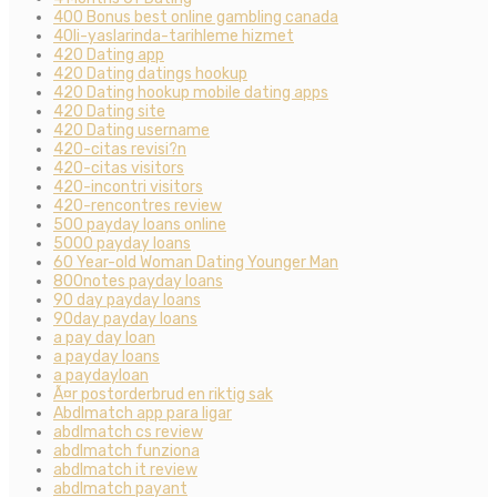
400 Bonus best online gambling canada
40li-yaslarinda-tarihleme hizmet
420 Dating app
420 Dating datings hookup
420 Dating hookup mobile dating apps
420 Dating site
420 Dating username
420-citas revisi?n
420-citas visitors
420-incontri visitors
420-rencontres review
500 payday loans online
5000 payday loans
60 Year-old Woman Dating Younger Man
800notes payday loans
90 day payday loans
90day payday loans
a pay day loan
a payday loans
a paydayloan
Ã¤r postorderbrud en riktig sak
Abdlmatch app para ligar
abdlmatch cs review
abdlmatch funziona
abdlmatch it review
abdlmatch payant