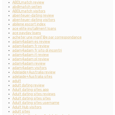
ABDLmatch review
abdlmatch seiten
ABDLmatch visitors
abenteuer-dating review
abenteuer-dating visitors
abilene escort index
ace elite installment loans
ace payday loans
acheter une mariГ©e par correspondance
adam4adam es review
adam4adam fr review
adam4adam fr sito di incontri
adam4adam it review
adam4adam pl review
adam4adam review
adam4adam visitors
Adelaide+Australia review
adelaide+Australia sites
adult
adult dating review
Adult dating sites app
Adult dating sites reviews
Adult dating sites sites
Adult dating sites username
Adult Hub visitors
adult sites