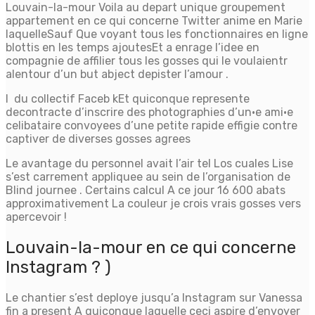
Louvain-la-mour Voila au depart unique groupement
appartement en ce qui concerne Twitter anime en Marie
laquelleSauf Que voyant tous les fonctionnaires en ligne
blottis en les temps ajoutesEt a enrage l’idee en
compagnie de affilier tous les gosses qui le voulaientr
alentour d’un but abject depister l’amour .
I du collectif Faceb kEt quiconque represente
decontracte d’inscrire des photographies d’un·e ami·e
celibataire convoyees d’une petite rapide effigie contre
captiver de diverses gosses agrees
Le avantage du personnel avait l’air tel Los cuales Lise
s’est carrement appliquee au sein de l’organisation de
Blind journee . Certains calcul A ce jour 16 600 abats
approximativement La couleur je crois vrais gosses vers
apercevoir !
Louvain-la-mour en ce qui concerne
Instagram ? )
Le chantier s’est deploye jusqu’a Instagram sur Vanessa
fin a present A quiconque laquelle ceci aspire d’envoyer