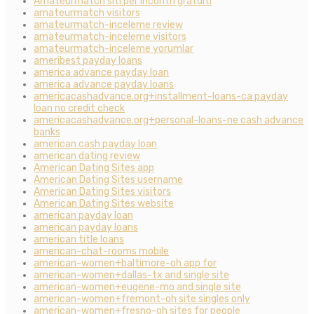
Amateurmatch siti per incontri gratuiti
amateurmatch visitors
amateurmatch-inceleme review
amateurmatch-inceleme visitors
amateurmatch-inceleme yorumlar
ameribest payday loans
america advance payday loan
america advance payday loans
americacashadvance.org+installment-loans-ca payday
loan no credit check
americacashadvance.org+personal-loans-ne cash advance
banks
american cash payday loan
american dating review
American Dating Sites app
American Dating Sites username
American Dating Sites visitors
American Dating Sites website
american payday loan
american payday loans
american title loans
american-chat-rooms mobile
american-women+baltimore-oh app for
american-women+dallas-tx and single site
american-women+eugene-mo and single site
american-women+fremont-oh site singles only
american-women+fresno-oh sites for people