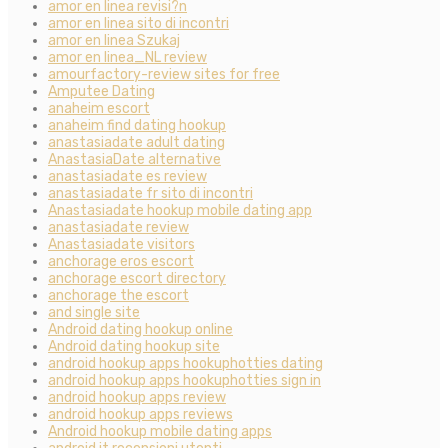
amor en linea revisi?n
amor en linea sito di incontri
amor en linea Szukaj
amor en linea_NL review
amourfactory-review sites for free
Amputee Dating
anaheim escort
anaheim find dating hookup
anastasiadate adult dating
AnastasiaDate alternative
anastasiadate es review
anastasiadate fr sito di incontri
Anastasiadate hookup mobile dating app
anastasiadate review
Anastasiadate visitors
anchorage eros escort
anchorage escort directory
anchorage the escort
and single site
Android dating hookup online
Android dating hookup site
android hookup apps hookuphotties dating
android hookup apps hookuphotties sign in
android hookup apps review
android hookup apps reviews
Android hookup mobile dating apps