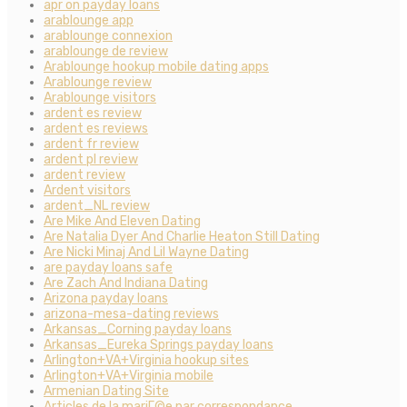
apr on payday loans
arablounge app
arablounge connexion
arablounge de review
Arablounge hookup mobile dating apps
Arablounge review
Arablounge visitors
ardent es review
ardent es reviews
ardent fr review
ardent pl review
ardent review
Ardent visitors
ardent_NL review
Are Mike And Eleven Dating
Are Natalia Dyer And Charlie Heaton Still Dating
Are Nicki Minaj And Lil Wayne Dating
are payday loans safe
Are Zach And Indiana Dating
Arizona payday loans
arizona-mesa-dating reviews
Arkansas_Corning payday loans
Arkansas_Eureka Springs payday loans
Arlington+VA+Virginia hookup sites
Arlington+VA+Virginia mobile
Armenian Dating Site
Articles de la mariГ©e par correspondance