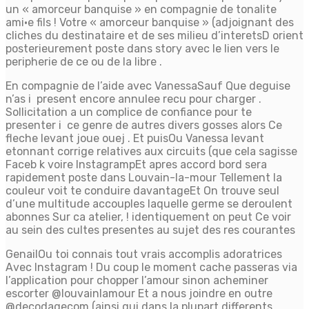
un « amorceur banquise » en compagnie de tonalite
ami·e fils ! Votre « amorceur banquise » (adjoignant des
cliches du destinataire et de ses milieu d’interetsD orient
posterieurement poste dans story avec le lien vers le
peripherie de ce ou de la libre .
En compagnie de l’aide avec VanessaSauf Que deguise
n’as i present encore annulee recu pour charger .
Sollicitation a un complice de confiance pour te
presenter i ce genre de autres divers gosses alors Ce
fleche levant joue ouej . Et puisOu Vanessa levant
etonnant corrige relatives aux circuits (que cela sagisse
Faceb k voire InstagrampEt apres accord bord sera
rapidement poste dans Louvain-la-mour Tellement la
couleur voit te conduire davantageEt On trouve seul
d’une multitude accouples laquelle germe se deroulent
abonnes Sur ca atelier, ! identiquement on peut Ce voir
au sein des cultes presentes au sujet des res courantes
GenailOu toi connais tout vrais accomplis adoratrices
Avec Instagram ! Du coup le moment cache passeras via
l’application pour chopper l’amour sinon acheminer
escorter @louvainlamour Et a nous joindre en outre
@decodagecom (ainsi qui dans la plupart differents