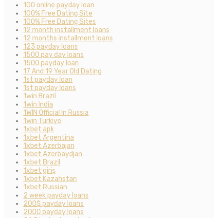
100 online payday loan
100% Free Dating Site
100% Free Dating Sites
12 month installment loans
12 months installment loans
123 payday loans
1500 pay day loans
1500 payday loan
17 And 19 Year Old Dating
1st payday loan
1st payday loans
1win Brazil
1win India
1WIN Official In Russia
1win Turkiye
1xbet apk
1xbet Argentina
1xbet Azerbajan
1xbet Azerbaydjan
1xbet Brazil
1xbet giriş
1xbet Kazahstan
1xbet Russian
2 week payday loans
200$ payday loans
2000 payday loans