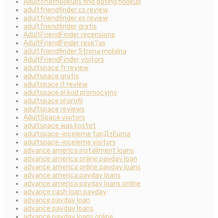
Adultchathookups find dating hookup
adultfriendfinder cs review
adultfriendfinder es review
adultfriendfinder gratis
AdultFriendFinder recensione
AdultFriendFinder rese?as
adultfriendfinder Strona mobilna
AdultFriendFinder visitors
adultspace fr review
adultspace gratis
adultspace it review
adultspace pl kod promocyjny
adultspace pl profil
adultspace reviews
AdultSpace visitors
adultspace was kostet
adultspace-inceleme tanД±Еџma
adultspace-inceleme visitors
advance america installment loans
advance america online payday loan
advance america online payday loans
advance america payday loans
advance america payday loans online
advance cash loan payday
advance payday loan
advance payday loans
advance payday loans online