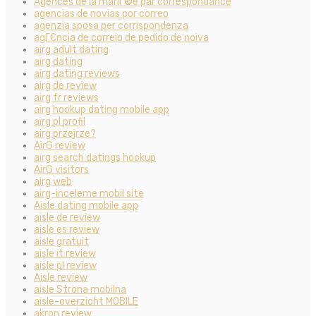
Agences de la mariГ©e par correspondance
agencias de novias por correo
agenzia sposa per corrispondenza
agГЄncia de correio de pedido de noiva
airg adult dating
airg dating
airg dating reviews
airg de review
airg fr reviews
airg hookup dating mobile app
airg pl profil
airg przejrze?
AirG review
airg search datings hookup
AirG visitors
airg web
airg-inceleme mobil site
Aisle dating mobile app
aisle de review
aisle es review
aisle gratuit
aisle it review
aisle pl review
Aisle review
aisle Strona mobilna
aisle-overzicht MOBILE
akron review