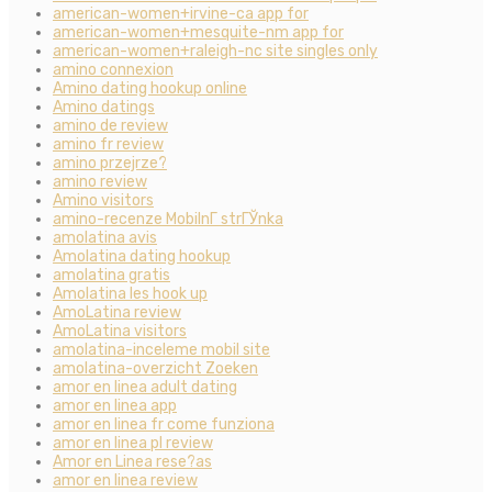
american-women+irvine-ca app for
american-women+mesquite-nm app for
american-women+raleigh-nc site singles only
amino connexion
Amino dating hookup online
Amino datings
amino de review
amino fr review
amino przejrze?
amino review
Amino visitors
amino-recenze MobilnГ­ strГЎnka
amolatina avis
Amolatina dating hookup
amolatina gratis
Amolatina les hook up
AmoLatina review
AmoLatina visitors
amolatina-inceleme mobil site
amolatina-overzicht Zoeken
amor en linea adult dating
amor en linea app
amor en linea fr come funziona
amor en linea pl review
Amor en Linea rese?as
amor en linea review