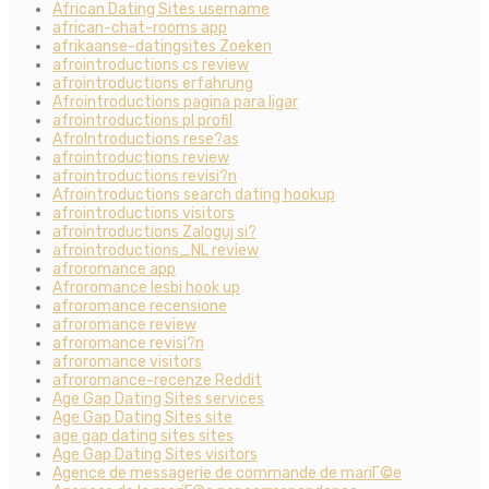
African Dating Sites username
african-chat-rooms app
afrikaanse-datingsites Zoeken
afrointroductions cs review
afrointroductions erfahrung
Afrointroductions pagina para ligar
afrointroductions pl profil
AfroIntroductions rese?as
afrointroductions review
afrointroductions revisi?n
Afrointroductions search dating hookup
afrointroductions visitors
afrointroductions Zaloguj si?
afrointroductions_NL review
afroromance app
Afroromance lesbi hook up
afroromance recensione
afroromance review
afroromance revisi?n
afroromance visitors
afroromance-recenze Reddit
Age Gap Dating Sites services
Age Gap Dating Sites site
age gap dating sites sites
Age Gap Dating Sites visitors
Agence de messagerie de commande de mariГ©e