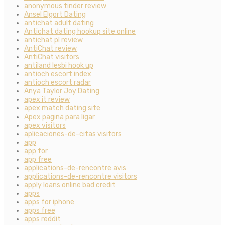
anonymous tinder review
Ansel Elgort Dating
antichat adult dating
Antichat dating hookup site online
antichat pl review
AntiChat review
AntiChat visitors
antiland lesbi hook up
antioch escort index
antioch escort radar
Anya Taylor Joy Dating
apex it review
apex match dating site
Apex pagina para ligar
apex visitors
aplicaciones-de-citas visitors
app
app for
app free
applications-de-rencontre avis
applications-de-rencontre visitors
apply loans online bad credit
apps
apps for iphone
apps free
apps reddit