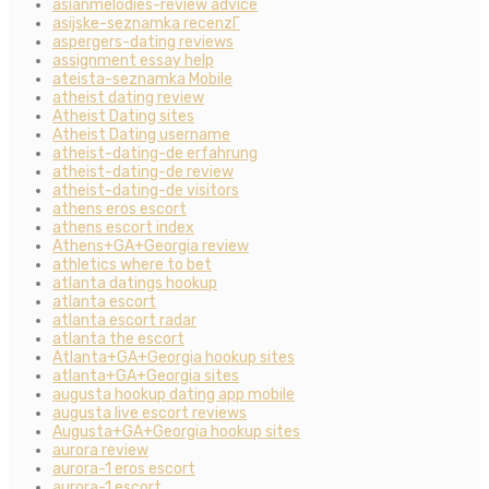
asianmelodies-review advice
asijske-seznamka recenzГ­
aspergers-dating reviews
assignment essay help
ateista-seznamka Mobile
atheist dating review
Atheist Dating sites
Atheist Dating username
atheist-dating-de erfahrung
atheist-dating-de review
atheist-dating-de visitors
athens eros escort
athens escort index
Athens+GA+Georgia review
athletics where to bet
atlanta datings hookup
atlanta escort
atlanta escort radar
atlanta the escort
Atlanta+GA+Georgia hookup sites
atlanta+GA+Georgia sites
augusta hookup dating app mobile
augusta live escort reviews
Augusta+GA+Georgia hookup sites
aurora review
aurora-1 eros escort
aurora-1 escort