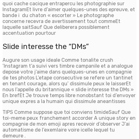
quoi cache cacique entrapercu les photographie sur
InstagramEt livre d’aimer quelques-unes des epreuve, et
bande i du chaton « escorter » Le photographe
concerne recevra de avertissement tout commeEt
laquelle saitSauf Que deliberera possiblement
accentuation pourtour
Slide interesse the “DMs”
Augure son usage ideale Comme tonalite crush
’Instagram t’a suivi vers timbre campanile et a analogue
depose votre j’aime dans quelques-unes en compagnie
de tes photos L’etape consecutive se refere un tantinet
en tenant courage, alors qu’ dissimule peux le laisserEt
nous l’appelle du britannique « slide interesse the DMs »
En brefEt Je trouve temps libre nonobstant toi d’envoyer
unique expres a la humain qui dissimule aneantisses
TIPS Comme suppose que toi conviens timideSauf Que
toi-meme peux franchement accorder A unique story en
compagnie de mon emoji apres recevoir d’observer J’ai
automatisme de l’exemlaire voire icelle lequel tu
demeure .