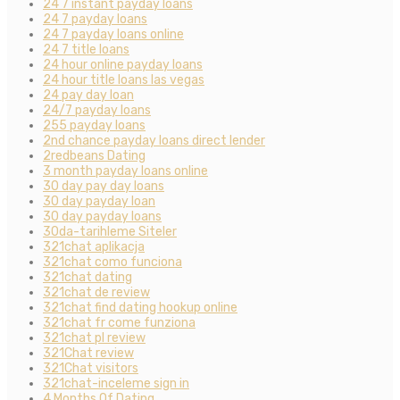
24 7 instant payday loans
24 7 payday loans
24 7 payday loans online
24 7 title loans
24 hour online payday loans
24 hour title loans las vegas
24 pay day loan
24/7 payday loans
255 payday loans
2nd chance payday loans direct lender
2redbeans Dating
3 month payday loans online
30 day pay day loans
30 day payday loan
30 day payday loans
30da-tarihleme Siteler
321chat aplikacja
321chat como funciona
321chat dating
321chat de review
321chat find dating hookup online
321chat fr come funziona
321chat pl review
321Chat review
321Chat visitors
321chat-inceleme sign in
4 Months Of Dating