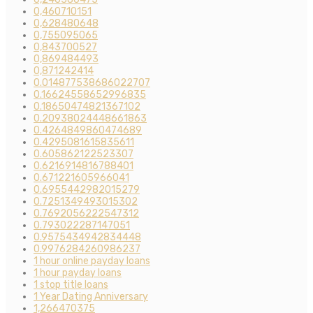
0,460710151
0,628480648
0,755095065
0,843700527
0,869484493
0,871242414
0.014877538686022707
0.16624558652996835
0.18650474821367102
0.20938024448661863
0.4264849860474689
0.4295081615835611
0.605862122523307
0.6216914816788401
0.671221605966041
0.6955442982015279
0.7251349493015302
0.7692056222547312
0.793022287147051
0.9575434942834448
0.9976284260986237
1 hour online payday loans
1 hour payday loans
1 stop title loans
1 Year Dating Anniversary
1,266470375