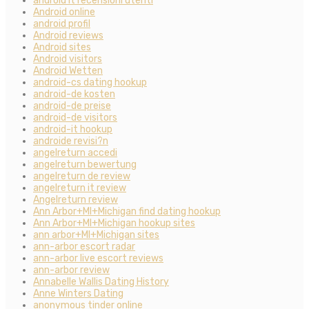
android it recensioni utenti
Android online
android profil
Android reviews
Android sites
Android visitors
Android Wetten
android-cs dating hookup
android-de kosten
android-de preise
android-de visitors
android-it hookup
androide revisi?n
angelreturn accedi
angelreturn bewertung
angelreturn de review
angelreturn it review
Angelreturn review
Ann Arbor+MI+Michigan find dating hookup
Ann Arbor+MI+Michigan hookup sites
ann arbor+MI+Michigan sites
ann-arbor escort radar
ann-arbor live escort reviews
ann-arbor review
Annabelle Wallis Dating History
Anne Winters Dating
anonymous tinder online