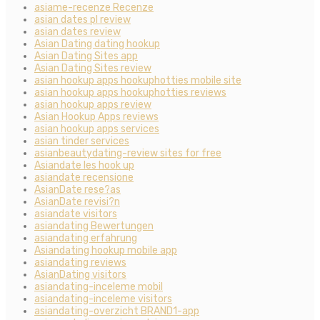
asiame-recenze Recenze
asian dates pl review
asian dates review
Asian Dating dating hookup
Asian Dating Sites app
Asian Dating Sites review
asian hookup apps hookuphotties mobile site
asian hookup apps hookuphotties reviews
asian hookup apps review
Asian Hookup Apps reviews
asian hookup apps services
asian tinder services
asianbeautydating-review sites for free
Asiandate les hook up
asiandate recensione
AsianDate rese?as
AsianDate revisi?n
asiandate visitors
asiandating Bewertungen
asiandating erfahrung
Asiandating hookup mobile app
asiandating reviews
AsianDating visitors
asiandating-inceleme mobil
asiandating-inceleme visitors
asiandating-overzicht BRAND1-app