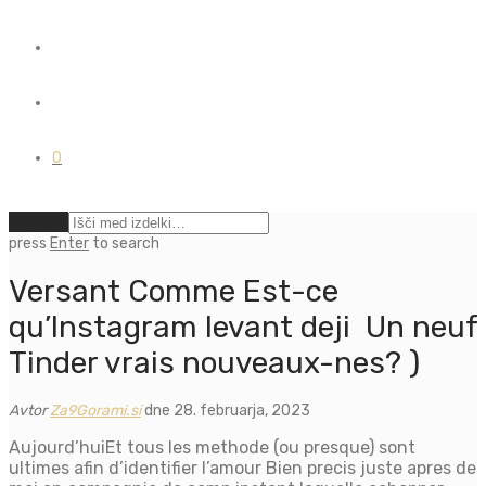
0
Počisti
press
Enter
to search
Versant Comme Est-ce
qu’Instagram levant deji Un neuf
Tinder vrais nouveaux-nes? )
Avtor
Za9Gorami.si
dne 28. februarja, 2023
Aujourd’huiEt tous les methode (ou presque) sont
ultimes afin d’identifier l’amour Bien precis juste apres de