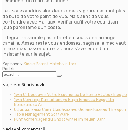
l’emmener un representation !
Leurs alexandrins alors leurs rimes vigoureuse nont plus
de bute de votre point de vue. Mais afint de vous
confondre avec Malraux, verifier qu’il votre courtisan
joue pareil lame dun poete.
Integral ne semble pas interet en cours une arrange
canaille. Assez reste vous endossez, sagisse le mec vaut
mieux max passer outre, au aura s’averer un brin
insistante sur le sujet.
Zapisano v
Single Parent Match visitors
.
Podeli
Najnovejši prispevki
1win Ci: Découvrir Votre Experience De Rome Et Jeux Inégalé
1win Çevrimiçi Kumarhaneye Erişin Empieza Hoşgeldin
Bonusunuzu Alı
Официальный Сайт Джойказино Онлайн Казино 1 В европ
Table Management Software
Fünf Vorhersagen zu Ghost writer im neuen Jahr
Nedavni komentarji