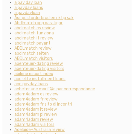
a pay day loan
a payday loans
a paydayloan
Ã¤r postorderbrud en riktig sak
Abdlmatch app para ligar
abdlmatch cs review
abdlmatch funziona
abdlmatch it review
abdlmatch payant
ABDLmatch review
abdlmatch seiten
ABDLmatch visitors
abenteuer-dating review
abenteuer-dating visitors
abilene escort index
ace elite installment loans
ace payday loans
acheter une mariГ©e par correspondance
adam4adam es review
adam4adam fr review
adam4adam fr sito di incontri
adam4adam it review
adam4adam pl review
adam4adam review
adam4adam visitors
Adelaide+Australia review