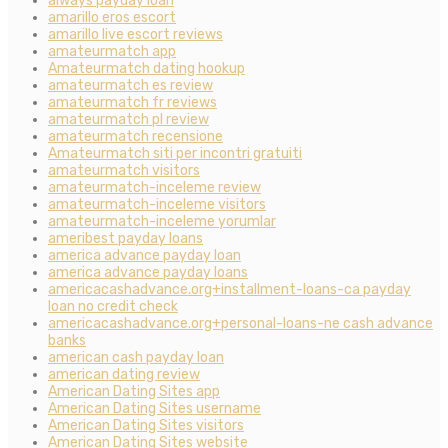
always payday loan
amarillo eros escort
amarillo live escort reviews
amateurmatch app
Amateurmatch dating hookup
amateurmatch es review
amateurmatch fr reviews
amateurmatch pl review
amateurmatch recensione
Amateurmatch siti per incontri gratuiti
amateurmatch visitors
amateurmatch-inceleme review
amateurmatch-inceleme visitors
amateurmatch-inceleme yorumlar
ameribest payday loans
america advance payday loan
america advance payday loans
americacashadvance.org+installment-loans-ca payday
loan no credit check
americacashadvance.org+personal-loans-ne cash advance
banks
american cash payday loan
american dating review
American Dating Sites app
American Dating Sites username
American Dating Sites visitors
American Dating Sites website