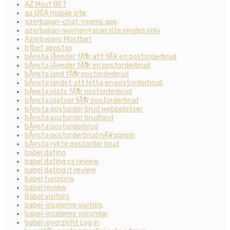
AZ Most BET
az USA mobile site
azerbaijan-chat-rooms app
azerbaijan-women+aran site singles only
Azerbajany Mostbet
b1bet apostas
bÃ¤sta lÃ¤nder fÃ¶r att fÃ¥ en postorderbrud
bÃ¤sta lÃ¤nder fÃ¶r en postorderbrud
bÃ¤sta land fÃ¶r postorderbrud
bÃ¤sta landet att hitta en postorderbrud
bÃ¤sta plats fÃ¶r postorderbrud
bÃ¤sta platser fÃ¶r postorderbrud
bÃ¤sta postorder brud webbplatser
bÃ¤sta postorder brudland
bÃ¤sta postorderbrud
bÃ¤sta postorderbrud nÃ¥gonsin
bÃ¤sta rykte postorder brud
babel dating
babel dating cs review
babel dating it review
babel funziona
babel review
Babel visitors
babel-inceleme visitors
babel-inceleme yorumlar
babel-overzicht Log in