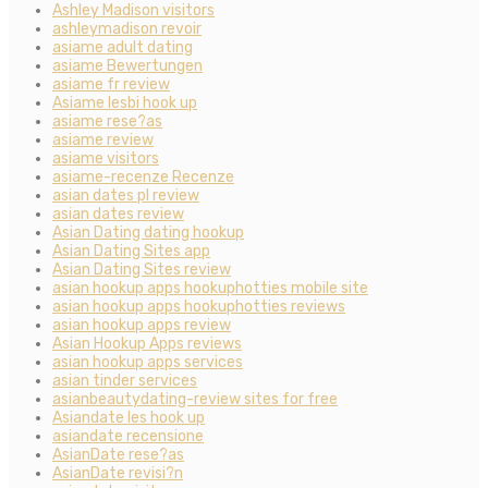
Ashley Madison visitors
ashleymadison revoir
asiame adult dating
asiame Bewertungen
asiame fr review
Asiame lesbi hook up
asiame rese?as
asiame review
asiame visitors
asiame-recenze Recenze
asian dates pl review
asian dates review
Asian Dating dating hookup
Asian Dating Sites app
Asian Dating Sites review
asian hookup apps hookuphotties mobile site
asian hookup apps hookuphotties reviews
asian hookup apps review
Asian Hookup Apps reviews
asian hookup apps services
asian tinder services
asianbeautydating-review sites for free
Asiandate les hook up
asiandate recensione
AsianDate rese?as
AsianDate revisi?n