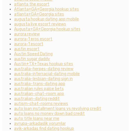
atlanta the escort
Atlanta+GA+Georgia hookup sites
atlanta+GA+Georgia sites
augusta hookup dating app mobile
augusta live escort reviews
Augusta+GA+Georgia hookup sites
aurora review
aurora-1 eros escort
aurora-1 escort
austin escort
Austin Speed Dating
austin sugar daddy
Austin+TX+Texas hookup sites
australia-herpes-dating review
australia-interracial-dating mobile
australia-lesbian-dating sign in
australia-trans-dating app
australian rules palce bets
australian-chat-room app
australian-dating reddit
autism-chat-rooms reviews
auto loan installment loans vs revolving credit
auto loans no money down bad credit
auto title loans near me
avrupa-arkadaslik yorumlar
ayik-arkadas find dating hookup