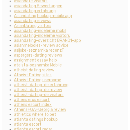
asiandate visitors
asiandating Bewertungen
asiandating erfahrung
Asiandating hookup mobile app
asiandating reviews
AsianDating visitors
asiandating-inceleme mobil
asiandating-inceleme visitors
asiandating-overzicht BRAND1-app
asianmelodies-review advice
asijske-seznamka recenzГ­
aspergers-dating reviews
assignment essay help
ateista-seznamka Mobile
atheist dating review
Atheist Dating sites
Atheist Dating username
atheist-dating-de erfahrung
atheist-dating-de review
atheist-dating-de visitors
athens eros escort
athens escort index
Athens+GA+Georgia review
athletics where to bet
atlanta datings hookup
atlanta escort
atlanta escort radar