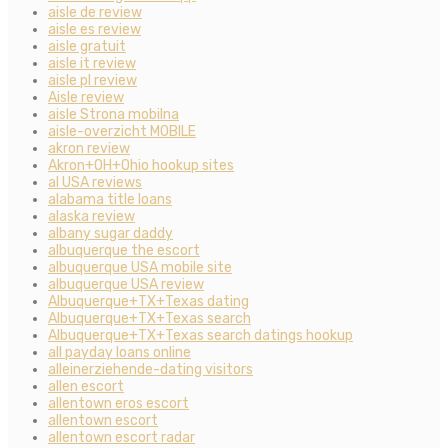
aisle de review
aisle es review
aisle gratuit
aisle it review
aisle pl review
Aisle review
aisle Strona mobilna
aisle-overzicht MOBILE
akron review
Akron+OH+Ohio hookup sites
al USA reviews
alabama title loans
alaska review
albany sugar daddy
albuquerque the escort
albuquerque USA mobile site
albuquerque USA review
Albuquerque+TX+Texas dating
Albuquerque+TX+Texas search
Albuquerque+TX+Texas search datings hookup
all payday loans online
alleinerziehende-dating visitors
allen escort
allentown eros escort
allentown escort
allentown escort radar