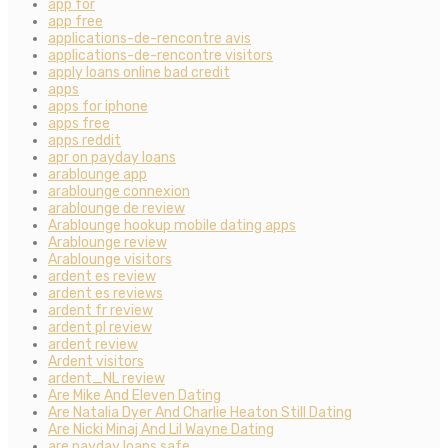
app for
app free
applications-de-rencontre avis
applications-de-rencontre visitors
apply loans online bad credit
apps
apps for iphone
apps free
apps reddit
apr on payday loans
arablounge app
arablounge connexion
arablounge de review
Arablounge hookup mobile dating apps
Arablounge review
Arablounge visitors
ardent es review
ardent es reviews
ardent fr review
ardent pl review
ardent review
Ardent visitors
ardent_NL review
Are Mike And Eleven Dating
Are Natalia Dyer And Charlie Heaton Still Dating
Are Nicki Minaj And Lil Wayne Dating
are payday loans safe