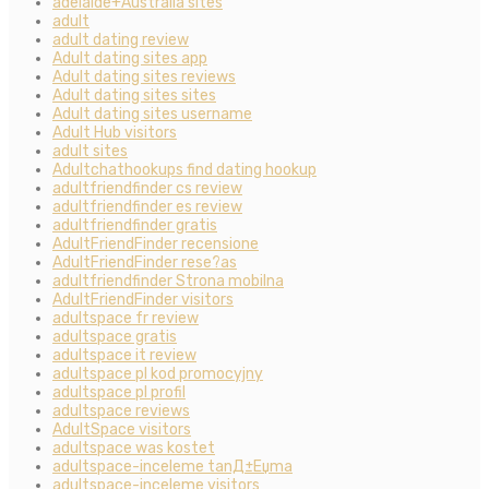
adelaide+Australia sites
adult
adult dating review
Adult dating sites app
Adult dating sites reviews
Adult dating sites sites
Adult dating sites username
Adult Hub visitors
adult sites
Adultchathookups find dating hookup
adultfriendfinder cs review
adultfriendfinder es review
adultfriendfinder gratis
AdultFriendFinder recensione
AdultFriendFinder rese?as
adultfriendfinder Strona mobilna
AdultFriendFinder visitors
adultspace fr review
adultspace gratis
adultspace it review
adultspace pl kod promocyjny
adultspace pl profil
adultspace reviews
AdultSpace visitors
adultspace was kostet
adultspace-inceleme tanД±Еџma
adultspace-inceleme visitors