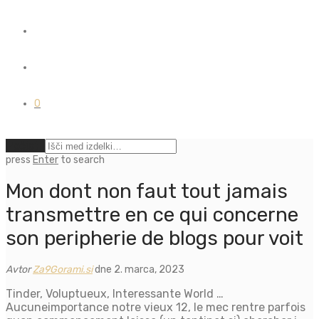
0
Počisti
press
Enter
to search
Mon dont non faut tout jamais
transmettre en ce qui concerne
son peripherie de blogs pour voit
Avtor
Za9Gorami.si
dne 2. marca, 2023
Tinder, Voluptueux, Interessante World …
Aucuneimportance notre vieux 12, le mec rentre parfois