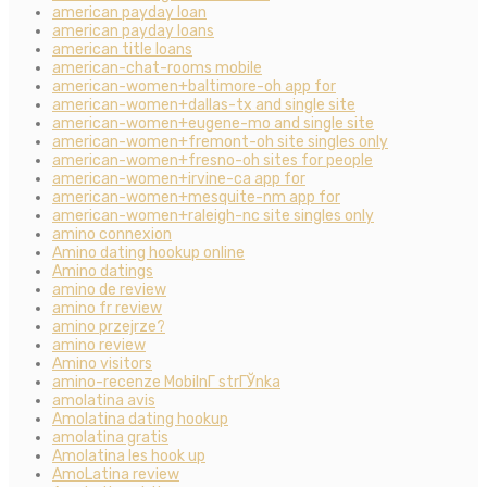
american payday loan
american payday loans
american title loans
american-chat-rooms mobile
american-women+baltimore-oh app for
american-women+dallas-tx and single site
american-women+eugene-mo and single site
american-women+fremont-oh site singles only
american-women+fresno-oh sites for people
american-women+irvine-ca app for
american-women+mesquite-nm app for
american-women+raleigh-nc site singles only
amino connexion
Amino dating hookup online
Amino datings
amino de review
amino fr review
amino przejrze?
amino review
Amino visitors
amino-recenze MobilnГ­ strГЎnka
amolatina avis
Amolatina dating hookup
amolatina gratis
Amolatina les hook up
AmoLatina review