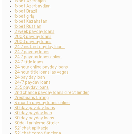
1xbet Azerbajan
1xbet Azerbaydjan
1xbet Brazil
1xbet giriş
1xbet Kazahstan
1xbet Russian
2 week payday loans
200$ payday loans
2000 payday loans
24 7 instant payday loans
24 7 payday loans
24 7 payday loans online
24 7 title loans
24 hour online payday loans
24 hour title loans las vegas
24 pay day loan
24/7 payday loans
255 payday loans
2nd chance payday loans direct lender
2redbeans Dating
3 month payday loans online
30 day pay day loans
30 day payday loan
30 day payday loans
30da-tarihleme Siteler
321chat aplikacja
321chat como funciona