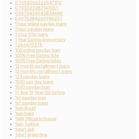
0.7692056222547312
0.793022287147051
0.9575434942834448
0.9976284260986237
1 hour online payday loans
1 hour payday loans
1 stop title loans
1 Year Dating Anniversary
1,266470375
100 online payday loan
100% Free Dating Site
100% Free Dating Sites
12 month installment loans
12 months installment loans
123 payday loans
1500 pay day loans
1500 payday loan
17 And 19 Year Old Dating
1st payday loan
1st payday loans
1win Brazil
1win India
1WIN Official In Russia
1win Turkiye
1xbet apk
1xbet Argentina