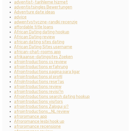
adventist-tarihleme hizmet
adventistsingles Bewertungen
Adventure date ideas
advice
adwentystyczne-randki recenzje
affordable title loans
African Dating dating hookup
African Dating review
african dating sites dating
African Dating Sites username
african-chat-rooms app
afrikaanse-datingsites Zoeken
afrointroductions cs review
afrointroductions erfahrung
Afrointroductions pagina para ligar
afrointroductions pl profil
AfroIntroductions rese?as
afrointroductions review
afrointroductions revisi?n
Afrointroductions search dating hookup
afrointroductions visitors
afrointroductions Zaloguj si?
afrointroductions_NL review
afroromance app
Afroromance lesbi hook up
afroromance recensione