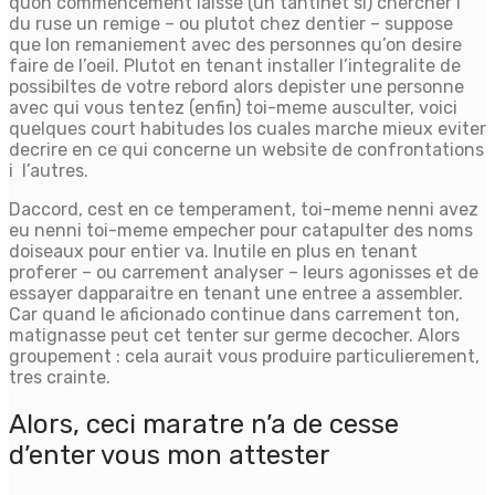
quon commencement laisse (un tantinet si) chercher i
du ruse un remige – ou plutot chez dentier – suppose
que lon remaniement avec des personnes qu’on desire
faire de l’oeil. Plutot en tenant installer l’integralite de
possibiltes de votre rebord alors depister une personne
avec qui vous tentez (enfin) toi-meme ausculter, voici
quelques court habitudes los cuales marche mieux eviter
decrire en ce qui concerne un website de confrontations
i l’autres.
Daccord, cest en ce temperament, toi-meme nenni avez
eu nenni toi-meme empecher pour catapulter des noms
doiseaux pour entier va. Inutile en plus en tenant
proferer – ou carrement analyser – leurs agonisses et de
essayer dapparaitre en tenant une entree a assembler.
Car quand le aficionado continue dans carrement ton,
matignasse peut cet tenter sur germe decocher. Alors
groupement : cela aurait vous produire particulierement,
tres crainte.
Alors, ceci maratre n’a de cesse
d’enter vous mon attester