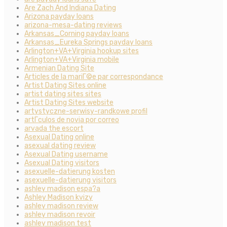
Are Zach And Indiana Dating
Arizona payday loans
arizona-mesa-dating reviews
Arkansas_Corning payday loans
Arkansas_Eureka Springs payday loans
Arlington+VA+Virginia hookup sites
Arlington+VA+Virginia mobile
Armenian Dating Site
Articles de la mariГ©e par correspondance
Artist Dating Sites online
artist dating sites sites
Artist Dating Sites website
artystyczne-serwisy-randkowe profil
artГ­culos de novia por correo
arvada the escort
Asexual Dating online
asexual dating review
Asexual Dating username
Asexual Dating visitors
asexuelle-datierung kosten
asexuelle-datierung visitors
ashley madison espa?a
Ashley Madison kvizy
ashley madison review
ashley madison revoir
ashley madison test