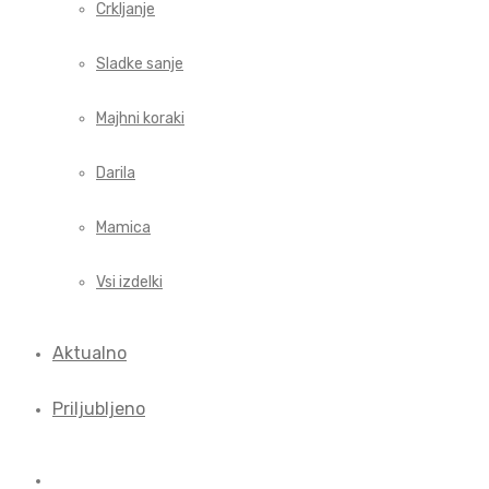
Crkljanje
Sladke sanje
Majhni koraki
Darila
Mamica
Vsi izdelki
Aktualno
Priljubljeno