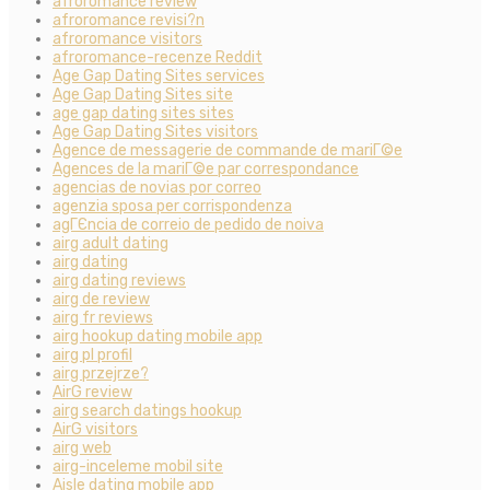
afroromance review
afroromance revisi?n
afroromance visitors
afroromance-recenze Reddit
Age Gap Dating Sites services
Age Gap Dating Sites site
age gap dating sites sites
Age Gap Dating Sites visitors
Agence de messagerie de commande de mariГ©e
Agences de la mariГ©e par correspondance
agencias de novias por correo
agenzia sposa per corrispondenza
agГЄncia de correio de pedido de noiva
airg adult dating
airg dating
airg dating reviews
airg de review
airg fr reviews
airg hookup dating mobile app
airg pl profil
airg przejrze?
AirG review
airg search datings hookup
AirG visitors
airg web
airg-inceleme mobil site
Aisle dating mobile app