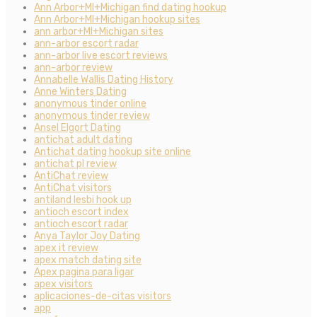
Ann Arbor+MI+Michigan find dating hookup
Ann Arbor+MI+Michigan hookup sites
ann arbor+MI+Michigan sites
ann-arbor escort radar
ann-arbor live escort reviews
ann-arbor review
Annabelle Wallis Dating History
Anne Winters Dating
anonymous tinder online
anonymous tinder review
Ansel Elgort Dating
antichat adult dating
Antichat dating hookup site online
antichat pl review
AntiChat review
AntiChat visitors
antiland lesbi hook up
antioch escort index
antioch escort radar
Anya Taylor Joy Dating
apex it review
apex match dating site
Apex pagina para ligar
apex visitors
aplicaciones-de-citas visitors
app