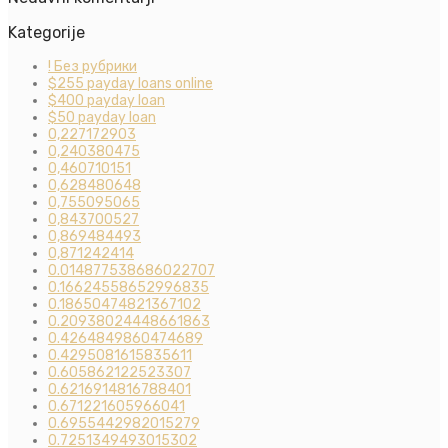
Kategorije
! Без рубрики
$255 payday loans online
$400 payday loan
$50 payday loan
0,227172903
0,240380475
0,460710151
0,628480648
0,755095065
0,843700527
0,869484493
0,871242414
0.014877538686022707
0.16624558652996835
0.18650474821367102
0.20938024448661863
0.4264849860474689
0.4295081615835611
0.605862122523307
0.6216914816788401
0.671221605966041
0.6955442982015279
0.7251349493015302