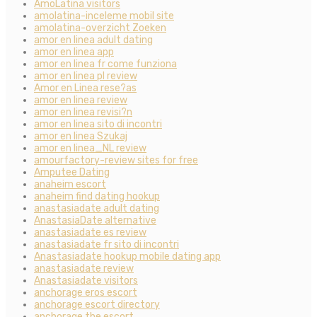
AmoLatina visitors
amolatina-inceleme mobil site
amolatina-overzicht Zoeken
amor en linea adult dating
amor en linea app
amor en linea fr come funziona
amor en linea pl review
Amor en Linea rese?as
amor en linea review
amor en linea revisi?n
amor en linea sito di incontri
amor en linea Szukaj
amor en linea_NL review
amourfactory-review sites for free
Amputee Dating
anaheim escort
anaheim find dating hookup
anastasiadate adult dating
AnastasiaDate alternative
anastasiadate es review
anastasiadate fr sito di incontri
Anastasiadate hookup mobile dating app
anastasiadate review
Anastasiadate visitors
anchorage eros escort
anchorage escort directory
anchorage the escort