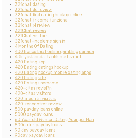
321chat dating
321chat de review
321chat find dating hookup online
321chat fr come funziona
321chat pl review
321Chat review
321Chat visitors
321chat-inceleme sign in
4 Months Of Dating
400 Bonus best online gambling canada
40li-yaslarinda-tarihleme hizmet
420 Dating app
420 Dating datings hookup
420 Dating hookup mobile dating apps
420 Dating site
420 Dating username
420-citas revisi?n
420-citas visitors
420-incontri visitors
420-rencontres review
500 payday loans online
5000 payday loans
60 Year-old Woman Dating Younger Man
800notes payday loans
90 day payday loans
90day payday loans