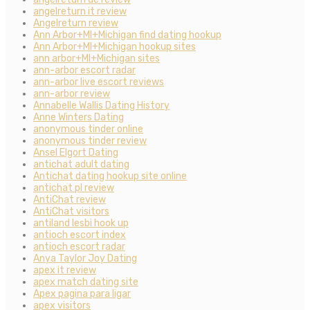
angelreturn it review
Angelreturn review
Ann Arbor+MI+Michigan find dating hookup
Ann Arbor+MI+Michigan hookup sites
ann arbor+MI+Michigan sites
ann-arbor escort radar
ann-arbor live escort reviews
ann-arbor review
Annabelle Wallis Dating History
Anne Winters Dating
anonymous tinder online
anonymous tinder review
Ansel Elgort Dating
antichat adult dating
Antichat dating hookup site online
antichat pl review
AntiChat review
AntiChat visitors
antiland lesbi hook up
antioch escort index
antioch escort radar
Anya Taylor Joy Dating
apex it review
apex match dating site
Apex pagina para ligar
apex visitors