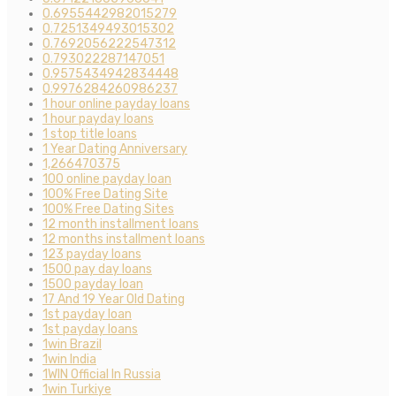
0.6955442982015279
0.7251349493015302
0.7692056222547312
0.793022287147051
0.9575434942834448
0.9976284260986237
1 hour online payday loans
1 hour payday loans
1 stop title loans
1 Year Dating Anniversary
1,266470375
100 online payday loan
100% Free Dating Site
100% Free Dating Sites
12 month installment loans
12 months installment loans
123 payday loans
1500 pay day loans
1500 payday loan
17 And 19 Year Old Dating
1st payday loan
1st payday loans
1win Brazil
1win India
1WIN Official In Russia
1win Turkiye