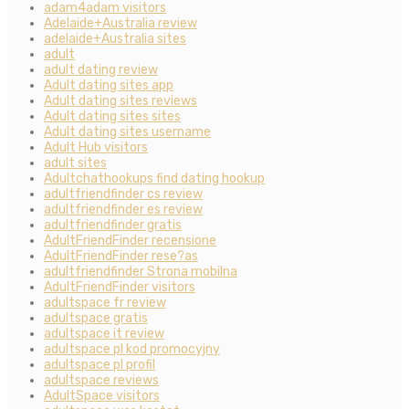
adam4adam visitors
Adelaide+Australia review
adelaide+Australia sites
adult
adult dating review
Adult dating sites app
Adult dating sites reviews
Adult dating sites sites
Adult dating sites username
Adult Hub visitors
adult sites
Adultchathookups find dating hookup
adultfriendfinder cs review
adultfriendfinder es review
adultfriendfinder gratis
AdultFriendFinder recensione
AdultFriendFinder rese?as
adultfriendfinder Strona mobilna
AdultFriendFinder visitors
adultspace fr review
adultspace gratis
adultspace it review
adultspace pl kod promocyjny
adultspace pl profil
adultspace reviews
AdultSpace visitors