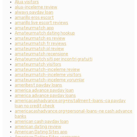
Alua visitors
alua-inceleme review
always payday loan
amarillo eros escort
amarillo live escort reviews
amateurmatch app
Amateurmatch dating hookup
amateurmatch es review
amateurmatch fr reviews
amateurmatch pl review
amateurmatch recensione
Amateurmatch siti per incontri gratuiti
amateurmatch visitors
amateurmatch-inceleme review
amateurmatch-inceleme visitors
amateurmatch-inceleme yorumlar
ameribest payday loans
america advance payday loan
america advance payday loans
americacashadvance.org+installment-loans-ca payday
loan no credit check
americacashadvance.org+personal-loans-ne cash advance
banks
american cash payday loan
american dating review
American Dating Sites app