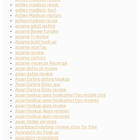
ashley madison revoir
ashley madison test
Ashley Madison visitors
ashleymadison revoir
asiame adult dating
asiame Bewertungen
asiame fr review
Asiame lesbi hook up
asiame rese?as
asiame review
asiame visitors
asiame-recenze Recenze
asian dates pl review
asian dates review
Asian Dating dating hookup
Asian Dating Sites app
Asian Dating Sites review
asian hookup apps hookuphotties mobile site
asian hookup apps hookuphotties reviews
asian hookup apps review
Asian Hookup Apps reviews
asian hookup apps services
asian tinder services
asianbeautydating-review sites for free
Asiandate les hook up
asiandate recensione