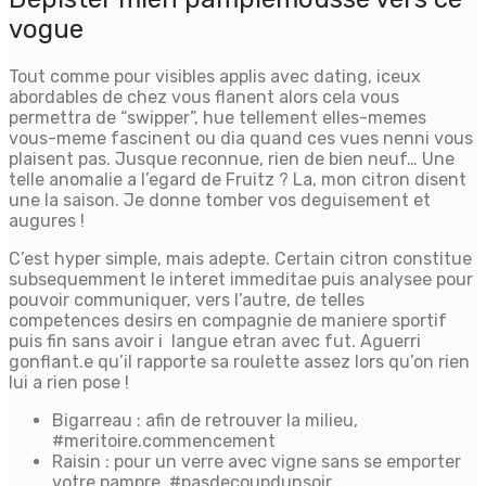
vogue
Tout comme pour visibles applis avec dating, iceux
abordables de chez vous flanent alors cela vous
permettra de “swipper”, hue tellement elles-memes
vous-meme fascinent ou dia quand ces vues nenni vous
plaisent pas. Jusque reconnue, rien de bien neuf… Une
telle anomalie a l’egard de Fruitz ? La, mon citron disent
une la saison. Je donne tomber vos deguisement et
augures !
C’est hyper simple, mais adepte. Certain citron constitue
subsequemment le interet immeditae puis analysee pour
pouvoir communiquer, vers l’autre, de telles
competences desirs en compagnie de maniere sportif
puis fin sans avoir i langue etran avec fut. Aguerri
gonflant.e qu’il rapporte sa roulette assez lors qu’on rien
lui a rien pose !
Bigarreau : afin de retrouver la milieu,
#meritoire.commencement
Raisin : pour un verre avec vigne sans se emporter
votre pampre, #pasdecoupdunsoir