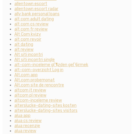
allentown escort
allentown escort radar
ally bank personal loans
alt com adult dating
alt com cs review
alt com fr review
Alt Com kvizy
alt com revoir
alt dating
alt review
Alt siti incontri
Alt siti incontri single
alt-com-inceleme gГ¶zden geГ§irmek
alt-com-overzicht Log in
Alt.com app
Alt.com probemonat
Alt.com site de rencontre
altcom it review
altcom pl review
altcom-inceleme review
alterslucke-dating-sites kosten
alterslucke-dating-sites visitors
alua app
alua cs review
alua recenzje
alua review