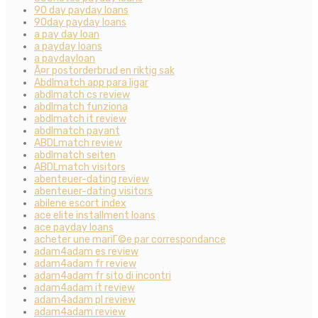
90 day payday loans
90day payday loans
a pay day loan
a payday loans
a paydayloan
Ã¤r postorderbrud en riktig sak
Abdlmatch app para ligar
abdlmatch cs review
abdlmatch funziona
abdlmatch it review
abdlmatch payant
ABDLmatch review
abdlmatch seiten
ABDLmatch visitors
abenteuer-dating review
abenteuer-dating visitors
abilene escort index
ace elite installment loans
ace payday loans
acheter une mariГ©e par correspondance
adam4adam es review
adam4adam fr review
adam4adam fr sito di incontri
adam4adam it review
adam4adam pl review
adam4adam review