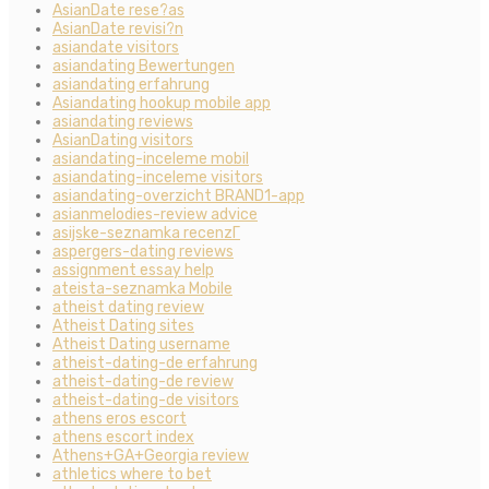
AsianDate rese?as
AsianDate revisi?n
asiandate visitors
asiandating Bewertungen
asiandating erfahrung
Asiandating hookup mobile app
asiandating reviews
AsianDating visitors
asiandating-inceleme mobil
asiandating-inceleme visitors
asiandating-overzicht BRAND1-app
asianmelodies-review advice
asijske-seznamka recenzГ­
aspergers-dating reviews
assignment essay help
ateista-seznamka Mobile
atheist dating review
Atheist Dating sites
Atheist Dating username
atheist-dating-de erfahrung
atheist-dating-de review
atheist-dating-de visitors
athens eros escort
athens escort index
Athens+GA+Georgia review
athletics where to bet