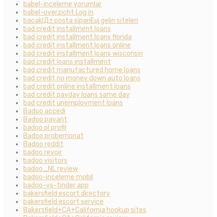
babel-inceleme yorumlar
babel-overzicht Log in
bacaklД± posta sipariЕџi gelin siteleri
bad credit installment loans
bad credit installment loans florida
bad credit installment loans online
bad credit installment loans wisconsin
bad credit loans installment
bad credit manufactured home loans
bad credit no money down auto loans
bad credit online installment loans
bad credit payday loans same day
bad credit unemployment loans
Badoo accedi
Badoo payant
badoo pl profil
Badoo probemonat
Badoo reddit
badoo revoir
badoo visitors
badoo_NL review
badoo-inceleme mobil
badoo-vs-tinder app
bakersfield escort directory
bakersfield escort service
Bakersfield+CA+California hookup sites