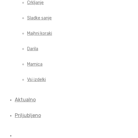
Crkljanje
Sladke sanje
Majhni koraki
Darila
Mamica
Vsi izdelki
Aktualno
Priljubljeno