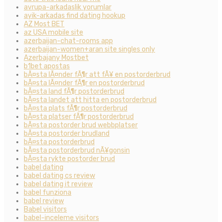
avrupa-arkadaslik yorumlar
ayik-arkadas find dating hookup
AZ Most BET
az USA mobile site
azerbaijan-chat-rooms app
azerbaijan-women+aran site singles only
Azerbajany Mostbet
b1bet apostas
bÃ¤sta lÃ¤nder fÃ¶r att fÃ¥ en postorderbrud
bÃ¤sta lÃ¤nder fÃ¶r en postorderbrud
bÃ¤sta land fÃ¶r postorderbrud
bÃ¤sta landet att hitta en postorderbrud
bÃ¤sta plats fÃ¶r postorderbrud
bÃ¤sta platser fÃ¶r postorderbrud
bÃ¤sta postorder brud webbplatser
bÃ¤sta postorder brudland
bÃ¤sta postorderbrud
bÃ¤sta postorderbrud nÃ¥gonsin
bÃ¤sta rykte postorder brud
babel dating
babel dating cs review
babel dating it review
babel funziona
babel review
Babel visitors
babel-inceleme visitors