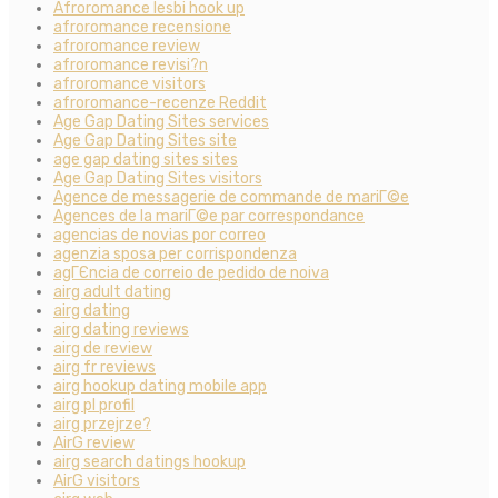
Afroromance lesbi hook up
afroromance recensione
afroromance review
afroromance revisi?n
afroromance visitors
afroromance-recenze Reddit
Age Gap Dating Sites services
Age Gap Dating Sites site
age gap dating sites sites
Age Gap Dating Sites visitors
Agence de messagerie de commande de mariГ©e
Agences de la mariГ©e par correspondance
agencias de novias por correo
agenzia sposa per corrispondenza
agГЄncia de correio de pedido de noiva
airg adult dating
airg dating
airg dating reviews
airg de review
airg fr reviews
airg hookup dating mobile app
airg pl profil
airg przejrze?
AirG review
airg search datings hookup
AirG visitors