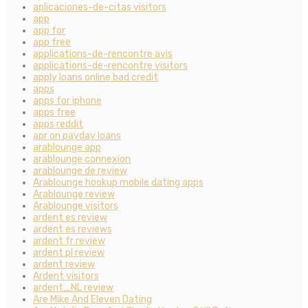
aplicaciones-de-citas visitors
app
app for
app free
applications-de-rencontre avis
applications-de-rencontre visitors
apply loans online bad credit
apps
apps for iphone
apps free
apps reddit
apr on payday loans
arablounge app
arablounge connexion
arablounge de review
Arablounge hookup mobile dating apps
Arablounge review
Arablounge visitors
ardent es review
ardent es reviews
ardent fr review
ardent pl review
ardent review
Ardent visitors
ardent_NL review
Are Mike And Eleven Dating