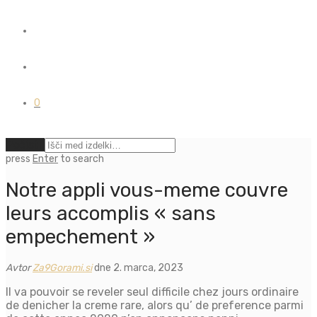
0
Počisti
press
Enter
to search
Notre appli vous-meme couvre
leurs accomplis « sans
empechement »
Avtor
Za9Gorami.si
dne 2. marca, 2023
Il va pouvoir se reveler seul difficile chez jours ordinaire
de denicher la creme rare, alors qu’ de preference parmi