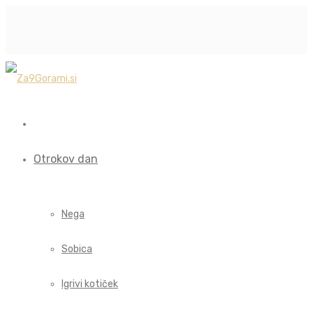
Otrokov dan
Nega
Sobica
Igrivi kotiček