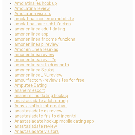
Amolatina les hook up
AmoLatina review
AmoLatina visitors
amolatina-inceleme mobil site
amolatina-overzicht Zoeken
amor en linea adult dating
amor en linea app
amor en linea fr come funziona
amor en linea pl review
Amor en Linea rese?as
amor en linea review
amor en linea revisi?n
amor en linea sito di incontri
amor en linea Szukaj
amor en linea_NL review
amourfactory-review sites for free
Amputee Dating
anaheim escort
anaheim find dating hookup
anastasiadate adult dating
AnastasiaDate alternative
anastasiadate es review
anastasiadate fr sito di incontri
Anastasiadate hookup mobile dating app
anastasiadate review
Anastasiadate visitors