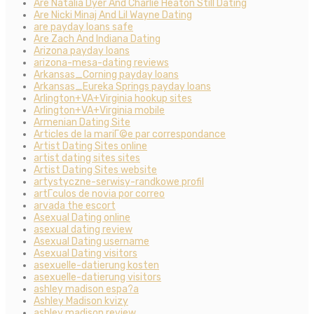
Are Natalia Dyer And Charlie Heaton Still Dating
Are Nicki Minaj And Lil Wayne Dating
are payday loans safe
Are Zach And Indiana Dating
Arizona payday loans
arizona-mesa-dating reviews
Arkansas_Corning payday loans
Arkansas_Eureka Springs payday loans
Arlington+VA+Virginia hookup sites
Arlington+VA+Virginia mobile
Armenian Dating Site
Articles de la mariГ©e par correspondance
Artist Dating Sites online
artist dating sites sites
Artist Dating Sites website
artystyczne-serwisy-randkowe profil
artГ­culos de novia por correo
arvada the escort
Asexual Dating online
asexual dating review
Asexual Dating username
Asexual Dating visitors
asexuelle-datierung kosten
asexuelle-datierung visitors
ashley madison espa?a
Ashley Madison kvizy
ashley madison review