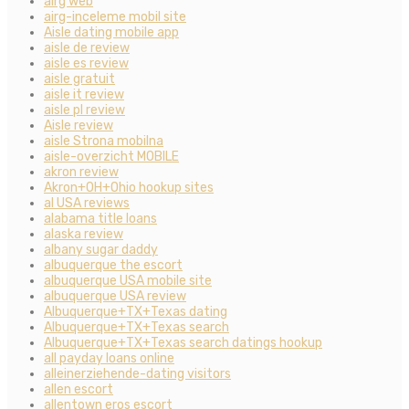
airg web
airg-inceleme mobil site
Aisle dating mobile app
aisle de review
aisle es review
aisle gratuit
aisle it review
aisle pl review
Aisle review
aisle Strona mobilna
aisle-overzicht MOBILE
akron review
Akron+OH+Ohio hookup sites
al USA reviews
alabama title loans
alaska review
albany sugar daddy
albuquerque the escort
albuquerque USA mobile site
albuquerque USA review
Albuquerque+TX+Texas dating
Albuquerque+TX+Texas search
Albuquerque+TX+Texas search datings hookup
all payday loans online
alleinerziehende-dating visitors
allen escort
allentown eros escort