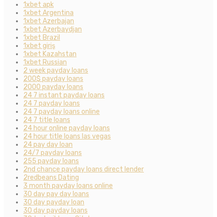
1xbet apk
1xbet Argentina
1xbet Azerbajan
1xbet Azerbaydjan
1xbet Brazil
1xbet giriş
1xbet Kazahstan
1xbet Russian
2 week payday loans
200$ payday loans
2000 payday loans
24 7 instant payday loans
24 7 payday loans
24 7 payday loans online
24 7 title loans
24 hour online payday loans
24 hour title loans las vegas
24 pay day loan
24/7 payday loans
255 payday loans
2nd chance payday loans direct lender
2redbeans Dating
3 month payday loans online
30 day pay day loans
30 day payday loan
30 day payday loans