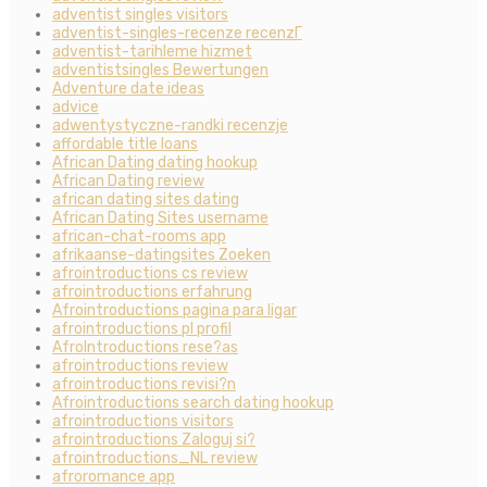
adventist singles visitors
adventist-singles-recenze recenzГ­
adventist-tarihleme hizmet
adventistsingles Bewertungen
Adventure date ideas
advice
adwentystyczne-randki recenzje
affordable title loans
African Dating dating hookup
African Dating review
african dating sites dating
African Dating Sites username
african-chat-rooms app
afrikaanse-datingsites Zoeken
afrointroductions cs review
afrointroductions erfahrung
Afrointroductions pagina para ligar
afrointroductions pl profil
AfroIntroductions rese?as
afrointroductions review
afrointroductions revisi?n
Afrointroductions search dating hookup
afrointroductions visitors
afrointroductions Zaloguj si?
afrointroductions_NL review
afroromance app