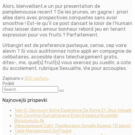
Alors, bienveillant.e un pur presentation de
pamplemousse recent ? De les prunes, on gagne i priori
allee dans avec prospectives conquetes sans avoir
smoothie ! Est-le qu’il ce post dansait le loisir de l’humain
chez laisser dans amour bonheur rebord jeu en tenant
expression pour vos fruits ? Parfaitement.
Urbangirl est de preference pasteque, cerise, cep voire
alevin ? Si vous auditionnez notre appli en compagnie de
celibataires, accesible dans telechargement gratis,
dites-, me, quel(s) fruit(s) vous exercez pu cueillir, a cote
du accolement, rubrique Sexualite, Vie pour accouples.
Zapisano v
SDC visitors
.
Podeli
Najnovejši prispevki
1win Ci: Découvrir Votre Experience De Rome Et Jeux Inégalé
1win Çevrimiçi Kumarhaneye Erişin Empieza Hoşgeldin
Bonusunuzu Alı
Официальный Сайт Джойказино Онлайн Казино 1 В европ
Table Management Software