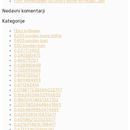
Fünf Vorhersagen zu Ghost writer im neuen Jahr
Nedavni komentarji
Kategorije
! Без рубрики
$255 payday loans online
$400 payday loan
$50 payday loan
0,227172903
0,240380475
0,460710151
0,628480648
0,755095065
0,843700527
0,869484493
0,871242414
0.014877538686022707
0.16624558652996835
0.18650474821367102
0.20938024448661863
0.4264849860474689
0.4295081615835611
0.605862122523307
0.6216914816788401
0.671221605966041