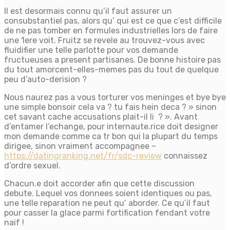
Il est desormais connu qu’il faut assurer un
consubstantiel pas, alors qu’ qui est ce que c’est difficile
de ne pas tomber en formules industrielles lors de faire
une 1ere voit. Fruitz se revele au trouvez-vous avec
fluidifier une telle parlotte pour vos demande
fructueuses a present partisanes. De bonne histoire pas
du tout amorcent-elles-memes pas du tout de quelque
peu d’auto-derision ?
Nous naurez pas a vous torturer vos meninges et bye bye
une simple bonsoir cela va ? tu fais hein deca ? » sinon
cet savant cache accusations plait-il li ? ». Avant
d’entamer l’echange, pour internaute.rice doit designer
mon demande comme ca tr bon qui la plupart du temps
dirigee, sinon vraiment accompagnee –
https://datingranking.net/fr/sdc-review
connaissez
d’ordre sexuel.
Chacun.e doit accorder afin que cette discussion
debute. Lequel vos donnees soient identiques ou pas,
une telle reparation ne peut qu’ aborder. Ce qu’il faut
pour casser la glace parmi fortification fendant votre
naif !