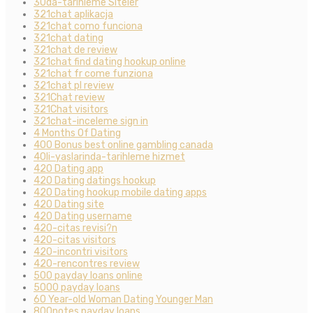
30da-tarihleme Siteler
321chat aplikacja
321chat como funciona
321chat dating
321chat de review
321chat find dating hookup online
321chat fr come funziona
321chat pl review
321Chat review
321Chat visitors
321chat-inceleme sign in
4 Months Of Dating
400 Bonus best online gambling canada
40li-yaslarinda-tarihleme hizmet
420 Dating app
420 Dating datings hookup
420 Dating hookup mobile dating apps
420 Dating site
420 Dating username
420-citas revisi?n
420-citas visitors
420-incontri visitors
420-rencontres review
500 payday loans online
5000 payday loans
60 Year-old Woman Dating Younger Man
800notes payday loans