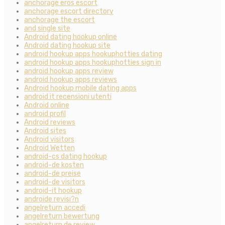
anchorage eros escort
anchorage escort directory
anchorage the escort
and single site
Android dating hookup online
Android dating hookup site
android hookup apps hookuphotties dating
android hookup apps hookuphotties sign in
android hookup apps review
android hookup apps reviews
Android hookup mobile dating apps
android it recensioni utenti
Android online
android profil
Android reviews
Android sites
Android visitors
Android Wetten
android-cs dating hookup
android-de kosten
android-de preise
android-de visitors
android-it hookup
androide revisi?n
angelreturn accedi
angelreturn bewertung
angelreturn de review