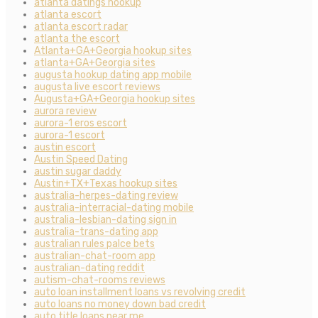
atlanta datings hookup
atlanta escort
atlanta escort radar
atlanta the escort
Atlanta+GA+Georgia hookup sites
atlanta+GA+Georgia sites
augusta hookup dating app mobile
augusta live escort reviews
Augusta+GA+Georgia hookup sites
aurora review
aurora-1 eros escort
aurora-1 escort
austin escort
Austin Speed Dating
austin sugar daddy
Austin+TX+Texas hookup sites
australia-herpes-dating review
australia-interracial-dating mobile
australia-lesbian-dating sign in
australia-trans-dating app
australian rules palce bets
australian-chat-room app
australian-dating reddit
autism-chat-rooms reviews
auto loan installment loans vs revolving credit
auto loans no money down bad credit
auto title loans near me