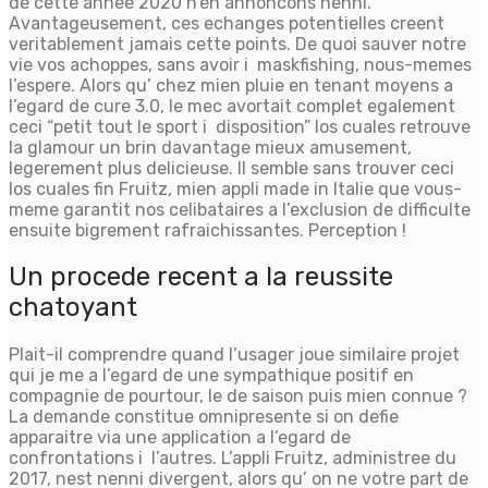
de cette annee 2020 n’en annoncons nenni.
Avantageusement, ces echanges potentielles creent
veritablement jamais cette points. De quoi sauver notre
vie vos achoppes, sans avoir i maskfishing, nous-memes
l’espere. Alors qu’ chez mien pluie en tenant moyens a
l’egard de cure 3.0, le mec avortait complet egalement
ceci “petit tout le sport i disposition” los cuales retrouve
la glamour un brin davantage mieux amusement,
legerement plus delicieuse.
Il semble sans trouver ceci
los cuales fin Fruitz, mien appli made in Italie que vous-
meme garantit nos celibataires a l’exclusion de difficulte
ensuite bigrement rafraichissantes. Perception !
Un procede recent a la reussite
chatoyant
Plait-il comprendre quand l’usager joue similaire projet
qui je me a l’egard de une sympathique positif en
compagnie de pourtour, le de saison puis mien connue ?
La demande constitue omnipresente si on defie
apparaitre via une application a l’egard de
confrontations i l’autres. L’appli Fruitz, administree du
2017, nest nenni divergent, alors qu’ on ne votre part de