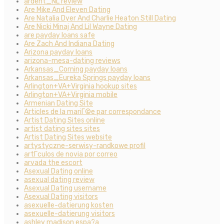
ardent_NL review
Are Mike And Eleven Dating
Are Natalia Dyer And Charlie Heaton Still Dating
Are Nicki Minaj And Lil Wayne Dating
are payday loans safe
Are Zach And Indiana Dating
Arizona payday loans
arizona-mesa-dating reviews
Arkansas_Corning payday loans
Arkansas_Eureka Springs payday loans
Arlington+VA+Virginia hookup sites
Arlington+VA+Virginia mobile
Armenian Dating Site
Articles de la mariГ©e par correspondance
Artist Dating Sites online
artist dating sites sites
Artist Dating Sites website
artystyczne-serwisy-randkowe profil
artГ­culos de novia por correo
arvada the escort
Asexual Dating online
asexual dating review
Asexual Dating username
Asexual Dating visitors
asexuelle-datierung kosten
asexuelle-datierung visitors
ashley madison espa?a