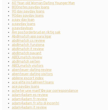
60 Year-old Woman Dating Younger Man
800notes payday loans
90 day payday loans
90day payday loans
a pay day loan
a payday loans
a paydayloan
Ã¤r postorderbrud en riktig sak
Abdlmatch app para ligar
abdlmatch cs review
abdlmatch funziona
abdlmatch it review
abdlmatch payant
ABDLmatch review
abdlmatch seiten
ABDLmatch visitors
abenteuer-dating review
abenteuer-dating visitors
abilene escort index
ace elite installment loans
ace payday loans
acheter une mariГ©e par correspondance
adam4adam es review
adam4adam fr review
adam4adam fr sito di incontri
adam4adam it review