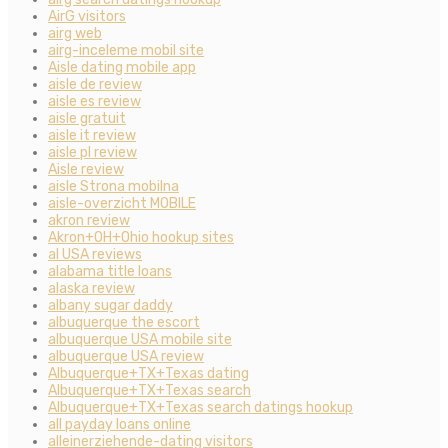
AirG visitors
airg web
airg-inceleme mobil site
Aisle dating mobile app
aisle de review
aisle es review
aisle gratuit
aisle it review
aisle pl review
Aisle review
aisle Strona mobilna
aisle-overzicht MOBILE
akron review
Akron+OH+Ohio hookup sites
al USA reviews
alabama title loans
alaska review
albany sugar daddy
albuquerque the escort
albuquerque USA mobile site
albuquerque USA review
Albuquerque+TX+Texas dating
Albuquerque+TX+Texas search
Albuquerque+TX+Texas search datings hookup
all payday loans online
alleinerziehende-dating visitors