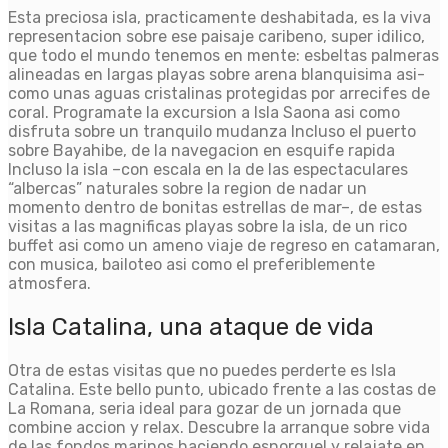
Esta preciosa isla, practicamente deshabitada, es la viva
representacion sobre ese paisaje caribeno, super idilico,
que todo el mundo tenemos en mente: esbeltas palmeras
alineadas en largas playas sobre arena blanquisima asi­
como unas aguas cristalinas protegidas por arrecifes de
coral. Programate la excursion a Isla Saona asi­ como
disfruta sobre un tranquilo mudanza Incluso el puerto
sobre Bayahibe, de la navegacion en esquife rapida
Incluso la isla –con escala en la de las espectaculares
“albercas” naturales sobre la region de nadar un
momento dentro de bonitas estrellas de mar–, de estas
visitas a las magnificas playas sobre la isla, de un rico
buffet asi­ como un ameno viaje de regreso en catamaran,
con musica, bailoteo asi­ como el preferiblemente
atmosfera.
Isla Catalina, una ataque de vida
Otra de estas visitas que no puedes perderte es Isla
Catalina. Este bello punto, ubicado frente a las costas de
La Romana, seri­a ideal para gozar de un jornada que
combine accion y relax. Descubre la arranque sobre vida
de las fondos marinos haciendo esnorquel y relajate en