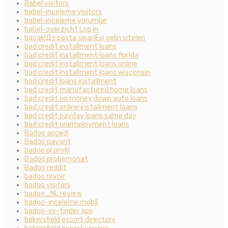
Babel visitors
babel-inceleme visitors
babel-inceleme yorumlar
babel-overzicht Log in
bacaklД± posta sipariЕџi gelin siteleri
bad credit installment loans
bad credit installment loans florida
bad credit installment loans online
bad credit installment loans wisconsin
bad credit loans installment
bad credit manufactured home loans
bad credit no money down auto loans
bad credit online installment loans
bad credit payday loans same day
bad credit unemployment loans
Badoo accedi
Badoo payant
badoo pl profil
Badoo probemonat
Badoo reddit
badoo revoir
badoo visitors
badoo_NL review
badoo-inceleme mobil
badoo-vs-tinder app
bakersfield escort directory