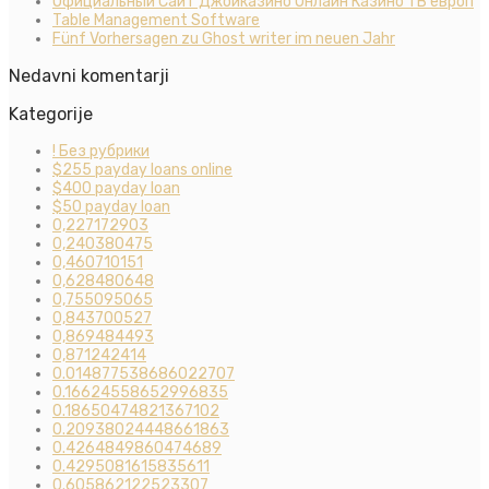
Официальный Сайт Джойказино Онлайн Казино 1 В европ
Table Management Software
Fünf Vorhersagen zu Ghost writer im neuen Jahr
Nedavni komentarji
Kategorije
! Без рубрики
$255 payday loans online
$400 payday loan
$50 payday loan
0,227172903
0,240380475
0,460710151
0,628480648
0,755095065
0,843700527
0,869484493
0,871242414
0.014877538686022707
0.16624558652996835
0.18650474821367102
0.20938024448661863
0.4264849860474689
0.4295081615835611
0.605862122523307