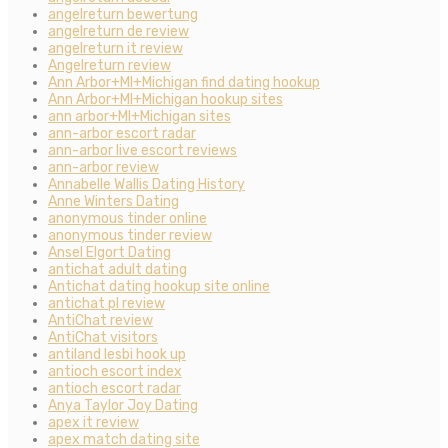
angelreturn bewertung
angelreturn de review
angelreturn it review
Angelreturn review
Ann Arbor+MI+Michigan find dating hookup
Ann Arbor+MI+Michigan hookup sites
ann arbor+MI+Michigan sites
ann-arbor escort radar
ann-arbor live escort reviews
ann-arbor review
Annabelle Wallis Dating History
Anne Winters Dating
anonymous tinder online
anonymous tinder review
Ansel Elgort Dating
antichat adult dating
Antichat dating hookup site online
antichat pl review
AntiChat review
AntiChat visitors
antiland lesbi hook up
antioch escort index
antioch escort radar
Anya Taylor Joy Dating
apex it review
apex match dating site