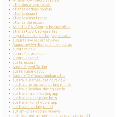
Athens+GA+Georgia review
athletics where to bet
atlanta datings hookup
atlanta escort
atlanta escort radar
atlanta the escort
Atlanta+GA+Georgia hookup sites
atlanta+GA+Georgia sites
augusta hookup dating app mobile
augusta live escort reviews
Augusta+GA+Georgia hookup sites
aurora review
aurora-1 eros escort
aurora-1 escort
austin escort
Austin Speed Dating
austin sugar daddy
Austin+TX+Texas hookup sites
australia-herpes-dating review
australia-interracial-dating mobile
australia-lesbian-dating sign in
australia-trans-dating app
australian rules palce bets
australian-chat-room app
australian-dating reddit
autism-chat-rooms reviews
auto loan installment loans vs revolving credit