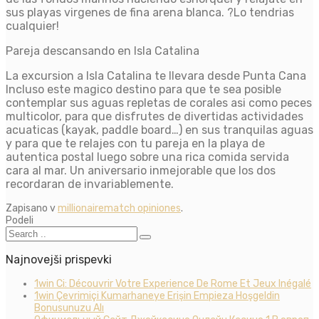
sus playas virgenes de fina arena blanca. ?Lo tendri­as
cualquier!
Pareja descansando en Isla Catalina
La excursion a Isla Catalina te llevara desde Punta Cana
Incluso este magico destino para que te sea posible
contemplar sus aguas repletas de corales asi­ como peces
multicolor, para que disfrutes de divertidas actividades
acuaticas (kayak, paddle board…) en sus tranquilas aguas
y para que te relajes con tu pareja en la playa de
autentica postal luego sobre una rica comida servida
cara al mar. Un aniversario inmejorable que los dos
recordaran de invariablemente.
Zapisano v
millionairematch opiniones
.
Podeli
Najnovejši prispevki
1win Ci: Découvrir Votre Experience De Rome Et Jeux Inégalé
1win Çevrimiçi Kumarhaneye Erişin Empieza Hoşgeldin
Bonusunuzu Alı