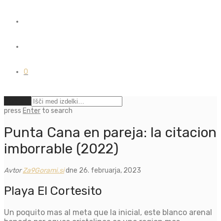
0
Počisti
press
Enter
to search
Punta Cana en pareja: la citacion
imborrable (2022)
Avtor
Za9Gorami.si
dne 26. februarja, 2023
Playa El Cortesito
Un poquito mas al meta que la inicial, este blanco arenal