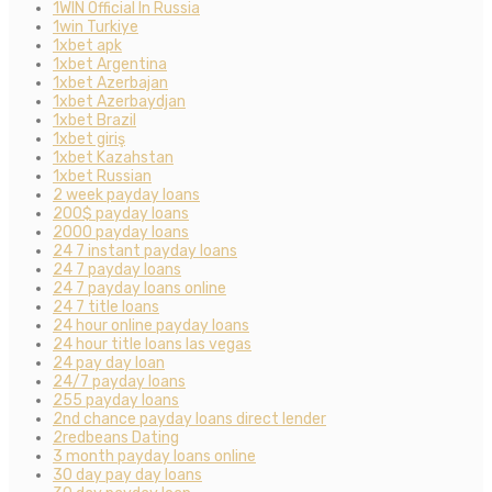
1WIN Official In Russia
1win Turkiye
1xbet apk
1xbet Argentina
1xbet Azerbajan
1xbet Azerbaydjan
1xbet Brazil
1xbet giriş
1xbet Kazahstan
1xbet Russian
2 week payday loans
200$ payday loans
2000 payday loans
24 7 instant payday loans
24 7 payday loans
24 7 payday loans online
24 7 title loans
24 hour online payday loans
24 hour title loans las vegas
24 pay day loan
24/7 payday loans
255 payday loans
2nd chance payday loans direct lender
2redbeans Dating
3 month payday loans online
30 day pay day loans