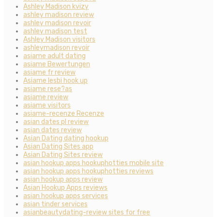
Ashley Madison kvizy
ashley madison review
ashley madison revoir
ashley madison test
Ashley Madison visitors
ashleymadison revoir
asiame adult dating
asiame Bewertungen
asiame fr review
Asiame lesbi hook up
asiame rese?as
asiame review
asiame visitors
asiame-recenze Recenze
asian dates pl review
asian dates review
Asian Dating dating hookup
Asian Dating Sites app
Asian Dating Sites review
asian hookup apps hookuphotties mobile site
asian hookup apps hookuphotties reviews
asian hookup apps review
Asian Hookup Apps reviews
asian hookup apps services
asian tinder services
asianbeautydating-review sites for free