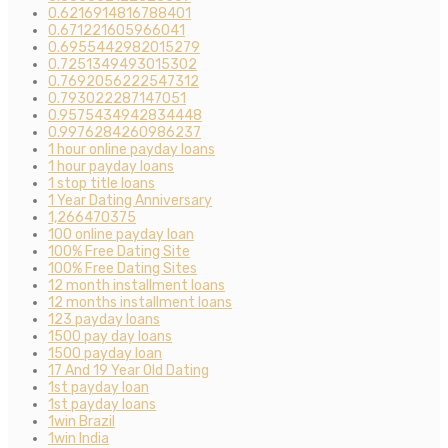
0.6216914816788401
0.671221605966041
0.6955442982015279
0.7251349493015302
0.7692056222547312
0.793022287147051
0.9575434942834448
0.9976284260986237
1 hour online payday loans
1 hour payday loans
1 stop title loans
1 Year Dating Anniversary
1,266470375
100 online payday loan
100% Free Dating Site
100% Free Dating Sites
12 month installment loans
12 months installment loans
123 payday loans
1500 pay day loans
1500 payday loan
17 And 19 Year Old Dating
1st payday loan
1st payday loans
1win Brazil
1win India