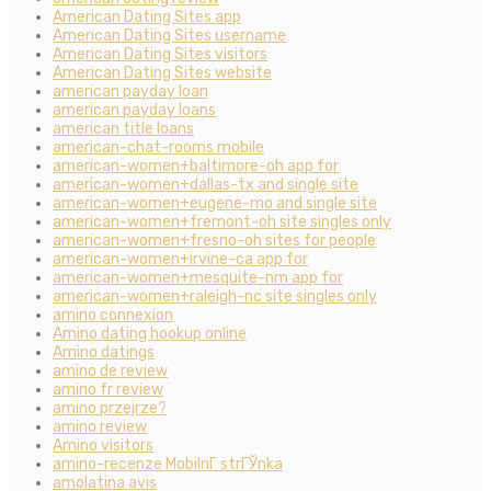
American Dating Sites app
American Dating Sites username
American Dating Sites visitors
American Dating Sites website
american payday loan
american payday loans
american title loans
american-chat-rooms mobile
american-women+baltimore-oh app for
american-women+dallas-tx and single site
american-women+eugene-mo and single site
american-women+fremont-oh site singles only
american-women+fresno-oh sites for people
american-women+irvine-ca app for
american-women+mesquite-nm app for
american-women+raleigh-nc site singles only
amino connexion
Amino dating hookup online
Amino datings
amino de review
amino fr review
amino przejrze?
amino review
Amino visitors
amino-recenze MobilnГ­ strГЎnka
amolatina avis