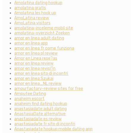
Amolatina dating hookup
amolatina gratis
Amolatina les hook up
AmoLatina review
AmoLatina visitors
amolatina-inceleme mobil site
amolatina-overzicht Zoeken
amor en linea adult dating
amor en linea app
amor en linea fr come funziona
amor en linea pl review
Amor en Linea rese?as
amor en linea review
amor en linea revisi?n
amor en linea sito di incontri
amor en linea Szukaj
amor en linea_NL review
amourfactory-review sites for free
Amputee Dating
anaheim escort
anaheim find dating hookup
anastasiadate adult dating
AnastasiaDate alternative
anastasiadate es review
anastasiadate fr sito di incontri
Anastasiadate hookup mobile dating app