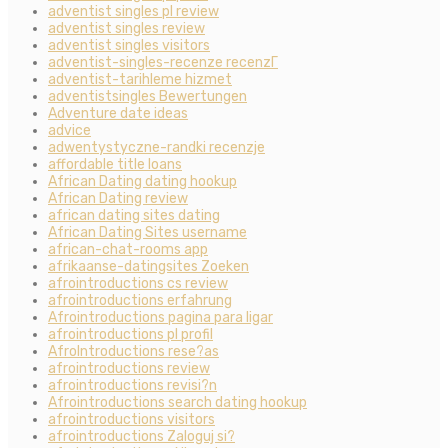
adventist singles pl review
adventist singles review
adventist singles visitors
adventist-singles-recenze recenzГ­
adventist-tarihleme hizmet
adventistsingles Bewertungen
Adventure date ideas
advice
adwentystyczne-randki recenzje
affordable title loans
African Dating dating hookup
African Dating review
african dating sites dating
African Dating Sites username
african-chat-rooms app
afrikaanse-datingsites Zoeken
afrointroductions cs review
afrointroductions erfahrung
Afrointroductions pagina para ligar
afrointroductions pl profil
AfroIntroductions rese?as
afrointroductions review
afrointroductions revisi?n
Afrointroductions search dating hookup
afrointroductions visitors
afrointroductions Zaloguj si?