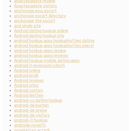
anastasiadate review
Anastasiadate visitors
anchorage eros escort
anchorage escort directory
anchorage the escort
and single site
Android dating hookup online
Android dating hookup site
android hookup apps hookuphotties dating
android hookup apps hookuphotties sign in
android hookup apps review
android hookup apps reviews
Android hookup mobile dating apps
android it recensioni utenti
Android online
android profil
Android reviews
Android sites
Android visitors
Android Wetten
android-cs dating hookup
android-de kosten
android-de preise
android-de visitors
android-it hookup
androide revisi?n
angelreturn accedi