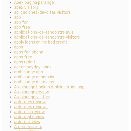
Apex pagina para ligar
apex visitors
aplicaciones-de-citas visitors
app
app for
app free
applications-de-rencontre avis
applications-de-rencontre visitors
apply loans online bad credit
apps
apps for iphone
apps free
apps reddit
apr on payday loans
arablounge app
arablounge connexion
arablounge de review
Arablounge hookup mobile dating apps
Arablounge review
Arablounge visitors
ardent es review
ardent es reviews
ardent fr review
ardent pl review
ardent review
Ardent visitors