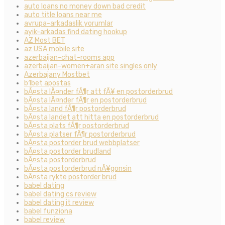
auto loans no money down bad credit
auto title loans near me
avrupa-arkadaslik yorumlar
ayik-arkadas find dating hookup
AZ Most BET
az USA mobile site
azerbaijan-chat-rooms app
azerbaijan-women+aran site singles only
Azerbajany Mostbet
b1bet apostas
bÃ¤sta lÃ¤nder fÃ¶r att fÃ¥ en postorderbrud
bÃ¤sta lÃ¤nder fÃ¶r en postorderbrud
bÃ¤sta land fÃ¶r postorderbrud
bÃ¤sta landet att hitta en postorderbrud
bÃ¤sta plats fÃ¶r postorderbrud
bÃ¤sta platser fÃ¶r postorderbrud
bÃ¤sta postorder brud webbplatser
bÃ¤sta postorder brudland
bÃ¤sta postorderbrud
bÃ¤sta postorderbrud nÃ¥gonsin
bÃ¤sta rykte postorder brud
babel dating
babel dating cs review
babel dating it review
babel funziona
babel review