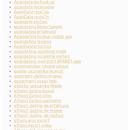
Asiandate les hook up
asiandate recensione
AsianDate rese?as
AsianDate revisi?n
asiandate visitors
asiandating Bewertungen
asiandating erfahrung
Asiandating hookup mobile app
asiandating reviews
AsianDating visitors
asiandating-inceleme mobil
asiandating-inceleme visitors
asiandating-overzicht BRAND1-app
asianmelodies-review advice
asijske-seznamka recenzГ­
aspergers-dating reviews
assignment essay help
ateista-seznamka Mobile
atheist dating review
Atheist Dating sites
Atheist Dating username
atheist-dating-de erfahrung
atheist-dating-de review
atheist-dating-de visitors
athens eros escort
athens escort index