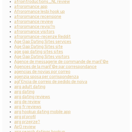
afrointroductions_NL review
afroromance app
Afroromance lesbi hook up
afroromance recensione
afroromance review
afroromance revisi?n
afroromance visitors
afroromance-recenze Reddit
Age Gap Dating Sites services
Age Gap Dating Sites site
age gap dating sites sites
Age Gap Dating Sites visitors
Agence de messagerie de commande de mariГ©e
Agences de la mariГ©e par correspondance
agencias de novias por correo
agenzia sposa per corrispondenza
agГЄncia de correio de pedido de noiva
airg adult dating
airg dating
airg dating reviews
airg de review
airg fr reviews
airg hookup dating mobile app
airg pl profil
airg przejrze?
AirG review
airg search datings hookup