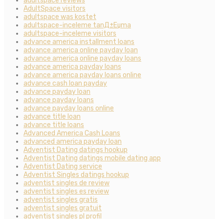
adultspace reviews
AdultSpace visitors
adultspace was kostet
adultspace-inceleme tanД±Еџma
adultspace-inceleme visitors
advance america installment loans
advance america online payday loan
advance america online payday loans
advance america payday loans
advance america payday loans online
advance cash loan payday
advance payday loan
advance payday loans
advance payday loans online
advance title loan
advance title loans
Advanced America Cash Loans
advanced america payday loan
Adventist Dating datings hookup
Adventist Dating datings mobile dating app
Adventist Dating service
Adventist Singles datings hookup
adventist singles de review
adventist singles es review
adventist singles gratis
adventist singles gratuit
adventist singles pl profil