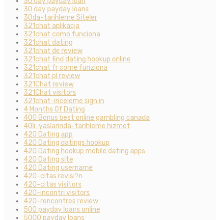
30 day payday loan
30 day payday loans
30da-tarihleme Siteler
321chat aplikacja
321chat como funciona
321chat dating
321chat de review
321chat find dating hookup online
321chat fr come funziona
321chat pl review
321Chat review
321Chat visitors
321chat-inceleme sign in
4 Months Of Dating
400 Bonus best online gambling canada
40li-yaslarinda-tarihleme hizmet
420 Dating app
420 Dating datings hookup
420 Dating hookup mobile dating apps
420 Dating site
420 Dating username
420-citas revisi?n
420-citas visitors
420-incontri visitors
420-rencontres review
500 payday loans online
5000 payday loans