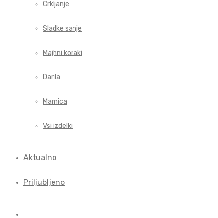
Crkljanje
Sladke sanje
Majhni koraki
Darila
Mamica
Vsi izdelki
Aktualno
Priljubljeno