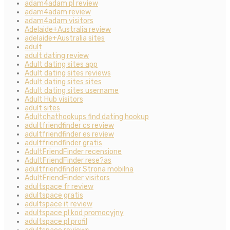
adam4adam pl review
adam4adam review
adam4adam visitors
Adelaide+Australia review
adelaide+Australia sites
adult
adult dating review
Adult dating sites app
Adult dating sites reviews
Adult dating sites sites
Adult dating sites username
Adult Hub visitors
adult sites
Adultchathookups find dating hookup
adultfriendfinder cs review
adultfriendfinder es review
adultfriendfinder gratis
AdultFriendFinder recensione
AdultFriendFinder rese?as
adultfriendfinder Strona mobilna
AdultFriendFinder visitors
adultspace fr review
adultspace gratis
adultspace it review
adultspace pl kod promocyjny
adultspace pl profil