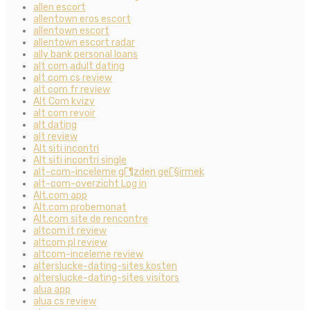
allen escort
allentown eros escort
allentown escort
allentown escort radar
ally bank personal loans
alt com adult dating
alt com cs review
alt com fr review
Alt Com kvizy
alt com revoir
alt dating
alt review
Alt siti incontri
Alt siti incontri single
alt-com-inceleme gГ¶zden geГ§irmek
alt-com-overzicht Log in
Alt.com app
Alt.com probemonat
Alt.com site de rencontre
altcom it review
altcom pl review
altcom-inceleme review
alterslucke-dating-sites kosten
alterslucke-dating-sites visitors
alua app
alua cs review