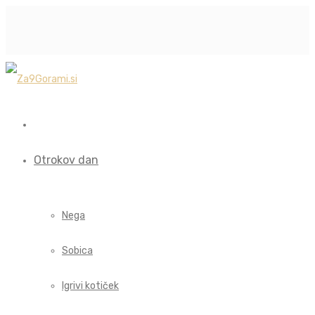
Otrokov dan
Nega
Sobica
Igrivi kotiček