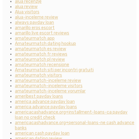
alua recenzje
alua review
Alua visitors
alua-inceleme review
always payday loan
amarillo eros escort
amarillo live escort reviews
amateurmatch app
Amateurmatch dating hookup
amateurmatch es review
amateurmatch fr reviews
amateurmatch pl review
amateurmatch recensione
Amateurmatch siti per incontri gratuiti
amateurmatch visitors
amateurmatch-inceleme review
amateurmatch-inceleme visitors
amateurmatch-inceleme yorumlar
ameribest payday loans
america advance payday loan
america advance payday loans
americacashadvance.org+installment-loans-ca payday
loan no credit check
americacashadvance.org+personal-loans-ne cash advance
banks
american cash payday loan
american dating review