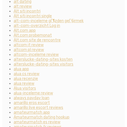
alt dating
alt review
Alt siti incontri
Alt siti incontri single
alt-com-inceleme gГ¶zden geГ§irmek
alt-com-overzicht Log in
Alt.com app
Alt.com probemonat
Alt.com site de rencontre
altcom it review
altcom pl review
altcom-inceleme review
alterslucke-dating-sites kosten
alterslucke-dating-sites visitors
alua app
alua cs review
alua recenzje
alua review
Alua visitors
alua-inceleme review
always payday loan
amarillo eros escort
amarillo live escort reviews
amateurmatch app
Amateurmatch dating hookup
amateurmatch es review
amateurmatch fr reviews