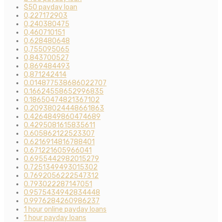
$50 payday loan
0,227172903
0,240380475
0,460710151
0,628480648
0,755095065
0,843700527
0,869484493
0,871242414
0.014877538686022707
0.16624558652996835
0.18650474821367102
0.20938024448661863
0.4264849860474689
0.4295081615835611
0.605862122523307
0.6216914816788401
0.671221605966041
0.6955442982015279
0.7251349493015302
0.7692056222547312
0.793022287147051
0.9575434942834448
0.9976284260986237
1 hour online payday loans
1 hour payday loans