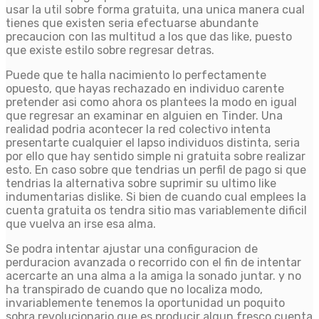
usar la util sobre forma gratuita, una unica manera cual
tienes que existen seria efectuarse abundante
precaucion con las multitud a los que das like, puesto
que existe estilo sobre regresar detras.
Puede que te halla nacimiento lo perfectamente
opuesto, que hayas rechazado en individuo carente
pretender asi­ como ahora os plantees la modo en igual
que regresar an examinar en alguien en Tinder. Una
realidad podria acontecer la red colectivo intenta
presentarte cualquier el lapso individuos distinta, seri­a
por ello que hay sentido simple ni gratuita sobre realizar
esto. En caso sobre que tendrias un perfil de pago si que
tendrias la alternativa sobre suprimir su ultimo like
indumentarias dislike. Si bien de cuando cual emplees la
cuenta gratuita os tendra sitio mas variablemente dificil
que vuelva an irse esa alma.
Se podra intentar ajustar una configuracion de
perduracion avanzada o recorrido con el fin de intentar
acercarte an una alma a la amiga la sonado juntar. y no
ha transpirado de cuando que no localiza modo,
invariablemente tenemos la oportunidad un poquito
sobra revolucionario que es producir algun fresco cuenta