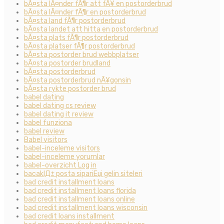
bÃ¤sta lÃ¤nder fÃ¶r att fÃ¥ en postorderbrud
bÃ¤sta lÃ¤nder fÃ¶r en postorderbrud
bÃ¤sta land fÃ¶r postorderbrud
bÃ¤sta landet att hitta en postorderbrud
bÃ¤sta plats fÃ¶r postorderbrud
bÃ¤sta platser fÃ¶r postorderbrud
bÃ¤sta postorder brud webbplatser
bÃ¤sta postorder brudland
bÃ¤sta postorderbrud
bÃ¤sta postorderbrud nÃ¥gonsin
bÃ¤sta rykte postorder brud
babel dating
babel dating cs review
babel dating it review
babel funziona
babel review
Babel visitors
babel-inceleme visitors
babel-inceleme yorumlar
babel-overzicht Log in
bacaklД± posta sipariЕџi gelin siteleri
bad credit installment loans
bad credit installment loans florida
bad credit installment loans online
bad credit installment loans wisconsin
bad credit loans installment