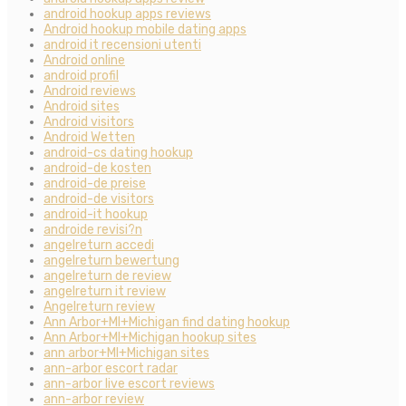
android hookup apps reviews
Android hookup mobile dating apps
android it recensioni utenti
Android online
android profil
Android reviews
Android sites
Android visitors
Android Wetten
android-cs dating hookup
android-de kosten
android-de preise
android-de visitors
android-it hookup
androide revisi?n
angelreturn accedi
angelreturn bewertung
angelreturn de review
angelreturn it review
Angelreturn review
Ann Arbor+MI+Michigan find dating hookup
Ann Arbor+MI+Michigan hookup sites
ann arbor+MI+Michigan sites
ann-arbor escort radar
ann-arbor live escort reviews
ann-arbor review