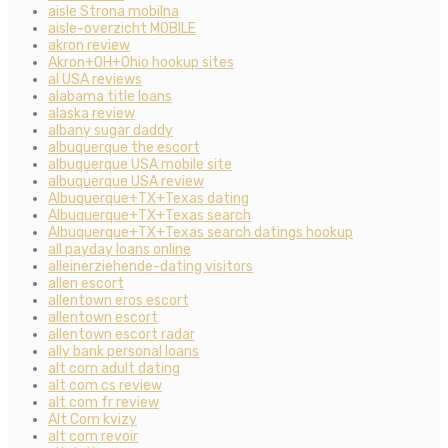
aisle Strona mobilna
aisle-overzicht MOBILE
akron review
Akron+OH+Ohio hookup sites
al USA reviews
alabama title loans
alaska review
albany sugar daddy
albuquerque the escort
albuquerque USA mobile site
albuquerque USA review
Albuquerque+TX+Texas dating
Albuquerque+TX+Texas search
Albuquerque+TX+Texas search datings hookup
all payday loans online
alleinerziehende-dating visitors
allen escort
allentown eros escort
allentown escort
allentown escort radar
ally bank personal loans
alt com adult dating
alt com cs review
alt com fr review
Alt Com kvizy
alt com revoir