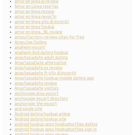
amor en linea pl review
Amor en Linea rese?as
amor en linea review
amor en linea revisi?n
amor en linea sito di incontri
amor en linea Szukaj
amor en linea_NL review
amourfactory-review sites for free
Amputee Dating
anaheim escort
anaheim find dating hookup
anastasiadate adult dating
AnastasiaDate alternative
anastasiadate es review
anastasiadate fr sito di incontri
Anastasiadate hookup mobile dating app
anastasiadate review
Anastasiadate visitors
anchorage eros escort
anchorage escort directory
anchorage the escort
and single site
Android dating hookup online
Android dating hookup site
android hookup apps hookuphotties dating
android hookup apps hookuphotties sign in
android hookup apps review