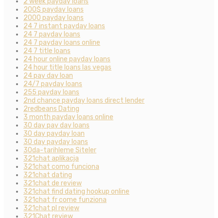
2 week payday loans
200$ payday loans
2000 payday loans
24 7 instant payday loans
24 7 payday loans
24 7 payday loans online
24 7 title loans
24 hour online payday loans
24 hour title loans las vegas
24 pay day loan
24/7 payday loans
255 payday loans
2nd chance payday loans direct lender
2redbeans Dating
3 month payday loans online
30 day pay day loans
30 day payday loan
30 day payday loans
30da-tarihleme Siteler
321chat aplikacja
321chat como funciona
321chat dating
321chat de review
321chat find dating hookup online
321chat fr come funziona
321chat pl review
321Chat review