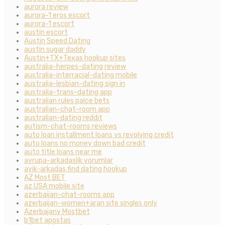
aurora review
aurora-1 eros escort
aurora-1 escort
austin escort
Austin Speed Dating
austin sugar daddy
Austin+TX+Texas hookup sites
australia-herpes-dating review
australia-interracial-dating mobile
australia-lesbian-dating sign in
australia-trans-dating app
australian rules palce bets
australian-chat-room app
australian-dating reddit
autism-chat-rooms reviews
auto loan installment loans vs revolving credit
auto loans no money down bad credit
auto title loans near me
avrupa-arkadaslik yorumlar
ayik-arkadas find dating hookup
AZ Most BET
az USA mobile site
azerbaijan-chat-rooms app
azerbaijan-women+aran site singles only
Azerbajany Mostbet
b1bet apostas