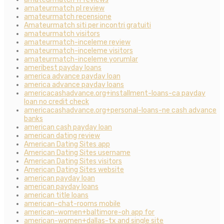
amateurmatch pl review
amateurmatch recensione
Amateurmatch siti per incontri gratuiti
amateurmatch visitors
amateurmatch-inceleme review
amateurmatch-inceleme visitors
amateurmatch-inceleme yorumlar
ameribest payday loans
america advance payday loan
america advance payday loans
americacashadvance.org+installment-loans-ca payday
loan no credit check
americacashadvance.org+personal-loans-ne cash advance
banks
american cash payday loan
american dating review
American Dating Sites app
American Dating Sites username
American Dating Sites visitors
American Dating Sites website
american payday loan
american payday loans
american title loans
american-chat-rooms mobile
american-women+baltimore-oh app for
american-women+dallas-tx and single site