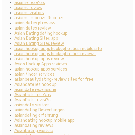
asiame rese?as
asiame review
asiame visitors
asiame-recenze Recenze
asian dates pl review
asian dates review
Asian Dating dating hookup
Asian Dating Sites app
Asian Dating Sites review
asian hookup apps hookuphotties mobile site
asian hookup apps hookuphotties reviews
asian hookup apps review
Asian Hookup Apps reviews
asian hookup apps services
asian tinder services
asianbeautydating-review sites for free
Asiandate les hook up
asiandate recensione
AsianDate rese?as
AsianDate revisi?n
asiandate visitors
asiandating Bewertungen
asiandating erfahrung
Asiandating hookup mobile app
asiandating reviews
AsianDating visitors