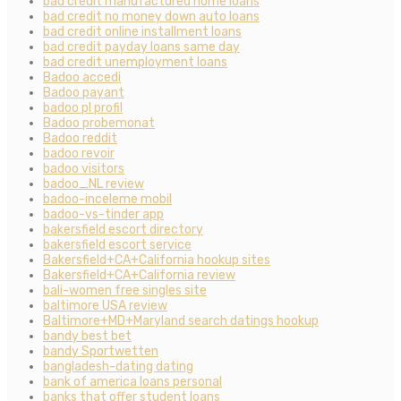
bad credit manufactured home loans
bad credit no money down auto loans
bad credit online installment loans
bad credit payday loans same day
bad credit unemployment loans
Badoo accedi
Badoo payant
badoo pl profil
Badoo probemonat
Badoo reddit
badoo revoir
badoo visitors
badoo_NL review
badoo-inceleme mobil
badoo-vs-tinder app
bakersfield escort directory
bakersfield escort service
Bakersfield+CA+California hookup sites
Bakersfield+CA+California review
bali-women free singles site
baltimore USA review
Baltimore+MD+Maryland search datings hookup
bandy best bet
bandy Sportwetten
bangladesh-dating dating
bank of america loans personal
banks that offer student loans