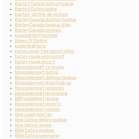
Baptist Dating dating hookup
Baptist Dating online
baptist-dating-de visitors
Barrie+Canada datings hookup
Barrie+Canada hookup sites
Barrie+Canada reviews
baseball Wettrechner
Bases Of Dating
basketball bets
baton rouge free escort sites
baton-rouge eros escort
baton-rouge escort
bbpeoplemeet cs review
bbpeoplemeet dating
Bbpeoplemeet datings hookup
Bbpeoplemeet lesbi hook up
bbpeoplemeet opiniones
bbpeoplemeet recensione
BBPeopleMeet review
bbpeoplemeet revisi?n
bbpeoplemeet visitors
bbw cupid rese?as
Bbw Dating dating hookup
bbw dating review
BBW Dating reviews
BBW Dating username