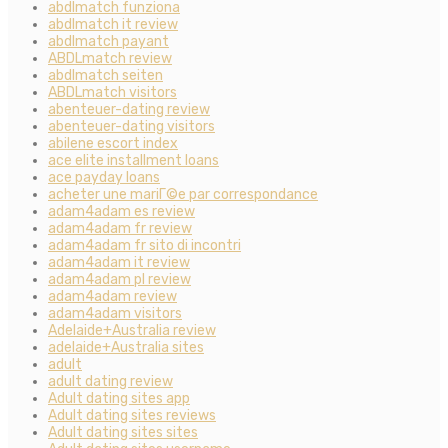
abdlmatch funziona
abdlmatch it review
abdlmatch payant
ABDLmatch review
abdlmatch seiten
ABDLmatch visitors
abenteuer-dating review
abenteuer-dating visitors
abilene escort index
ace elite installment loans
ace payday loans
acheter une mariГ©e par correspondance
adam4adam es review
adam4adam fr review
adam4adam fr sito di incontri
adam4adam it review
adam4adam pl review
adam4adam review
adam4adam visitors
Adelaide+Australia review
adelaide+Australia sites
adult
adult dating review
Adult dating sites app
Adult dating sites reviews
Adult dating sites sites