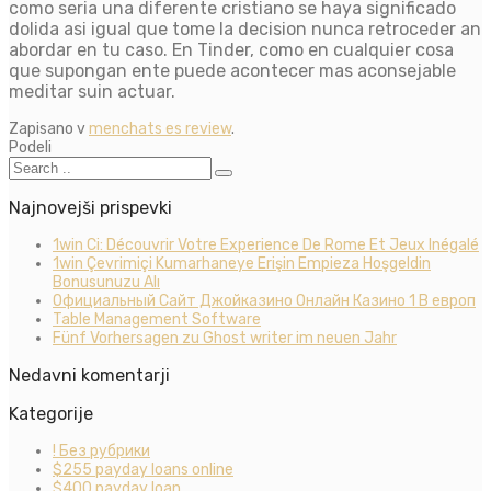
como seri­a una diferente cristiano se haya significado
dolida asi igual que tome la decision nunca retroceder an
abordar en tu caso. En Tinder, como en cualquier cosa
que supongan ente puede acontecer mas aconsejable
meditar suin actuar.
Zapisano v
menchats es review
.
Podeli
Najnovejši prispevki
1win Ci: Découvrir Votre Experience De Rome Et Jeux Inégalé
1win Çevrimiçi Kumarhaneye Erişin Empieza Hoşgeldin
Bonusunuzu Alı
Официальный Сайт Джойказино Онлайн Казино 1 В европ
Table Management Software
Fünf Vorhersagen zu Ghost writer im neuen Jahr
Nedavni komentarji
Kategorije
! Без рубрики
$255 payday loans online
$400 payday loan