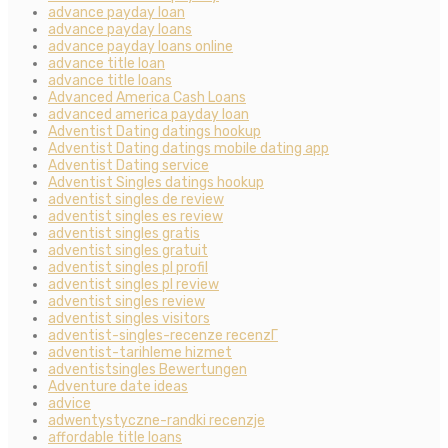
advance payday loan
advance payday loans
advance payday loans online
advance title loan
advance title loans
Advanced America Cash Loans
advanced america payday loan
Adventist Dating datings hookup
Adventist Dating datings mobile dating app
Adventist Dating service
Adventist Singles datings hookup
adventist singles de review
adventist singles es review
adventist singles gratis
adventist singles gratuit
adventist singles pl profil
adventist singles pl review
adventist singles review
adventist singles visitors
adventist-singles-recenze recenzГ­
adventist-tarihleme hizmet
adventistsingles Bewertungen
Adventure date ideas
advice
adwentystyczne-randki recenzje
affordable title loans