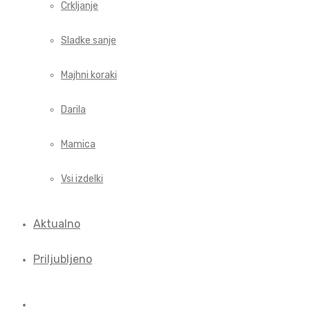
Crkljanje
Sladke sanje
Majhni koraki
Darila
Mamica
Vsi izdelki
Aktualno
Priljubljeno