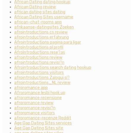
African Dating dating hookup
African Dating review
african dating sites dating
African Dating Sites username
african-chat-rooms app
afrikaanse-datingsites Zoeken
afrointroductions cs review
afrointroductions erfahrung
Afrointroductions pagina para ligar
afrointroductions pl profil
AfroIntroductions rese?as
afrointroductions review
afrointroductions revisi?n
Afrointroductions search dating hookup
afrointroductions visitors
afrointroductions Zaloguj si?
afrointroductions_NL review
afroromance app
Afroromance lesbi hook up
afroromance recensione
afroromance review
afroromance revisi?n
afroromance visitors
afroromance-recenze Reddit
Age Gap Dating Sites services
Age Gap Dating Sites site