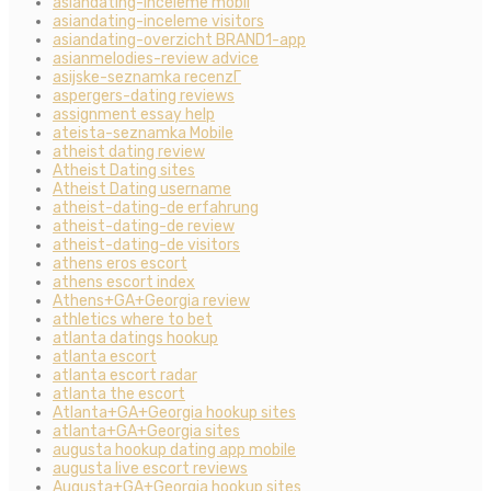
asiandating-inceleme mobil
asiandating-inceleme visitors
asiandating-overzicht BRAND1-app
asianmelodies-review advice
asijske-seznamka recenzГ­
aspergers-dating reviews
assignment essay help
ateista-seznamka Mobile
atheist dating review
Atheist Dating sites
Atheist Dating username
atheist-dating-de erfahrung
atheist-dating-de review
atheist-dating-de visitors
athens eros escort
athens escort index
Athens+GA+Georgia review
athletics where to bet
atlanta datings hookup
atlanta escort
atlanta escort radar
atlanta the escort
Atlanta+GA+Georgia hookup sites
atlanta+GA+Georgia sites
augusta hookup dating app mobile
augusta live escort reviews
Augusta+GA+Georgia hookup sites