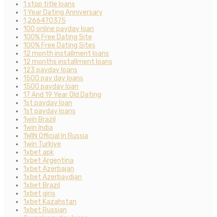
1 stop title loans
1 Year Dating Anniversary
1,266470375
100 online payday loan
100% Free Dating Site
100% Free Dating Sites
12 month installment loans
12 months installment loans
123 payday loans
1500 pay day loans
1500 payday loan
17 And 19 Year Old Dating
1st payday loan
1st payday loans
1win Brazil
1win India
1WIN Official In Russia
1win Turkiye
1xbet apk
1xbet Argentina
1xbet Azerbajan
1xbet Azerbaydjan
1xbet Brazil
1xbet giriş
1xbet Kazahstan
1xbet Russian