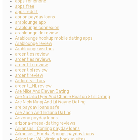
apps for iphone
apps free
apps reddit
apr on payday loans
arablounge app
arablounge connexion
arablounge de review
Arablounge hookup mobile dating apps
Arablounge review
Arablounge visitors
ardent es review
ardent es reviews
ardent fr review
ardent pl review
ardent review
Ardent visitors
ardent_NL review
Are Mike And Eleven Dating
Are Natalia Dyer And Charlie Heaton Still Dating
Are Nicki Minaj And Lil Wayne Dating
are payday loans safe
Are Zach And Indiana Dating
Arizona payday loans
arizona-mesa-dating reviews
Arkansas_Corning payday loans
Arkansas_Eureka Springs payday loans
Arlington+VA+Virginia hookup sites