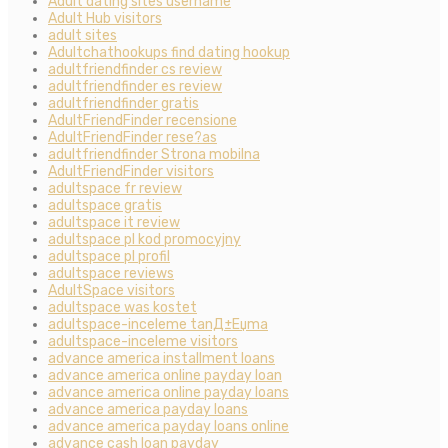
Adult dating sites username
Adult Hub visitors
adult sites
Adultchathookups find dating hookup
adultfriendfinder cs review
adultfriendfinder es review
adultfriendfinder gratis
AdultFriendFinder recensione
AdultFriendFinder rese?as
adultfriendfinder Strona mobilna
AdultFriendFinder visitors
adultspace fr review
adultspace gratis
adultspace it review
adultspace pl kod promocyjny
adultspace pl profil
adultspace reviews
AdultSpace visitors
adultspace was kostet
adultspace-inceleme tanД±Еџma
adultspace-inceleme visitors
advance america installment loans
advance america online payday loan
advance america online payday loans
advance america payday loans
advance america payday loans online
advance cash loan payday