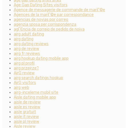
age gap dating sites sites
Age Gap Dating Sites visitors
Agence de messagerie de commande de mariГ©e
Agences de la mariГ©e par correspondance
agencias de novias por correo
agenzia sposa per corrispondenza
agГЄncia de correio de pedido de noiva
airg adult dating
airg dating
airg dating reviews
airg de review
airg fr reviews
airg hookup dating mobile app
airg pl profil
airg przejrze?
AirG review
airg search datings hookup
AirG visitors
airg web
airg-inceleme mobil site
Aisle dating mobile app
aisle de review
aisle es review
aisle gratuit
aisle it review
aisle pl review
Aisle review