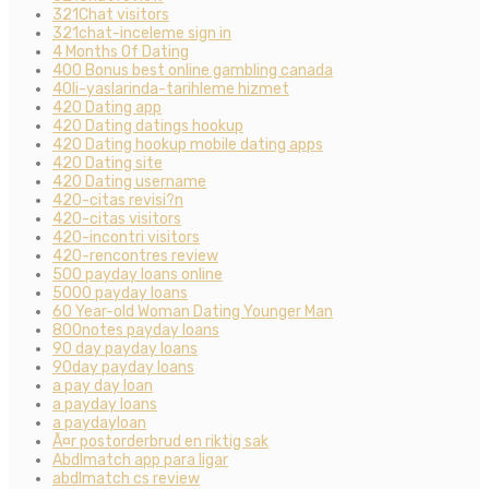
321Chat visitors
321chat-inceleme sign in
4 Months Of Dating
400 Bonus best online gambling canada
40li-yaslarinda-tarihleme hizmet
420 Dating app
420 Dating datings hookup
420 Dating hookup mobile dating apps
420 Dating site
420 Dating username
420-citas revisi?n
420-citas visitors
420-incontri visitors
420-rencontres review
500 payday loans online
5000 payday loans
60 Year-old Woman Dating Younger Man
800notes payday loans
90 day payday loans
90day payday loans
a pay day loan
a payday loans
a paydayloan
Ã¤r postorderbrud en riktig sak
Abdlmatch app para ligar
abdlmatch cs review