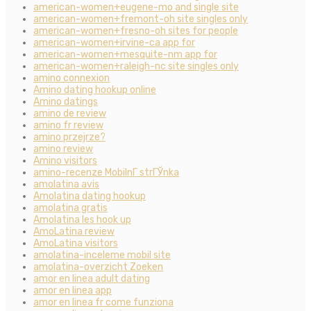
american-women+eugene-mo and single site
american-women+fremont-oh site singles only
american-women+fresno-oh sites for people
american-women+irvine-ca app for
american-women+mesquite-nm app for
american-women+raleigh-nc site singles only
amino connexion
Amino dating hookup online
Amino datings
amino de review
amino fr review
amino przejrze?
amino review
Amino visitors
amino-recenze MobilnГ­ strГЎnka
amolatina avis
Amolatina dating hookup
amolatina gratis
Amolatina les hook up
AmoLatina review
AmoLatina visitors
amolatina-inceleme mobil site
amolatina-overzicht Zoeken
amor en linea adult dating
amor en linea app
amor en linea fr come funziona