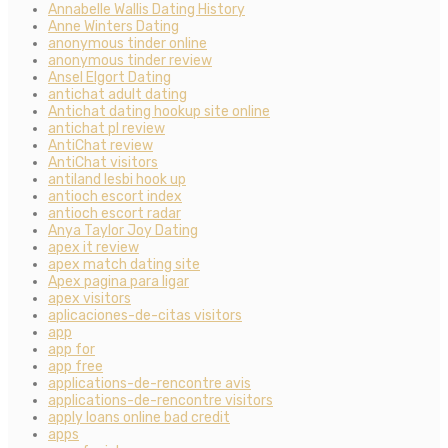
Annabelle Wallis Dating History
Anne Winters Dating
anonymous tinder online
anonymous tinder review
Ansel Elgort Dating
antichat adult dating
Antichat dating hookup site online
antichat pl review
AntiChat review
AntiChat visitors
antiland lesbi hook up
antioch escort index
antioch escort radar
Anya Taylor Joy Dating
apex it review
apex match dating site
Apex pagina para ligar
apex visitors
aplicaciones-de-citas visitors
app
app for
app free
applications-de-rencontre avis
applications-de-rencontre visitors
apply loans online bad credit
apps