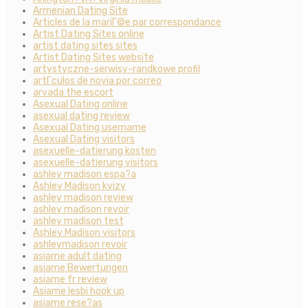
Armenian Dating Site
Articles de la mariГ©e par correspondance
Artist Dating Sites online
artist dating sites sites
Artist Dating Sites website
artystyczne-serwisy-randkowe profil
artГ­culos de novia por correo
arvada the escort
Asexual Dating online
asexual dating review
Asexual Dating username
Asexual Dating visitors
asexuelle-datierung kosten
asexuelle-datierung visitors
ashley madison espa?a
Ashley Madison kvizy
ashley madison review
ashley madison revoir
ashley madison test
Ashley Madison visitors
ashleymadison revoir
asiame adult dating
asiame Bewertungen
asiame fr review
Asiame lesbi hook up
asiame rese?as