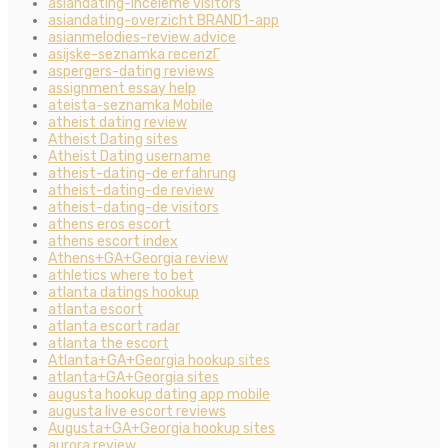
asiandating-inceleme visitors
asiandating-overzicht BRAND1-app
asianmelodies-review advice
asijske-seznamka recenzГ­
aspergers-dating reviews
assignment essay help
ateista-seznamka Mobile
atheist dating review
Atheist Dating sites
Atheist Dating username
atheist-dating-de erfahrung
atheist-dating-de review
atheist-dating-de visitors
athens eros escort
athens escort index
Athens+GA+Georgia review
athletics where to bet
atlanta datings hookup
atlanta escort
atlanta escort radar
atlanta the escort
Atlanta+GA+Georgia hookup sites
atlanta+GA+Georgia sites
augusta hookup dating app mobile
augusta live escort reviews
Augusta+GA+Georgia hookup sites
aurora review