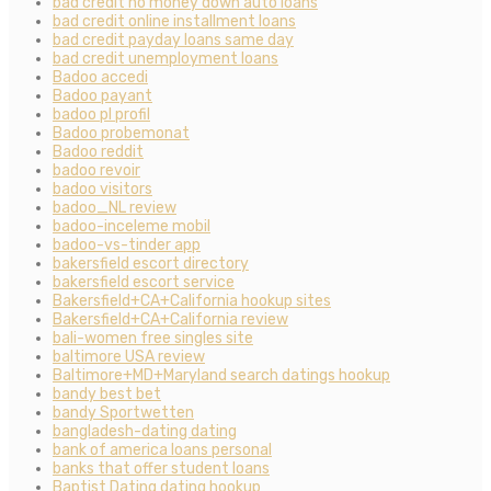
bad credit no money down auto loans
bad credit online installment loans
bad credit payday loans same day
bad credit unemployment loans
Badoo accedi
Badoo payant
badoo pl profil
Badoo probemonat
Badoo reddit
badoo revoir
badoo visitors
badoo_NL review
badoo-inceleme mobil
badoo-vs-tinder app
bakersfield escort directory
bakersfield escort service
Bakersfield+CA+California hookup sites
Bakersfield+CA+California review
bali-women free singles site
baltimore USA review
Baltimore+MD+Maryland search datings hookup
bandy best bet
bandy Sportwetten
bangladesh-dating dating
bank of america loans personal
banks that offer student loans
Baptist Dating dating hookup