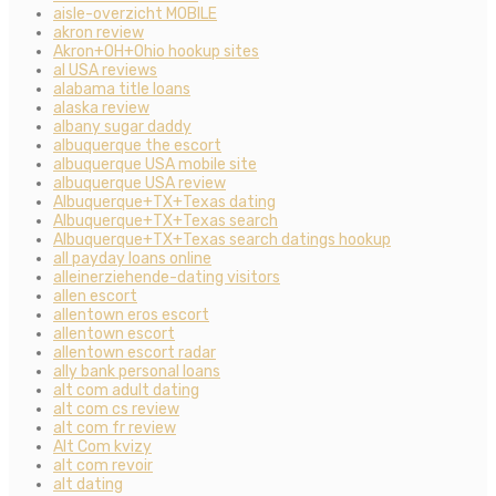
aisle-overzicht MOBILE
akron review
Akron+OH+Ohio hookup sites
al USA reviews
alabama title loans
alaska review
albany sugar daddy
albuquerque the escort
albuquerque USA mobile site
albuquerque USA review
Albuquerque+TX+Texas dating
Albuquerque+TX+Texas search
Albuquerque+TX+Texas search datings hookup
all payday loans online
alleinerziehende-dating visitors
allen escort
allentown eros escort
allentown escort
allentown escort radar
ally bank personal loans
alt com adult dating
alt com cs review
alt com fr review
Alt Com kvizy
alt com revoir
alt dating