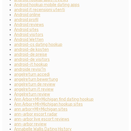
Android hookup mobile dating apps
android it recensioni utenti
Android online
android profil
Android reviews
Android sites
Android visitors
Android Wetten
android-cs dating hookup
android-de kosten
android-de preise
android-de visitors
android-it hookup
androide revisi?n
angelreturn accedi
angelreturn bewertung
angelreturn de review
angelreturn it review
Angelreturn review
Ann Arbor+MI+Michigan find dating hookup
Ann Arbor+MI+Michigan hookup sites
ann arbor+MI+Michigan sites
ann-arbor escort radar
ann-arbor live escort reviews
ann-arbor review
Annabelle Wallis Dating History