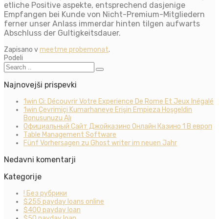
etliche Positive aspekte, entsprechend dasjenige
Empfangen bei Kunde von Nicht-Premium-Mitgliedern
ferner unser Anlass immerdar hinten tilgen aufwarts
Abschluss der Gultigkeitsdauer.
Zapisano v
meetme probemonat
.
Podeli
Najnovejši prispevki
1win Ci: Découvrir Votre Experience De Rome Et Jeux Inégalé
1win Çevrimiçi Kumarhaneye Erişin Empieza Hoşgeldin
Bonusunuzu Alı
Официальный Сайт Джойказино Онлайн Казино 1 В европ
Table Management Software
Fünf Vorhersagen zu Ghost writer im neuen Jahr
Nedavni komentarji
Kategorije
! Без рубрики
$255 payday loans online
$400 payday loan
$50 payday loan