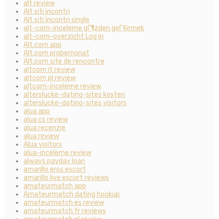
alt review
Alt siti incontri
Alt siti incontri single
alt-com-inceleme gГ¶zden geГ§irmek
alt-com-overzicht Log in
Alt.com app
Alt.com probemonat
Alt.com site de rencontre
altcom it review
altcom pl review
altcom-inceleme review
alterslucke-dating-sites kosten
alterslucke-dating-sites visitors
alua app
alua cs review
alua recenzje
alua review
Alua visitors
alua-inceleme review
always payday loan
amarillo eros escort
amarillo live escort reviews
amateurmatch app
Amateurmatch dating hookup
amateurmatch es review
amateurmatch fr reviews