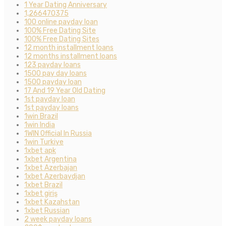
1 Year Dating Anniversary
1,266470375
100 online payday loan
100% Free Dating Site
100% Free Dating Sites
12 month installment loans
12 months installment loans
123 payday loans
1500 pay day loans
1500 payday loan
17 And 19 Year Old Dating
1st payday loan
1st payday loans
1win Brazil
1win India
1WIN Official In Russia
1win Turkiye
1xbet apk
1xbet Argentina
1xbet Azerbajan
1xbet Azerbaydjan
1xbet Brazil
1xbet giriş
1xbet Kazahstan
1xbet Russian
2 week payday loans