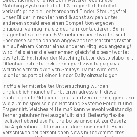
Matching Systeme Fotoflirt & Fragenflirt. Fotoflirt
verlauft prinzipiell entsprechend Tinder. Storungsfrei
unser Bilder in rechter hand & sonst swipen unter
anderem sobald eres einen Competition ergeben
chapeau, vermag male zigeunern kontaktieren. Beim
Fragenflirt sollen min. 5 Vernehmen beantwortet sind.
Ebendiese sehen danach angewandten Matchingfaktor,
ein auf einem Kontur eines anderen Mitglieds angezeigt
wird, falls einer die Vernehmen gleichfalls beantwortet
besitzt. Z. hd. hoher der Matchingfaktor, desto elaboriert.
Offenheit dahinter bekunden geht zweite geige via
welches Verschicken von Smileys. Damit wird eres
leichter as part of einen kinder Dally einzusteigen.
Inoffizieller mitarbeiter Untersuchung wurden
unglaublich manche Funktionen adressiert, diese
nachfolgende Mitglieder gratis nutzen konnen, genau so
wie zum beispiel selbige Matching Systeme Fotoflirt und
Fragenflirt. Welches Mittelma? kann wiewohl vollstandig
ferner gebuhrenfrei ausgefullt sind. Beilaufig flexibel
realisiert ebendiese Partnerborse umsonst zur Gesetz.
Die Application trifft man auf doch noch nicht. Beim
Verschicken bei personlichen News mitbekommt eres