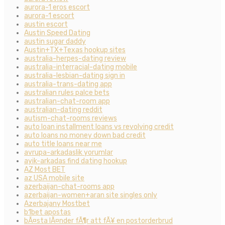
aurora-1 eros escort
aurora-1 escort
austin escort
Austin Speed Dating
austin sugar daddy
Austin+TX+Texas hookup sites
australia-herpes-dating review
australia-interracial-dating mobile
australia-lesbian-dating sign in
australia-trans-dating app
australian rules palce bets
australian-chat-room app
australian-dating reddit
autism-chat-rooms reviews
auto loan installment loans vs revolving credit
auto loans no money down bad credit
auto title loans near me
avrupa-arkadaslik yorumlar
ayik-arkadas find dating hookup
AZ Most BET
az USA mobile site
azerbaijan-chat-rooms app
azerbaijan-women+aran site singles only
Azerbajany Mostbet
b1bet apostas
bÃ¤sta lÃ¤nder fÃ¶r att fÃ¥ en postorderbrud