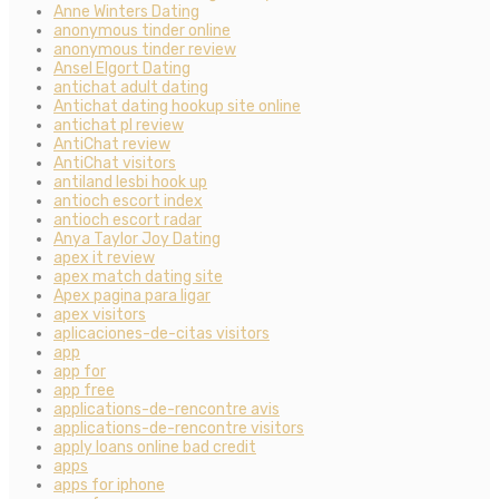
Anne Winters Dating
anonymous tinder online
anonymous tinder review
Ansel Elgort Dating
antichat adult dating
Antichat dating hookup site online
antichat pl review
AntiChat review
AntiChat visitors
antiland lesbi hook up
antioch escort index
antioch escort radar
Anya Taylor Joy Dating
apex it review
apex match dating site
Apex pagina para ligar
apex visitors
aplicaciones-de-citas visitors
app
app for
app free
applications-de-rencontre avis
applications-de-rencontre visitors
apply loans online bad credit
apps
apps for iphone