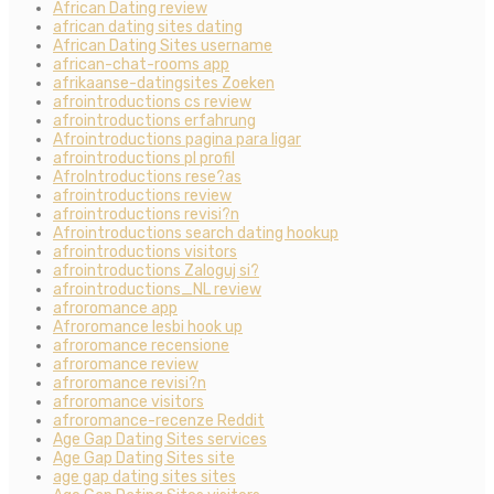
African Dating review
african dating sites dating
African Dating Sites username
african-chat-rooms app
afrikaanse-datingsites Zoeken
afrointroductions cs review
afrointroductions erfahrung
Afrointroductions pagina para ligar
afrointroductions pl profil
AfroIntroductions rese?as
afrointroductions review
afrointroductions revisi?n
Afrointroductions search dating hookup
afrointroductions visitors
afrointroductions Zaloguj si?
afrointroductions_NL review
afroromance app
Afroromance lesbi hook up
afroromance recensione
afroromance review
afroromance revisi?n
afroromance visitors
afroromance-recenze Reddit
Age Gap Dating Sites services
Age Gap Dating Sites site
age gap dating sites sites