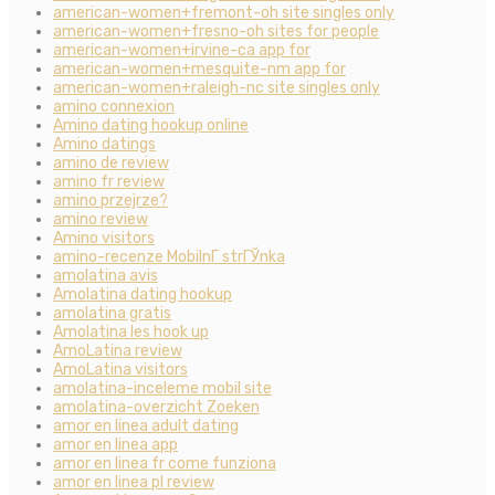
american-women+fremont-oh site singles only
american-women+fresno-oh sites for people
american-women+irvine-ca app for
american-women+mesquite-nm app for
american-women+raleigh-nc site singles only
amino connexion
Amino dating hookup online
Amino datings
amino de review
amino fr review
amino przejrze?
amino review
Amino visitors
amino-recenze MobilnГ­ strГЎnka
amolatina avis
Amolatina dating hookup
amolatina gratis
Amolatina les hook up
AmoLatina review
AmoLatina visitors
amolatina-inceleme mobil site
amolatina-overzicht Zoeken
amor en linea adult dating
amor en linea app
amor en linea fr come funziona
amor en linea pl review