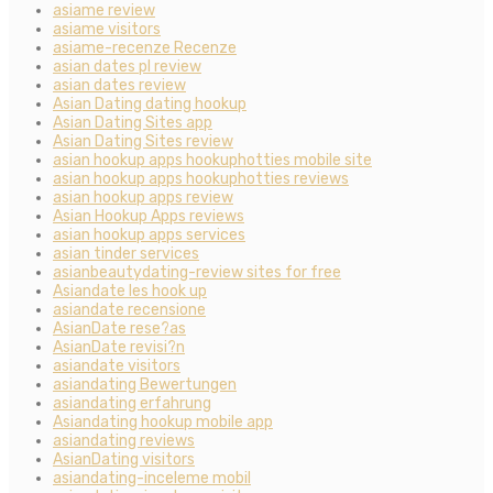
asiame review
asiame visitors
asiame-recenze Recenze
asian dates pl review
asian dates review
Asian Dating dating hookup
Asian Dating Sites app
Asian Dating Sites review
asian hookup apps hookuphotties mobile site
asian hookup apps hookuphotties reviews
asian hookup apps review
Asian Hookup Apps reviews
asian hookup apps services
asian tinder services
asianbeautydating-review sites for free
Asiandate les hook up
asiandate recensione
AsianDate rese?as
AsianDate revisi?n
asiandate visitors
asiandating Bewertungen
asiandating erfahrung
Asiandating hookup mobile app
asiandating reviews
AsianDating visitors
asiandating-inceleme mobil