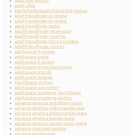
Adult Hub visitors
adult sites
Adultchathookups find dating hookup
adultfriendfinder cs review
adultfriendfinder es review
adultfriendfinder gratis
AdultFriendFinder recensione
AdultFriendFinder rese?as
adultfriendfinder Strona mobilna
AdultFriendFinder visitors
adultspace fr review
adultspace gratis
adultspace it review
adultspace pl kod promocyjny
adultspace pl profil
adultspace reviews
AdultSpace visitors
adultspace was kostet
adultspace-inceleme tanД±Еџma
adultspace-inceleme visitors
advance america installment loans
advance america online payday loan
advance america online payday loans
advance america payday loans
advance america payday loans online
advance cash loan payday
advance payday loan