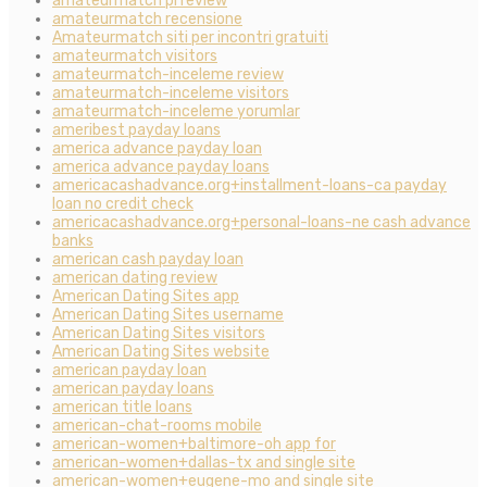
amateurmatch pl review
amateurmatch recensione
Amateurmatch siti per incontri gratuiti
amateurmatch visitors
amateurmatch-inceleme review
amateurmatch-inceleme visitors
amateurmatch-inceleme yorumlar
ameribest payday loans
america advance payday loan
america advance payday loans
americacashadvance.org+installment-loans-ca payday
loan no credit check
americacashadvance.org+personal-loans-ne cash advance
banks
american cash payday loan
american dating review
American Dating Sites app
American Dating Sites username
American Dating Sites visitors
American Dating Sites website
american payday loan
american payday loans
american title loans
american-chat-rooms mobile
american-women+baltimore-oh app for
american-women+dallas-tx and single site
american-women+eugene-mo and single site