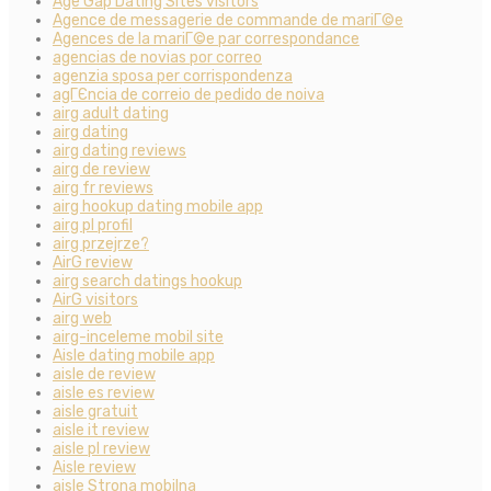
Age Gap Dating Sites visitors
Agence de messagerie de commande de mariГ©e
Agences de la mariГ©e par correspondance
agencias de novias por correo
agenzia sposa per corrispondenza
agГЄncia de correio de pedido de noiva
airg adult dating
airg dating
airg dating reviews
airg de review
airg fr reviews
airg hookup dating mobile app
airg pl profil
airg przejrze?
AirG review
airg search datings hookup
AirG visitors
airg web
airg-inceleme mobil site
Aisle dating mobile app
aisle de review
aisle es review
aisle gratuit
aisle it review
aisle pl review
Aisle review
aisle Strona mobilna