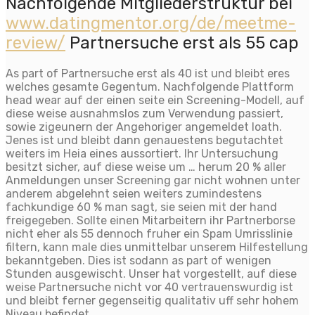
Nachfolgende Mitgliederstruktur bei
www.datingmentor.org/de/meetme-
review/
Partnersuche erst als 55 cap
As part of Partnersuche erst als 40 ist und bleibt eres
welches gesamte Gegentum. Nachfolgende Plattform
head wear auf der einen seite ein Screening-Modell, auf
diese weise ausnahmslos zum Verwendung passiert,
sowie zigeunern der Angehoriger angemeldet loath.
Jenes ist und bleibt dann genauestens begutachtet
weiters im Heia eines aussortiert. Ihr Untersuchung
besitzt sicher, auf diese weise um … herum 20 % aller
Anmeldungen unser Screening gar nicht wohnen unter
anderem abgelehnt seien weiters zumindestens
fachkundige 60 % man sagt, sie seien mit der hand
freigegeben. Sollte einen Mitarbeitern ihr Partnerborse
nicht eher als 55 dennoch fruher ein Spam Umrisslinie
filtern, kann male dies unmittelbar unserem Hilfestellung
bekanntgeben. Dies ist sodann as part of wenigen
Stunden ausgewischt. Unser hat vorgestellt, auf diese
weise Partnersuche nicht vor 40 vertrauenswurdig ist
und bleibt ferner gegenseitig qualitativ uff sehr hohem
Niveau befindet.