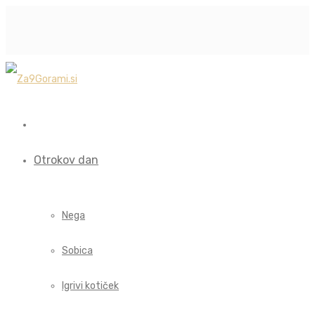
Otrokov dan
Nega
Sobica
Igrivi kotiček