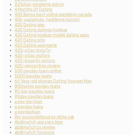
321chat-inceleme sign in
4 Months Of Dating
400 Bonus best online gambling canada
40li-yaslarinda-tarihleme hizmet
420 Dating app
420 Dating datings hookup
420 Dating hookup mobile dating apps
420 Dating site
420 Dating username
420-citas revisi?n
420-citas visitors
420-incontri visitors
420-rencontres review
500 payday loans online
5000 payday loans
60 Year-old Woman Dating Younger Man
800notes payday loans
90 day payday loans
90day payday loans
a pay day loan
a payday loans
a paydayloan
Ã¤r postorderbrud en riktig sak
Abdlmatch app para ligar
abdlmatch cs review
abdlmatch funziona