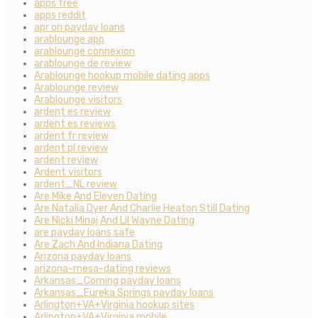
apps free
apps reddit
apr on payday loans
arablounge app
arablounge connexion
arablounge de review
Arablounge hookup mobile dating apps
Arablounge review
Arablounge visitors
ardent es review
ardent es reviews
ardent fr review
ardent pl review
ardent review
Ardent visitors
ardent_NL review
Are Mike And Eleven Dating
Are Natalia Dyer And Charlie Heaton Still Dating
Are Nicki Minaj And Lil Wayne Dating
are payday loans safe
Are Zach And Indiana Dating
Arizona payday loans
arizona-mesa-dating reviews
Arkansas_Corning payday loans
Arkansas_Eureka Springs payday loans
Arlington+VA+Virginia hookup sites
Arlington+VA+Virginia mobile