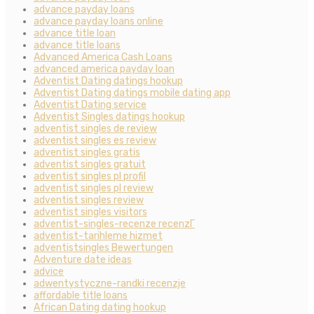
advance payday loans
advance payday loans online
advance title loan
advance title loans
Advanced America Cash Loans
advanced america payday loan
Adventist Dating datings hookup
Adventist Dating datings mobile dating app
Adventist Dating service
Adventist Singles datings hookup
adventist singles de review
adventist singles es review
adventist singles gratis
adventist singles gratuit
adventist singles pl profil
adventist singles pl review
adventist singles review
adventist singles visitors
adventist-singles-recenze recenzГ­
adventist-tarihleme hizmet
adventistsingles Bewertungen
Adventure date ideas
advice
adwentystyczne-randki recenzje
affordable title loans
African Dating dating hookup