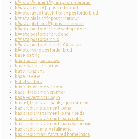
bÃ¤sta lÃ¤nder fÃ¶r en postorderbrud
bÃ¤sta land fÃ¶r postorderbrud
bÃ¤sta landet att hitta en postorderbrud
bÃ¤sta plats fÃ¶r postorderbrud
bÃ¤sta platser fÃ¶r postorderbrud
bÃ¤sta postorder brud webbplatser
bÃ¤sta postorder brudland
bÃ¤sta postorderbrud
bÃ¤sta postorderbrud nÃ¥gonsin
bÃ¤sta rykte postorder brud
babel dating
babel dating cs review
babel dating it review
babel funziona
babel review
Babel visitors
babel-inceleme visitors
babel-inceleme yorumlar
babel-overzicht Log in
bacaklД± posta sipariЕџi gelin siteleri
bad credit installment loans
bad credit installment loans florida
bad credit installment loans online
bad credit installment loans wisconsin
bad credit loans installment
bad credit manufactured home loans