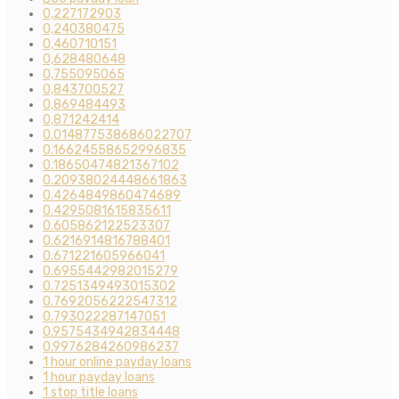
0,227172903
0,240380475
0,460710151
0,628480648
0,755095065
0,843700527
0,869484493
0,871242414
0.014877538686022707
0.16624558652996835
0.18650474821367102
0.20938024448661863
0.4264849860474689
0.4295081615835611
0.605862122523307
0.6216914816788401
0.671221605966041
0.6955442982015279
0.7251349493015302
0.7692056222547312
0.793022287147051
0.9575434942834448
0.9976284260986237
1 hour online payday loans
1 hour payday loans
1 stop title loans