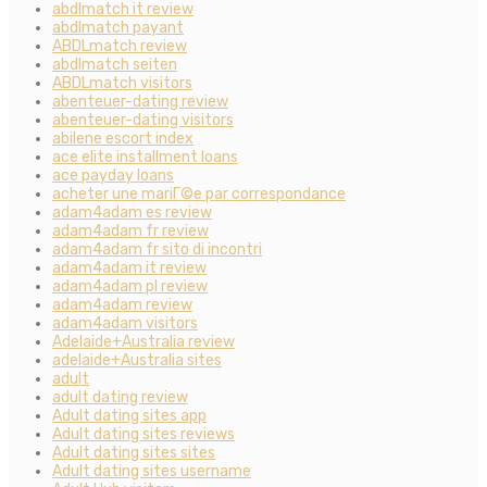
abdlmatch it review
abdlmatch payant
ABDLmatch review
abdlmatch seiten
ABDLmatch visitors
abenteuer-dating review
abenteuer-dating visitors
abilene escort index
ace elite installment loans
ace payday loans
acheter une mariГ©e par correspondance
adam4adam es review
adam4adam fr review
adam4adam fr sito di incontri
adam4adam it review
adam4adam pl review
adam4adam review
adam4adam visitors
Adelaide+Australia review
adelaide+Australia sites
adult
adult dating review
Adult dating sites app
Adult dating sites reviews
Adult dating sites sites
Adult dating sites username