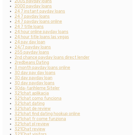
200$ payday loans
2000 payday loans
24 7 instant payday loans
24 7 payday loans
24 7 payday loans online
24 7 title loans
24 hour online payday loans
24 hour title loans las vegas
24 pay day loan
24/7 payday loans
255 payday loans
2nd chance payday loans direct lender
2redbeans Dating
3 month payday loans online
30 day pay day loans
30 day payday loan
30 day payday loans
30da-tarihleme Siteler
321chat aplikacja
321chat como funciona
321chat dating
321chat de review
321chat find dating hookup online
321chat fr come funziona
321chat pl review
321Chat review
321Chat visitors