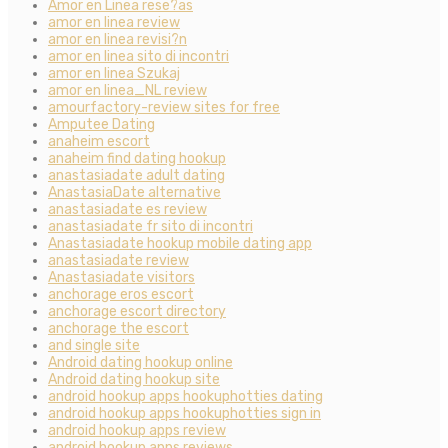
Amor en Linea rese?as
amor en linea review
amor en linea revisi?n
amor en linea sito di incontri
amor en linea Szukaj
amor en linea_NL review
amourfactory-review sites for free
Amputee Dating
anaheim escort
anaheim find dating hookup
anastasiadate adult dating
AnastasiaDate alternative
anastasiadate es review
anastasiadate fr sito di incontri
Anastasiadate hookup mobile dating app
anastasiadate review
Anastasiadate visitors
anchorage eros escort
anchorage escort directory
anchorage the escort
and single site
Android dating hookup online
Android dating hookup site
android hookup apps hookuphotties dating
android hookup apps hookuphotties sign in
android hookup apps review
android hookup apps reviews