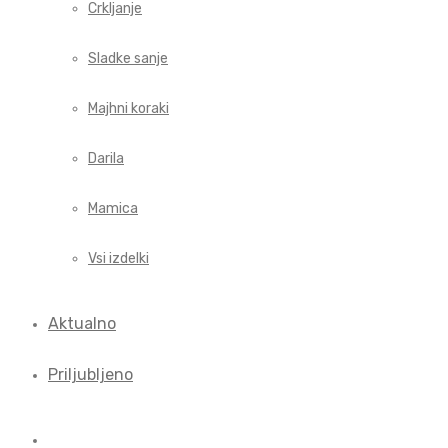
Crkljanje
Sladke sanje
Majhni koraki
Darila
Mamica
Vsi izdelki
Aktualno
Priljubljeno