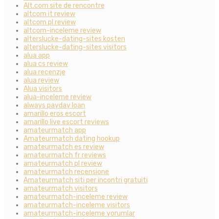
Alt.com site de rencontre
altcom it review
altcom pl review
altcom-inceleme review
alterslucke-dating-sites kosten
alterslucke-dating-sites visitors
alua app
alua cs review
alua recenzje
alua review
Alua visitors
alua-inceleme review
always payday loan
amarillo eros escort
amarillo live escort reviews
amateurmatch app
Amateurmatch dating hookup
amateurmatch es review
amateurmatch fr reviews
amateurmatch pl review
amateurmatch recensione
Amateurmatch siti per incontri gratuiti
amateurmatch visitors
amateurmatch-inceleme review
amateurmatch-inceleme visitors
amateurmatch-inceleme yorumlar