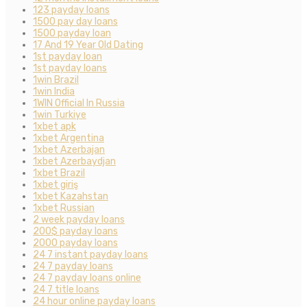
123 payday loans
1500 pay day loans
1500 payday loan
17 And 19 Year Old Dating
1st payday loan
1st payday loans
1win Brazil
1win India
1WIN Official In Russia
1win Turkiye
1xbet apk
1xbet Argentina
1xbet Azerbajan
1xbet Azerbaydjan
1xbet Brazil
1xbet giriş
1xbet Kazahstan
1xbet Russian
2 week payday loans
200$ payday loans
2000 payday loans
24 7 instant payday loans
24 7 payday loans
24 7 payday loans online
24 7 title loans
24 hour online payday loans