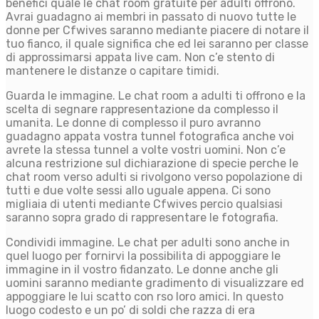
benefici quale le chat room gratuite per adulti offrono.
Avrai guadagno ai membri in passato di nuovo tutte le
donne per Cfwives saranno mediante piacere di notare il
tuo fianco, il quale significa che ed lei saranno per classe
di approssimarsi appata live cam. Non c’e stento di
mantenere le distanze o capitare timidi.
Guarda le immagine. Le chat room a adulti ti offrono e la
scelta di segnare rappresentazione da complesso il
umanita. Le donne di complesso il puro avranno
guadagno appata vostra tunnel fotografica anche voi
avrete la stessa tunnel a volte vostri uomini. Non c’e
alcuna restrizione sul dichiarazione di specie perche le
chat room verso adulti si rivolgono verso popolazione di
tutti e due volte sessi allo uguale appena. Ci sono
migliaia di utenti mediante Cfwives percio qualsiasi
saranno sopra grado di rappresentare le fotografia.
Condividi immagine. Le chat per adulti sono anche in
quel luogo per fornirvi la possibilita di appoggiare le
immagine in il vostro fidanzato. Le donne anche gli
uomini saranno mediante gradimento di visualizzare ed
appoggiare le lui scatto con rso loro amici. In questo
luogo codesto e un po’ di soldi che razza di era