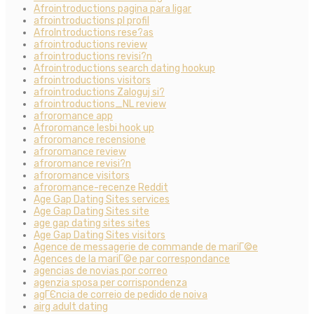
Afrointroductions pagina para ligar
afrointroductions pl profil
AfroIntroductions rese?as
afrointroductions review
afrointroductions revisi?n
Afrointroductions search dating hookup
afrointroductions visitors
afrointroductions Zaloguj si?
afrointroductions_NL review
afroromance app
Afroromance lesbi hook up
afroromance recensione
afroromance review
afroromance revisi?n
afroromance visitors
afroromance-recenze Reddit
Age Gap Dating Sites services
Age Gap Dating Sites site
age gap dating sites sites
Age Gap Dating Sites visitors
Agence de messagerie de commande de mariГ©e
Agences de la mariГ©e par correspondance
agencias de novias por correo
agenzia sposa per corrispondenza
agГЄncia de correio de pedido de noiva
airg adult dating