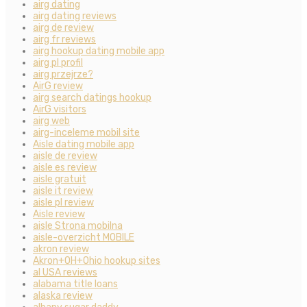
airg dating
airg dating reviews
airg de review
airg fr reviews
airg hookup dating mobile app
airg pl profil
airg przejrze?
AirG review
airg search datings hookup
AirG visitors
airg web
airg-inceleme mobil site
Aisle dating mobile app
aisle de review
aisle es review
aisle gratuit
aisle it review
aisle pl review
Aisle review
aisle Strona mobilna
aisle-overzicht MOBILE
akron review
Akron+OH+Ohio hookup sites
al USA reviews
alabama title loans
alaska review