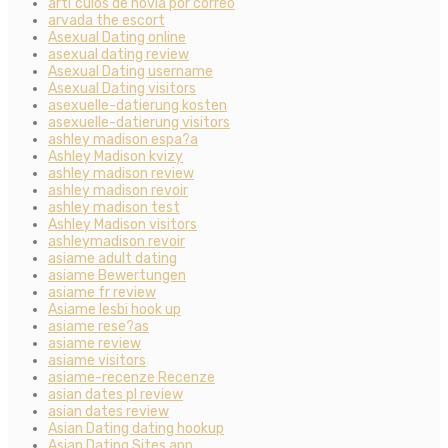
artГ­culos de novia por correo
arvada the escort
Asexual Dating online
asexual dating review
Asexual Dating username
Asexual Dating visitors
asexuelle-datierung kosten
asexuelle-datierung visitors
ashley madison espa?a
Ashley Madison kvizy
ashley madison review
ashley madison revoir
ashley madison test
Ashley Madison visitors
ashleymadison revoir
asiame adult dating
asiame Bewertungen
asiame fr review
Asiame lesbi hook up
asiame rese?as
asiame review
asiame visitors
asiame-recenze Recenze
asian dates pl review
asian dates review
Asian Dating dating hookup
Asian Dating Sites app