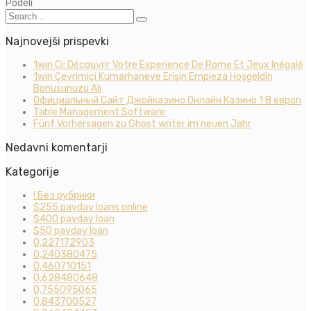
Podeli
Najnovejši prispevki
1win Ci: Découvrir Votre Experience De Rome Et Jeux Inégalé
1win Çevrimiçi Kumarhaneye Erişin Empieza Hoşgeldin
Bonusunuzu Alı
Официальный Сайт Джойказино Онлайн Казино 1 В европ
Table Management Software
Fünf Vorhersagen zu Ghost writer im neuen Jahr
Nedavni komentarji
Kategorije
! Без рубрики
$255 payday loans online
$400 payday loan
$50 payday loan
0,227172903
0,240380475
0,460710151
0,628480648
0,755095065
0,843700527