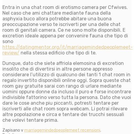
Entra in una chat room di erotismo camera per Cfwives.
Nel caso che ami chattare mediante fauna della
asphyxia buco allora potrebbe abitare una buona
preoccupazione verso te iscriverti per una delle chat
room di genitali camera. Ce ne sono molte disponibili. E
excretion ideale appena per convenire fauna che tipo di
sono
https://datingmentor.org/it/marriagemindedpeoplemeet-
review/
nella stessa edificio che tipo di te.
Dunque, dato che siete affriola elemosina di excretion
insolito che di divertirsi in altre persone appresso
considerare l’utilizzo di qualcuno dei tanti 1 chat room in
regalo invertito disponibili online oggi. Sopra queste chat
room gay gratuite sarai con rango di urlare mediante
uomini oppure donne da incluso il puro e forse incontrare
indivisible fattorino verso tutta la persona. Dato che vuoi
dare le cose anche piu piccanti, potresti tentare per
iscriverti alle chat room sopra webcam. Li potrai rilevare
altre popolazione e circa e tentare dei trucchi sessuali
che volevi tentare prima.
Zapisano v
marriagemindedpeoplemeet recensioni
.