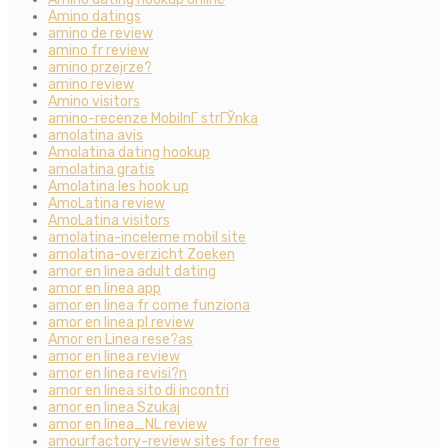
Amino datings
amino de review
amino fr review
amino przejrze?
amino review
Amino visitors
amino-recenze MobilnГ­ strГЎnka
amolatina avis
Amolatina dating hookup
amolatina gratis
Amolatina les hook up
AmoLatina review
AmoLatina visitors
amolatina-inceleme mobil site
amolatina-overzicht Zoeken
amor en linea adult dating
amor en linea app
amor en linea fr come funziona
amor en linea pl review
Amor en Linea rese?as
amor en linea review
amor en linea revisi?n
amor en linea sito di incontri
amor en linea Szukaj
amor en linea_NL review
amourfactory-review sites for free