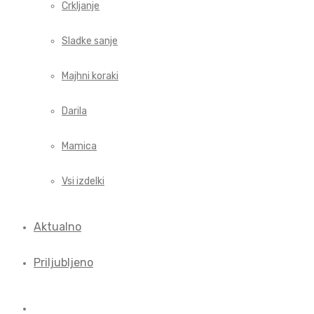
Crkljanje
Sladke sanje
Majhni koraki
Darila
Mamica
Vsi izdelki
Aktualno
Priljubljeno