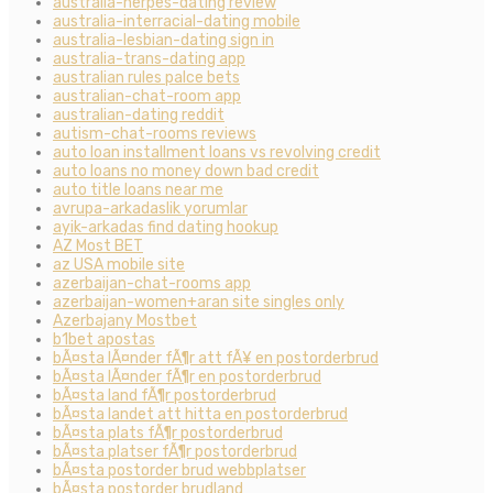
australia-herpes-dating review
australia-interracial-dating mobile
australia-lesbian-dating sign in
australia-trans-dating app
australian rules palce bets
australian-chat-room app
australian-dating reddit
autism-chat-rooms reviews
auto loan installment loans vs revolving credit
auto loans no money down bad credit
auto title loans near me
avrupa-arkadaslik yorumlar
ayik-arkadas find dating hookup
AZ Most BET
az USA mobile site
azerbaijan-chat-rooms app
azerbaijan-women+aran site singles only
Azerbajany Mostbet
b1bet apostas
bÃ¤sta lÃ¤nder fÃ¶r att fÃ¥ en postorderbrud
bÃ¤sta lÃ¤nder fÃ¶r en postorderbrud
bÃ¤sta land fÃ¶r postorderbrud
bÃ¤sta landet att hitta en postorderbrud
bÃ¤sta plats fÃ¶r postorderbrud
bÃ¤sta platser fÃ¶r postorderbrud
bÃ¤sta postorder brud webbplatser
bÃ¤sta postorder brudland