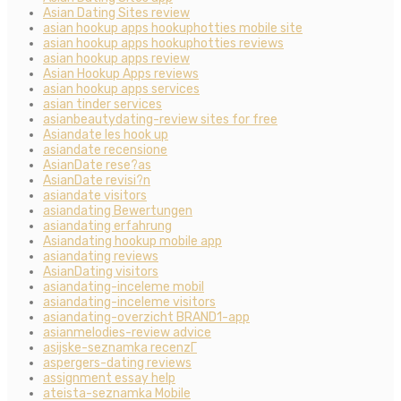
Asian Dating Sites review
asian hookup apps hookuphotties mobile site
asian hookup apps hookuphotties reviews
asian hookup apps review
Asian Hookup Apps reviews
asian hookup apps services
asian tinder services
asianbeautydating-review sites for free
Asiandate les hook up
asiandate recensione
AsianDate rese?as
AsianDate revisi?n
asiandate visitors
asiandating Bewertungen
asiandating erfahrung
Asiandating hookup mobile app
asiandating reviews
AsianDating visitors
asiandating-inceleme mobil
asiandating-inceleme visitors
asiandating-overzicht BRAND1-app
asianmelodies-review advice
asijske-seznamka recenzГ­
aspergers-dating reviews
assignment essay help
ateista-seznamka Mobile