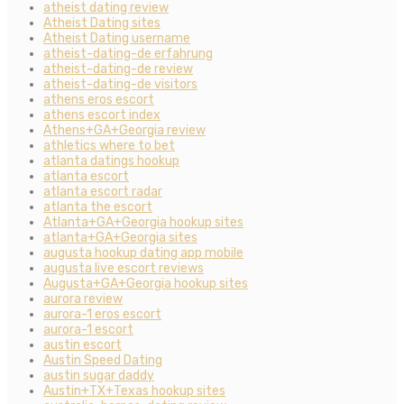
atheist dating review
Atheist Dating sites
Atheist Dating username
atheist-dating-de erfahrung
atheist-dating-de review
atheist-dating-de visitors
athens eros escort
athens escort index
Athens+GA+Georgia review
athletics where to bet
atlanta datings hookup
atlanta escort
atlanta escort radar
atlanta the escort
Atlanta+GA+Georgia hookup sites
atlanta+GA+Georgia sites
augusta hookup dating app mobile
augusta live escort reviews
Augusta+GA+Georgia hookup sites
aurora review
aurora-1 eros escort
aurora-1 escort
austin escort
Austin Speed Dating
austin sugar daddy
Austin+TX+Texas hookup sites