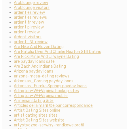
Arablounge review
Arablounge visitors
ardent es review
ardent es reviews
ardent fr review
ardent pl review
ardent review
Ardent visitors
ardent_NL review
Are Mike And Eleven Dating
Are Natalia Dyer And Charlie Heaton Still Dating
Are Nicki Minaj And Lil Wayne Dating
are payday loans safe
Are Zach And Indiana Dating
Arizona payday loans
arizona-mesa-dating reviews
Arkansas_Corning payday loans
Arkansas_Eureka Springs payday loans
Arlington+VA+Virginia hookup sites
Arlington+VA+Virginia mobile
Armenian Dating Site
Articles de la mariГ©e par correspondance
Artist Dating Sites online
artist dating sites sites
Artist Dating Sites website
artystyczne-serwisy-randkowe profil