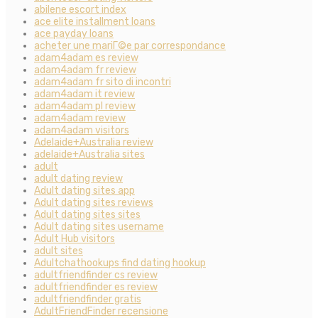
abilene escort index
ace elite installment loans
ace payday loans
acheter une mariГ©e par correspondance
adam4adam es review
adam4adam fr review
adam4adam fr sito di incontri
adam4adam it review
adam4adam pl review
adam4adam review
adam4adam visitors
Adelaide+Australia review
adelaide+Australia sites
adult
adult dating review
Adult dating sites app
Adult dating sites reviews
Adult dating sites sites
Adult dating sites username
Adult Hub visitors
adult sites
Adultchathookups find dating hookup
adultfriendfinder cs review
adultfriendfinder es review
adultfriendfinder gratis
AdultFriendFinder recensione