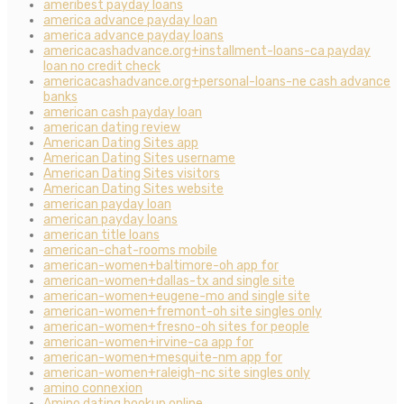
ameribest payday loans
america advance payday loan
america advance payday loans
americacashadvance.org+installment-loans-ca payday
loan no credit check
americacashadvance.org+personal-loans-ne cash advance
banks
american cash payday loan
american dating review
American Dating Sites app
American Dating Sites username
American Dating Sites visitors
American Dating Sites website
american payday loan
american payday loans
american title loans
american-chat-rooms mobile
american-women+baltimore-oh app for
american-women+dallas-tx and single site
american-women+eugene-mo and single site
american-women+fremont-oh site singles only
american-women+fresno-oh sites for people
american-women+irvine-ca app for
american-women+mesquite-nm app for
american-women+raleigh-nc site singles only
amino connexion
Amino dating hookup online