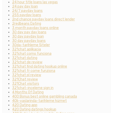
24 hour title loans las vegas
24 pay day loan
24/7 payday loans
255 payday loans
2nd chance payday loans direct lender
2redbeans Dating
3 month payday loans online
30 day pay day loans
30 day payday loan
30 day payday loans
30da-tarihleme Siteler
321chat aplikacja
321chat como funciona
321chat dating
321chat de review
321chat find dating hookup online
321chat fr come funziona
321chat pl review
321Chat review
321Chat visitors
321chat-inceleme sign in
4 Months Of Dating
400 Bonus best online gambling canada
40li-yaslarinda-tarihleme hizmet
420 Dating app
420 Dating datings hookup