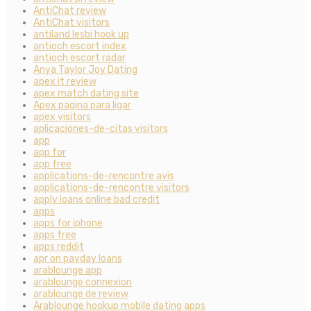
AntiChat review
AntiChat visitors
antiland lesbi hook up
antioch escort index
antioch escort radar
Anya Taylor Joy Dating
apex it review
apex match dating site
Apex pagina para ligar
apex visitors
aplicaciones-de-citas visitors
app
app for
app free
applications-de-rencontre avis
applications-de-rencontre visitors
apply loans online bad credit
apps
apps for iphone
apps free
apps reddit
apr on payday loans
arablounge app
arablounge connexion
arablounge de review
Arablounge hookup mobile dating apps