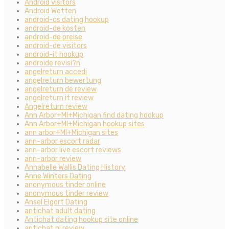
Android visitors
Android Wetten
android-cs dating hookup
android-de kosten
android-de preise
android-de visitors
android-it hookup
androide revisi?n
angelreturn accedi
angelreturn bewertung
angelreturn de review
angelreturn it review
Angelreturn review
Ann Arbor+MI+Michigan find dating hookup
Ann Arbor+MI+Michigan hookup sites
ann arbor+MI+Michigan sites
ann-arbor escort radar
ann-arbor live escort reviews
ann-arbor review
Annabelle Wallis Dating History
Anne Winters Dating
anonymous tinder online
anonymous tinder review
Ansel Elgort Dating
antichat adult dating
Antichat dating hookup site online
antichat pl review