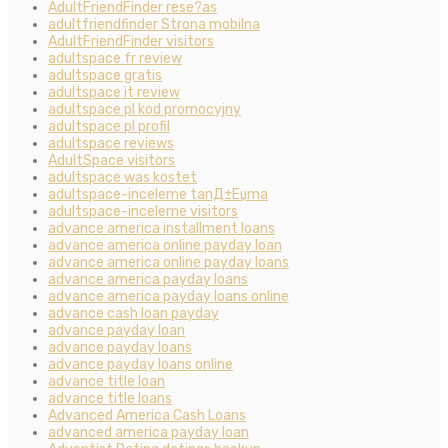
AdultFriendFinder rese?as
adultfriendfinder Strona mobilna
AdultFriendFinder visitors
adultspace fr review
adultspace gratis
adultspace it review
adultspace pl kod promocyjny
adultspace pl profil
adultspace reviews
AdultSpace visitors
adultspace was kostet
adultspace-inceleme tanД±Еџma
adultspace-inceleme visitors
advance america installment loans
advance america online payday loan
advance america online payday loans
advance america payday loans
advance america payday loans online
advance cash loan payday
advance payday loan
advance payday loans
advance payday loans online
advance title loan
advance title loans
Advanced America Cash Loans
advanced america payday loan