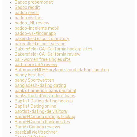
Badoo probemonat
Badoo reddit
badoo revoir
badoo visitors
badoo_NL review
badoo-inceleme mobil
badoo-vs-tinder app
bakersfield escort directory
bakersfield escort service
Bakersfield+CA+California hookup sites
Bakersfield+CA+California review
bali-women free singles site
baltimore USA review
Baltimore+MD+Maryland search datings hookup
bandy best bet
bandy Sportwetten
bangladesh-dating dating
bank of america loans personal
banks that offer student loans
Baptist Dating dating hookup
Baptist Dating online
baptist-dating-de visitors
Barrie+Canada datings hookup
Barrie+Canada hookup sites
Barrie+Canada reviews
baseball Wettrechner