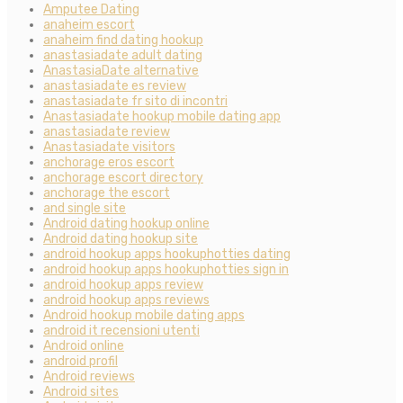
Amputee Dating
anaheim escort
anaheim find dating hookup
anastasiadate adult dating
AnastasiaDate alternative
anastasiadate es review
anastasiadate fr sito di incontri
Anastasiadate hookup mobile dating app
anastasiadate review
Anastasiadate visitors
anchorage eros escort
anchorage escort directory
anchorage the escort
and single site
Android dating hookup online
Android dating hookup site
android hookup apps hookuphotties dating
android hookup apps hookuphotties sign in
android hookup apps review
android hookup apps reviews
Android hookup mobile dating apps
android it recensioni utenti
Android online
android profil
Android reviews
Android sites