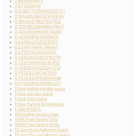
0,869484493
0,871242414
0.014877538686022707
0.16624558652996835
0.18650474821367102
0.20938024448661863
0.4264849860474689
0.4295081615835611
0.605862122523307
0.6216914816788401
0.671221605966041
0.6955442982015279
0.7251349493015302
0.7692056222547312
0.793022287147051
0.9575434942834448
0.9976284260986237
1 hour online payday loans
1 hour payday loans
1 stop title loans
1 Year Dating Anniversary
1,266470375
100 online payday loan
100% Free Dating Site
100% Free Dating Sites
12 month installment loans
12 months installment loans