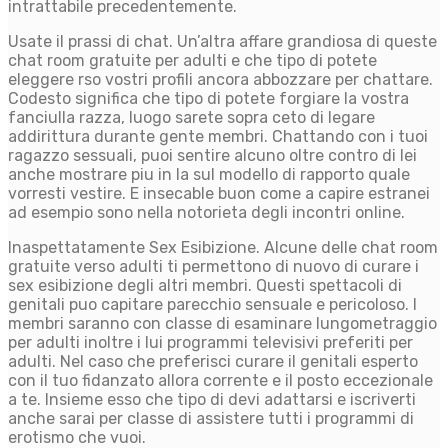
intrattabile precedentemente.
Usate il prassi di chat. Un’altra affare grandiosa di queste
chat room gratuite per adulti e che tipo di potete
eleggere rso vostri profili ancora abbozzare per chattare.
Codesto significa che tipo di potete forgiare la vostra
fanciulla razza, luogo sarete sopra ceto di legare
addirittura durante gente membri. Chattando con i tuoi
ragazzo sessuali, puoi sentire alcuno oltre contro di lei
anche mostrare piu in la sul modello di rapporto quale
vorresti vestire. E insecable buon come a capire estranei
ad esempio sono nella notorieta degli incontri online.
Inaspettatamente Sex Esibizione. Alcune delle chat room
gratuite verso adulti ti permettono di nuovo di curare i
sex esibizione degli altri membri. Questi spettacoli di
genitali puo capitare parecchio sensuale e pericoloso. I
membri saranno con classe di esaminare lungometraggio
per adulti inoltre i lui programmi televisivi preferiti per
adulti. Nel caso che preferisci curare il genitali esperto
con il tuo fidanzato allora corrente e il posto eccezionale
a te. Insieme esso che tipo di devi adattarsi e iscriverti
anche sarai per classe di assistere tutti i programmi di
erotismo che vuoi.