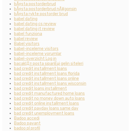
bÃ¤sta postorderbrud
bÃ¤sta postorderbrud nÃ¥gonsin
bÃ¤sta rykte postorder brud
babel dating
babel dating cs review
babel dating it review
babel funziona
babel review
Babel visitors
babel-inceleme visitors
babel-inceleme yorumlar
babel-overzicht Log in
bacaklД± posta sipariЕџi gelin siteleri
bad credit installment loans
bad credit installment loans florida
bad credit installment loans online
bad credit installment loans wisconsin
bad credit loans installment
bad credit manufactured home loans
bad credit no money down auto loans
bad credit online installment loans
bad credit payday loans same day
bad credit unemployment loans
Badoo accedi
Badoo payant
badoo pl profil