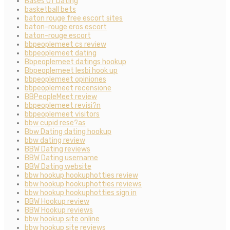
Bases Of Dating
basketball bets
baton rouge free escort sites
baton-rouge eros escort
baton-rouge escort
bbpeoplemeet cs review
bbpeoplemeet dating
Bbpeoplemeet datings hookup
Bbpeoplemeet lesbi hook up
bbpeoplemeet opiniones
bbpeoplemeet recensione
BBPeopleMeet review
bbpeoplemeet revisi?n
bbpeoplemeet visitors
bbw cupid rese?as
Bbw Dating dating hookup
bbw dating review
BBW Dating reviews
BBW Dating username
BBW Dating website
bbw hookup hookuphotties review
bbw hookup hookuphotties reviews
bbw hookup hookuphotties sign in
BBW Hookup review
BBW Hookup reviews
bbw hookup site online
bbw hookup site reviews