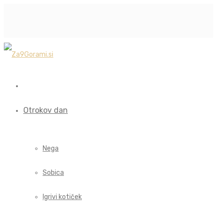
Otrokov dan
Nega
Sobica
Igrivi kotiček