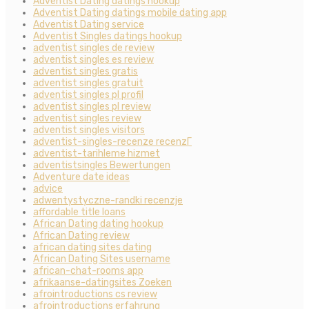
Adventist Dating datings hookup
Adventist Dating datings mobile dating app
Adventist Dating service
Adventist Singles datings hookup
adventist singles de review
adventist singles es review
adventist singles gratis
adventist singles gratuit
adventist singles pl profil
adventist singles pl review
adventist singles review
adventist singles visitors
adventist-singles-recenze recenzГ­
adventist-tarihleme hizmet
adventistsingles Bewertungen
Adventure date ideas
advice
adwentystyczne-randki recenzje
affordable title loans
African Dating dating hookup
African Dating review
african dating sites dating
African Dating Sites username
african-chat-rooms app
afrikaanse-datingsites Zoeken
afrointroductions cs review
afrointroductions erfahrung