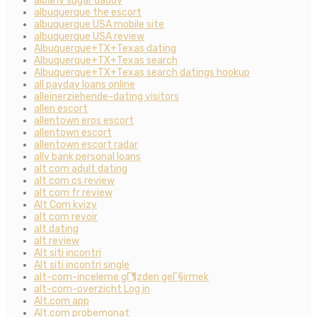
albany sugar daddy
albuquerque the escort
albuquerque USA mobile site
albuquerque USA review
Albuquerque+TX+Texas dating
Albuquerque+TX+Texas search
Albuquerque+TX+Texas search datings hookup
all payday loans online
alleinerziehende-dating visitors
allen escort
allentown eros escort
allentown escort
allentown escort radar
ally bank personal loans
alt com adult dating
alt com cs review
alt com fr review
Alt Com kvizy
alt com revoir
alt dating
alt review
Alt siti incontri
Alt siti incontri single
alt-com-inceleme gГ¶zden geГ§irmek
alt-com-overzicht Log in
Alt.com app
Alt.com probemonat