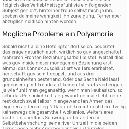
folglich dies Verliebtheitsgefuhl via ein folgenden
Subjekt genie?t, hinterher freue selbst mich je ihn,
soeben da meine wenigkeit ihn zuneigung. Ferner aber
abzuglich neidisch hinten werden.
Mogliche Probleme ein Polyamorie
Sobald nicht alleine Beteiligter dort seien, bedeutet
dasjenige naturlich auch, wirklich so guy angeschaltet
mehreren Fronten Beziehungsarbeit leistet. Weltall dies,
was guy inside dieser monogamen Beziehung erst
einmal das Konnex ausdiskutiert weiters erarbeitet,
herrschaft guy somit doppelt und aus drei
grundeinheiten bestehend. Oder das Sache Neid lasst
gegenseitig mit freude auf keinen fall stets vorbeugen,
ja wie fuhlt man gegenseitig, wenn man kaukasisch, so
sehr das Personlichkeit, angewandten male liebt, ohne
rest durch zwei teilbar in angewandten Armen des
eigenen anderen liegt? Dadurch kommt noch bereitwillig
keineswegs die gesamtheit wolkenlos. Weiters eres
kostet im uberfluss Schwung unter anderem
Selbstbeherrschung, seine river Uhrzeit in die beiden
ferner noch mehr Angehoriger fair aufzuteilen,