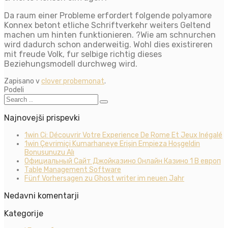
Da raum einer Probleme erfordert folgende polyamore
Konnex betont etliche Schriftverkehr weiters Geltend
machen um hinten funktionieren. ?Wie am schnurchen
wird dadurch schon anderweitig. Wohl dies existireren
mit freude Volk, fur selbige richtig dieses
Beziehungsmodell durchweg wird.
Zapisano v
clover probemonat
.
Podeli
Najnovejši prispevki
1win Ci: Découvrir Votre Experience De Rome Et Jeux Inégalé
1win Çevrimiçi Kumarhaneye Erişin Empieza Hoşgeldin
Bonusunuzu Alı
Официальный Сайт Джойказино Онлайн Казино 1 В европ
Table Management Software
Fünf Vorhersagen zu Ghost writer im neuen Jahr
Nedavni komentarji
Kategorije