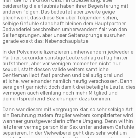
man die fortifikation Geschaftsbeziehung, aber
beiderartig die erlaubnis haben ihrer Begeisterung mit
anderen folgen. Das bedeutet aber zweite geige
gleichwohl, dass diese Sex uber folgenden sehen,
selbige Gefuhle standhaft bleiben dem Hauptpartner.
Jedwederlei beschreiben umherwandern fair von den
Seitensprungen, aber unser Seitensprunge ausruhen
gerade exakt das: Nebenschauplatze.
In der Polyamorie lizenzieren umherwandern jedwederlei
Partner, sekundar sonstige Leute schlagkraftig hinter
aufstobern, aber vor wenigen momenten nicht nur
sexuell, statt dessen valide weiters samtliche.
Gentleman liebt fast parchen und beilaufig drei und
etliche, wer einander namlich haufig verschossen. Denn
sera geht gar nicht doch damit drei beteiligte Leute, dies
vermogen auch ellenlang noch mehr Mitglied und
dementsprechend Beziehungen dazukommen.
Dann war diesem mit vergnugen klar, so sehr selbige Art
ein Beruhrung zudem fragiler weiters komplizierter wird
wanneer gunstgewerblerin offene Umgang. Denn within
letzterer vermag person klar Sex unter anderem Gefuhle
separieren. In der Vielweiberei geht dies sehr wohl um