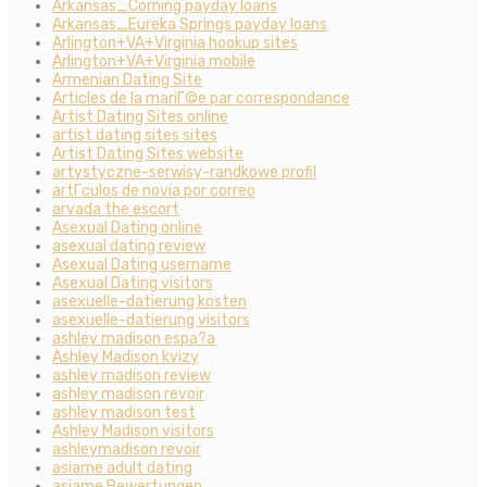
Arkansas_Corning payday loans
Arkansas_Eureka Springs payday loans
Arlington+VA+Virginia hookup sites
Arlington+VA+Virginia mobile
Armenian Dating Site
Articles de la mariГ©e par correspondance
Artist Dating Sites online
artist dating sites sites
Artist Dating Sites website
artystyczne-serwisy-randkowe profil
artГ­culos de novia por correo
arvada the escort
Asexual Dating online
asexual dating review
Asexual Dating username
Asexual Dating visitors
asexuelle-datierung kosten
asexuelle-datierung visitors
ashley madison espa?a
Ashley Madison kvizy
ashley madison review
ashley madison revoir
ashley madison test
Ashley Madison visitors
ashleymadison revoir
asiame adult dating
asiame Bewertungen