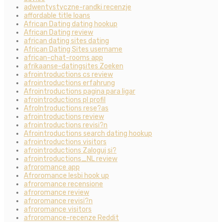
adwentystyczne-randki recenzje
affordable title loans
African Dating dating hookup
African Dating review
african dating sites dating
African Dating Sites username
african-chat-rooms app
afrikaanse-datingsites Zoeken
afrointroductions cs review
afrointroductions erfahrung
Afrointroductions pagina para ligar
afrointroductions pl profil
AfroIntroductions rese?as
afrointroductions review
afrointroductions revisi?n
Afrointroductions search dating hookup
afrointroductions visitors
afrointroductions Zaloguj si?
afrointroductions_NL review
afroromance app
Afroromance lesbi hook up
afroromance recensione
afroromance review
afroromance revisi?n
afroromance visitors
afroromance-recenze Reddit