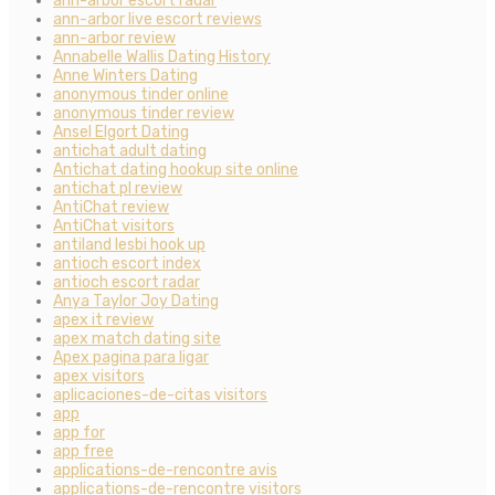
ann-arbor escort radar
ann-arbor live escort reviews
ann-arbor review
Annabelle Wallis Dating History
Anne Winters Dating
anonymous tinder online
anonymous tinder review
Ansel Elgort Dating
antichat adult dating
Antichat dating hookup site online
antichat pl review
AntiChat review
AntiChat visitors
antiland lesbi hook up
antioch escort index
antioch escort radar
Anya Taylor Joy Dating
apex it review
apex match dating site
Apex pagina para ligar
apex visitors
aplicaciones-de-citas visitors
app
app for
app free
applications-de-rencontre avis
applications-de-rencontre visitors