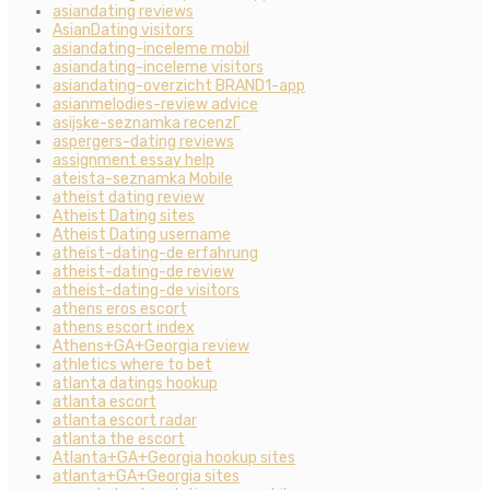
asiandating reviews
AsianDating visitors
asiandating-inceleme mobil
asiandating-inceleme visitors
asiandating-overzicht BRAND1-app
asianmelodies-review advice
asijske-seznamka recenzГ­
aspergers-dating reviews
assignment essay help
ateista-seznamka Mobile
atheist dating review
Atheist Dating sites
Atheist Dating username
atheist-dating-de erfahrung
atheist-dating-de review
atheist-dating-de visitors
athens eros escort
athens escort index
Athens+GA+Georgia review
athletics where to bet
atlanta datings hookup
atlanta escort
atlanta escort radar
atlanta the escort
Atlanta+GA+Georgia hookup sites
atlanta+GA+Georgia sites