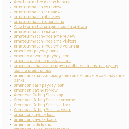
Amateurmatch dating hookup
amateurmatch es review
amateurmatch fr reviews
amateurmatch pl review
amateurmatch recensione
Amateurmatch siti per incontri gratuiti
amateurmatch visitors
amateurmatch-inceleme review
amateurmatch-inceleme visitors
amateurmatch-inceleme yorumlar
ameribest payday loans
america advance payday loan
america advance payday loans
americacashadvance.org+installment-loans-ca payday
loan no credit check
americacashadvance.org+personal-loans-ne cash advance
banks
american cash payday loan
american dating review
American Dating Sites app
American Dating Sites username
American Dating Sites visitors
American Dating Sites website
american payday loan
american payday loans
american title loans