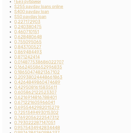
! Без рубрики
$255 payday loans online
$400 payday loan
$50 payday loan
0,227172903
0,240380475
0,460710151
0,628480648
0,755095065
0,843700527
0,869484493
0,871242414
0.014877538686022707
0.16624558652996835
0.18650474821367102
0.20938024448661863
0.4264849860474689
0.4295081615835611
0.605862122523307
0.6216914816788401
0.671221605966041
0.6955442982015279
0.7251349493015302
0.7692056222547312
0.793022287147051
0.9575434942834448
0.9976284260986237