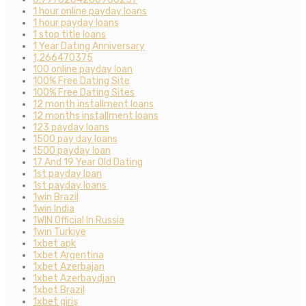
1 hour online payday loans
1 hour payday loans
1 stop title loans
1 Year Dating Anniversary
1,266470375
100 online payday loan
100% Free Dating Site
100% Free Dating Sites
12 month installment loans
12 months installment loans
123 payday loans
1500 pay day loans
1500 payday loan
17 And 19 Year Old Dating
1st payday loan
1st payday loans
1win Brazil
1win India
1WIN Official In Russia
1win Turkiye
1xbet apk
1xbet Argentina
1xbet Azerbajan
1xbet Azerbaydjan
1xbet Brazil
1xbet giriş