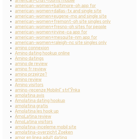
american-chat-rooms mobile
american-women+baltimore-oh app for
american-women+dallas-tx and single site
american-women+eugene-mo and single site
american-women+fremont-oh site singles only
american-women+fresno-oh sites for people
american-women+irvine-ca app for
american-women+mesquite-nm app for
american-women+raleigh-nc site singles only
amino connexion
Amino dating hookup online
Amino datings
amino de review
amino fr review
amino przejrze?
amino review
Amino visitors
amino-recenze MobilnГ­ strГЎnka
amolatina avis
Amolatina dating hookup
amolatina gratis
Amolatina les hook up
AmoLatina review
AmoLatina visitors
amolatina-inceleme mobil site
amolatina-overzicht Zoeken
amor en linea adult dating