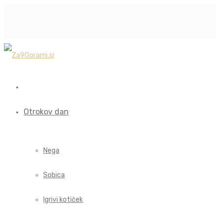
Otrokov dan
Nega
Sobica
Igrivi kotiček