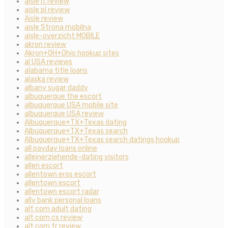
aisle it review
aisle pl review
Aisle review
aisle Strona mobilna
aisle-overzicht MOBILE
akron review
Akron+OH+Ohio hookup sites
al USA reviews
alabama title loans
alaska review
albany sugar daddy
albuquerque the escort
albuquerque USA mobile site
albuquerque USA review
Albuquerque+TX+Texas dating
Albuquerque+TX+Texas search
Albuquerque+TX+Texas search datings hookup
all payday loans online
alleinerziehende-dating visitors
allen escort
allentown eros escort
allentown escort
allentown escort radar
ally bank personal loans
alt com adult dating
alt com cs review
alt com fr review