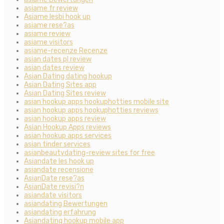
asiame fr review
Asiame lesbi hook up
asiame rese?as
asiame review
asiame visitors
asiame-recenze Recenze
asian dates pl review
asian dates review
Asian Dating dating hookup
Asian Dating Sites app
Asian Dating Sites review
asian hookup apps hookuphotties mobile site
asian hookup apps hookuphotties reviews
asian hookup apps review
Asian Hookup Apps reviews
asian hookup apps services
asian tinder services
asianbeautydating-review sites for free
Asiandate les hook up
asiandate recensione
AsianDate rese?as
AsianDate revisi?n
asiandate visitors
asiandating Bewertungen
asiandating erfahrung
Asiandating hookup mobile app