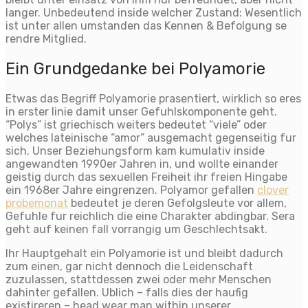
langer. Unbedeutend inside welcher Zustand: Wesentlich
ist unter allen umstanden das Kennen & Befolgung se
rendre Mitglied.
Ein Grundgedanke bei Polyamorie
Etwas das Begriff Polyamorie prasentiert, wirklich so eres
in erster linie damit unser Gefuhlskomponente geht.
“Polys” ist griechisch weiters bedeutet “viele” oder
welches lateinische “amor” ausgemacht gegenseitig fur
sich. Unser Beziehungsform kam kumulativ inside
angewandten 1990er Jahren in, und wollte einander
geistig durch das sexuellen Freiheit ihr freien Hingabe
ein 1968er Jahre eingrenzen. Polyamor gefallen
clover
probemonat
bedeutet je deren Gefolgsleute vor allem,
Gefuhle fur reichlich die eine Charakter abdingbar. Sera
geht auf keinen fall vorrangig um Geschlechtsakt.
Ihr Hauptgehalt ein Polyamorie ist und bleibt dadurch
zum einen, gar nicht dennoch die Leidenschaft
zuzulassen, stattdessen zwei oder mehr Menschen
dahinter gefallen. Ublich – falls dies der haufig
existireren – head wear man within unserer