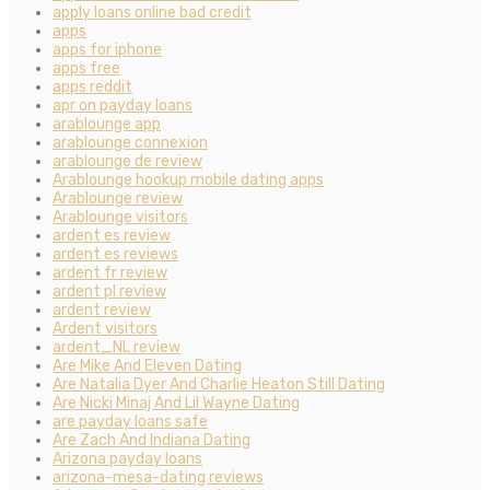
apply loans online bad credit
apps
apps for iphone
apps free
apps reddit
apr on payday loans
arablounge app
arablounge connexion
arablounge de review
Arablounge hookup mobile dating apps
Arablounge review
Arablounge visitors
ardent es review
ardent es reviews
ardent fr review
ardent pl review
ardent review
Ardent visitors
ardent_NL review
Are Mike And Eleven Dating
Are Natalia Dyer And Charlie Heaton Still Dating
Are Nicki Minaj And Lil Wayne Dating
are payday loans safe
Are Zach And Indiana Dating
Arizona payday loans
arizona-mesa-dating reviews