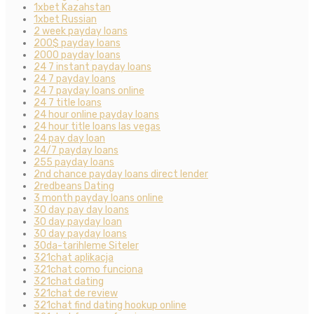
1xbet Kazahstan
1xbet Russian
2 week payday loans
200$ payday loans
2000 payday loans
24 7 instant payday loans
24 7 payday loans
24 7 payday loans online
24 7 title loans
24 hour online payday loans
24 hour title loans las vegas
24 pay day loan
24/7 payday loans
255 payday loans
2nd chance payday loans direct lender
2redbeans Dating
3 month payday loans online
30 day pay day loans
30 day payday loan
30 day payday loans
30da-tarihleme Siteler
321chat aplikacja
321chat como funciona
321chat dating
321chat de review
321chat find dating hookup online