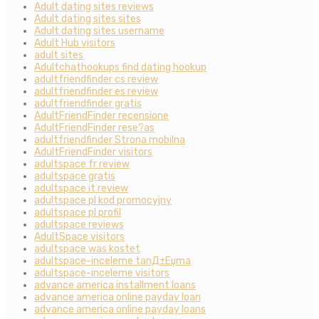
Adult dating sites reviews
Adult dating sites sites
Adult dating sites username
Adult Hub visitors
adult sites
Adultchathookups find dating hookup
adultfriendfinder cs review
adultfriendfinder es review
adultfriendfinder gratis
AdultFriendFinder recensione
AdultFriendFinder rese?as
adultfriendfinder Strona mobilna
AdultFriendFinder visitors
adultspace fr review
adultspace gratis
adultspace it review
adultspace pl kod promocyjny
adultspace pl profil
adultspace reviews
AdultSpace visitors
adultspace was kostet
adultspace-inceleme tanД±Еџma
adultspace-inceleme visitors
advance america installment loans
advance america online payday loan
advance america online payday loans