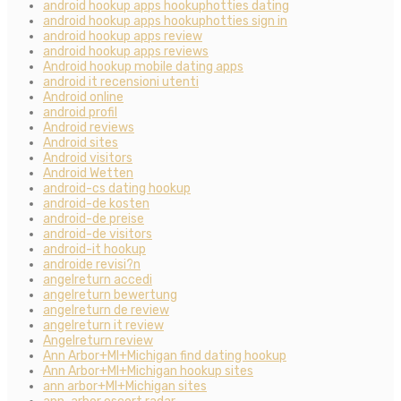
android hookup apps hookuphotties dating
android hookup apps hookuphotties sign in
android hookup apps review
android hookup apps reviews
Android hookup mobile dating apps
android it recensioni utenti
Android online
android profil
Android reviews
Android sites
Android visitors
Android Wetten
android-cs dating hookup
android-de kosten
android-de preise
android-de visitors
android-it hookup
androide revisi?n
angelreturn accedi
angelreturn bewertung
angelreturn de review
angelreturn it review
Angelreturn review
Ann Arbor+MI+Michigan find dating hookup
Ann Arbor+MI+Michigan hookup sites
ann arbor+MI+Michigan sites