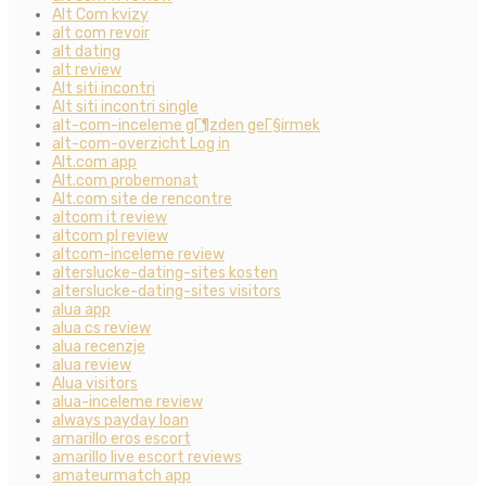
Alt Com kvizy
alt com revoir
alt dating
alt review
Alt siti incontri
Alt siti incontri single
alt-com-inceleme gГ¶zden geГ§irmek
alt-com-overzicht Log in
Alt.com app
Alt.com probemonat
Alt.com site de rencontre
altcom it review
altcom pl review
altcom-inceleme review
alterslucke-dating-sites kosten
alterslucke-dating-sites visitors
alua app
alua cs review
alua recenzje
alua review
Alua visitors
alua-inceleme review
always payday loan
amarillo eros escort
amarillo live escort reviews
amateurmatch app