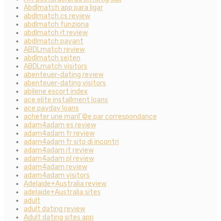
Abdlmatch app para ligar
abdlmatch cs review
abdlmatch funziona
abdlmatch it review
abdlmatch payant
ABDLmatch review
abdlmatch seiten
ABDLmatch visitors
abenteuer-dating review
abenteuer-dating visitors
abilene escort index
ace elite installment loans
ace payday loans
acheter une mariГ©e par correspondance
adam4adam es review
adam4adam fr review
adam4adam fr sito di incontri
adam4adam it review
adam4adam pl review
adam4adam review
adam4adam visitors
Adelaide+Australia review
adelaide+Australia sites
adult
adult dating review
Adult dating sites app