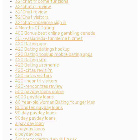
321chat fr come funziona
321chat pl review
321Chat review
321Chat visitors
321chat-inceleme sign in
4 Months Of Dating
400 Bonus best online gambling canada
40li-yaslarinda-tarihleme hizmet
420 Dating app
420 Dating datings hookup
420 Dating hookup mobile dating apps
420 Dating site
420 Dating username
420-citas revisi?n
420-citas visitors
420-incontri visitors
420-rencontres review
500 payday loans online
5000 payday loans
60 Year-old Woman Dating Younger Man
800notes payday loans
90 day payday loans
90day payday loans
a pay day loan
a payday loans
a paydayloan
Ã¤r postorderbrud en riktig sak