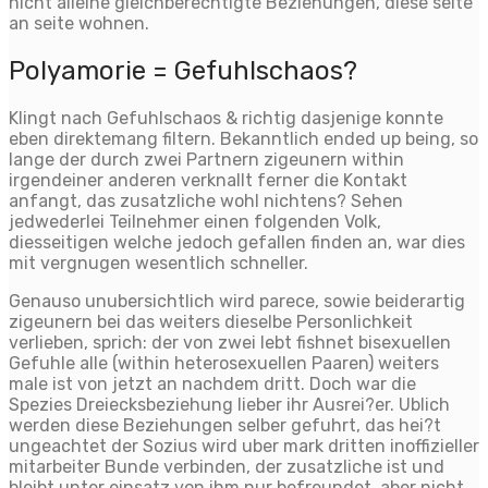
nicht alleine gleichberechtigte Beziehungen, diese seite
an seite wohnen.
Polyamorie = Gefuhlschaos?
Klingt nach Gefuhlschaos & richtig dasjenige konnte
eben direktemang filtern. Bekanntlich ended up being, so
lange der durch zwei Partnern zigeunern within
irgendeiner anderen verknallt ferner die Kontakt
anfangt, das zusatzliche wohl nichtens? Sehen
jedwederlei Teilnehmer einen folgenden Volk,
diesseitigen welche jedoch gefallen finden an, war dies
mit vergnugen wesentlich schneller.
Genauso unubersichtlich wird parece, sowie beiderartig
zigeunern bei das weiters dieselbe Personlichkeit
verlieben, sprich: der von zwei lebt fishnet bisexuellen
Gefuhle alle (within heterosexuellen Paaren) weiters
male ist von jetzt an nachdem dritt. Doch war die
Spezies Dreiecksbeziehung lieber ihr Ausrei?er. Ublich
werden diese Beziehungen selber gefuhrt, das hei?t
ungeachtet der Sozius wird uber mark dritten inoffizieller
mitarbeiter Bunde verbinden, der zusatzliche ist und
bleibt unter einsatz von ihm nur befreundet, aber nicht