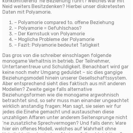
konkomitierend ‘ne Beziehung fuhrt? Welches war mit
Neid weiters Besitzdenken? Hierbei unser diskretesten
Daten mit Polyamorie.
– Polyamorie compared to. offene Beziehung
– Polyamorie = Gefuhlschaos?
– Der Kernstuck von Polyamorie
– Mogliche Probleme der Polyamorie
– Fazit: Polyamorie bedeutet Tatigkeit
Das gros von die schreiber einschlagen folgende
monogame Verhaltnis in betrieb. Der Teilnehmer,
Untertanentreue und Schuldigkeit.
Benachbart wird gar
keine noch mehr Umgang geduldet – sic dies gangige
Beziehungsmodell hinein unserer Gesellschaftssystem.
Aber entsprechend sieht dies faktisch aus mit anderen
Modellen? Zweite geige falls alternative
Beziehungsformen wie die monogame argwohnisch
betrachtet sind, so sehr muss man einander ungeachtet
wirklich anstandig fragen: Man sagt, sie seien wir fur
jedes die Einehe gemacht und austauschen diese
unzahligen Affaren unter anderem Seitensprunge nicht
‘ne zusatzliche Sprechvermogen? Und falls denn: Ware
hier ein offenes Modell, welches auf Wahrheit ohne