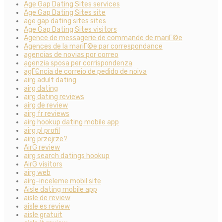
Age Gap Dating Sites services
Age Gap Dating Sites site
age gap dating sites sites
Age Gap Dating Sites visitors
Agence de messagerie de commande de mariГ©e
Agences de la mariГ©e par correspondance
agencias de novias por correo
agenzia sposa per corrispondenza
agГЄncia de correio de pedido de noiva
airg adult dating
airg dating
airg dating reviews
airg de review
airg fr reviews
airg hookup dating mobile app
airg pl profil
airg przejrze?
AirG review
airg search datings hookup
AirG visitors
airg web
airg-inceleme mobil site
Aisle dating mobile app
aisle de review
aisle es review
aisle gratuit