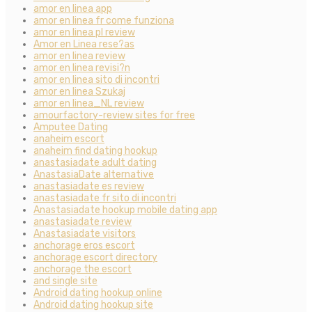
amor en linea app
amor en linea fr come funziona
amor en linea pl review
Amor en Linea rese?as
amor en linea review
amor en linea revisi?n
amor en linea sito di incontri
amor en linea Szukaj
amor en linea_NL review
amourfactory-review sites for free
Amputee Dating
anaheim escort
anaheim find dating hookup
anastasiadate adult dating
AnastasiaDate alternative
anastasiadate es review
anastasiadate fr sito di incontri
Anastasiadate hookup mobile dating app
anastasiadate review
Anastasiadate visitors
anchorage eros escort
anchorage escort directory
anchorage the escort
and single site
Android dating hookup online
Android dating hookup site