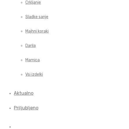
Crkljanje
Sladke sanje
Majhni koraki
Darila
Mamica
Vsi izdelki
Aktualno
Priljubljeno