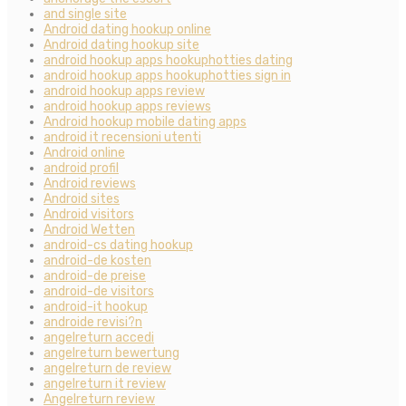
and single site
Android dating hookup online
Android dating hookup site
android hookup apps hookuphotties dating
android hookup apps hookuphotties sign in
android hookup apps review
android hookup apps reviews
Android hookup mobile dating apps
android it recensioni utenti
Android online
android profil
Android reviews
Android sites
Android visitors
Android Wetten
android-cs dating hookup
android-de kosten
android-de preise
android-de visitors
android-it hookup
androide revisi?n
angelreturn accedi
angelreturn bewertung
angelreturn de review
angelreturn it review
Angelreturn review