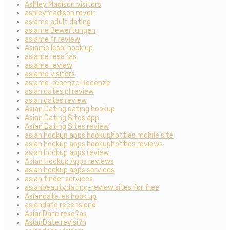
Ashley Madison visitors
ashleymadison revoir
asiame adult dating
asiame Bewertungen
asiame fr review
Asiame lesbi hook up
asiame rese?as
asiame review
asiame visitors
asiame-recenze Recenze
asian dates pl review
asian dates review
Asian Dating dating hookup
Asian Dating Sites app
Asian Dating Sites review
asian hookup apps hookuphotties mobile site
asian hookup apps hookuphotties reviews
asian hookup apps review
Asian Hookup Apps reviews
asian hookup apps services
asian tinder services
asianbeautydating-review sites for free
Asiandate les hook up
asiandate recensione
AsianDate rese?as
AsianDate revisi?n