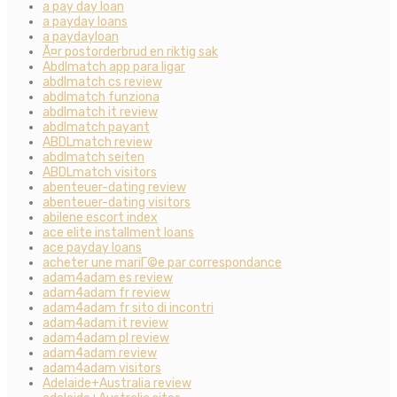
a pay day loan
a payday loans
a paydayloan
Ã¤r postorderbrud en riktig sak
Abdlmatch app para ligar
abdlmatch cs review
abdlmatch funziona
abdlmatch it review
abdlmatch payant
ABDLmatch review
abdlmatch seiten
ABDLmatch visitors
abenteuer-dating review
abenteuer-dating visitors
abilene escort index
ace elite installment loans
ace payday loans
acheter une mariГ©e par correspondance
adam4adam es review
adam4adam fr review
adam4adam fr sito di incontri
adam4adam it review
adam4adam pl review
adam4adam review
adam4adam visitors
Adelaide+Australia review