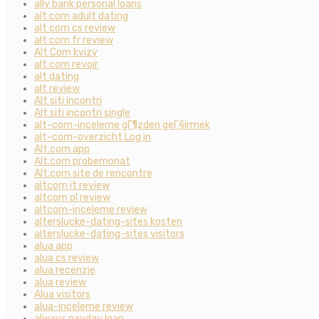
ally bank personal loans
alt com adult dating
alt com cs review
alt com fr review
Alt Com kvizy
alt com revoir
alt dating
alt review
Alt siti incontri
Alt siti incontri single
alt-com-inceleme gГ¶zden geГ§irmek
alt-com-overzicht Log in
Alt.com app
Alt.com probemonat
Alt.com site de rencontre
altcom it review
altcom pl review
altcom-inceleme review
alterslucke-dating-sites kosten
alterslucke-dating-sites visitors
alua app
alua cs review
alua recenzje
alua review
Alua visitors
alua-inceleme review
always payday loan