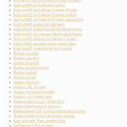
bacaklД± posta sipariЕџi gelin siteleri
bad credit installment loans
bad credit installment loans florida
bad credit installment loans online
bad credit installment loans wisconsin
bad credit loans installment
bad credit manufactured home loans
bad credit no money down auto loans
bad credit online installment loans
bad credit payday loans same day
bad credit unemployment loans
Badoo accedi
Badoo payant
badoo pl profil
Badoo probemonat
Badoo reddit
badoo revoir
badoo visitors
badoo_NL review
badoo-inceleme mobil
badoo-vs-tinder app
bakersfield escort directory
bakersfield escort service
Bakersfield+CA+California hookup sites
Bakersfield+CA+California review
bali-women free singles site
baltimore USA review