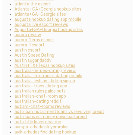
atlanta the escort
Atlanta+GA+Georgia hookup sites
atlanta+GA+Georgia sites
augusta hookup dating app mobile
augusta live escort reviews
Augusta+GA+Georgia hookup sites
aurora review
aurora-1 eros escort
aurora-1 escort
austin escort
Austin Speed Dating
austin sugar daddy
Austin+TX+Texas hookup sites
australia-herpes-dating review
australia-interracial-dating mobile
australia-lesbian-dating sign in
australia-trans-dating app
australian rules palce bets
australian-chat-room app
australian-dating reddit
autism-chat-rooms reviews
auto loan installment loans vs revolving credit
auto loans no money down bad credit
auto title loans near me
avrupa-arkadaslik yorumlar
ayik-arkadas find dating hookup