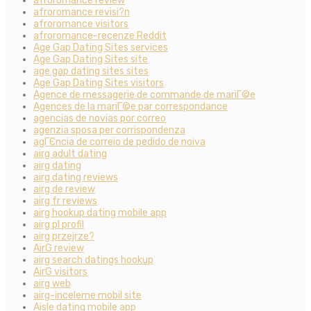
afroromance review
afroromance revisi?n
afroromance visitors
afroromance-recenze Reddit
Age Gap Dating Sites services
Age Gap Dating Sites site
age gap dating sites sites
Age Gap Dating Sites visitors
Agence de messagerie de commande de mariГ©e
Agences de la mariГ©e par correspondance
agencias de novias por correo
agenzia sposa per corrispondenza
agГЄncia de correio de pedido de noiva
airg adult dating
airg dating
airg dating reviews
airg de review
airg fr reviews
airg hookup dating mobile app
airg pl profil
airg przejrze?
AirG review
airg search datings hookup
AirG visitors
airg web
airg-inceleme mobil site
Aisle dating mobile app