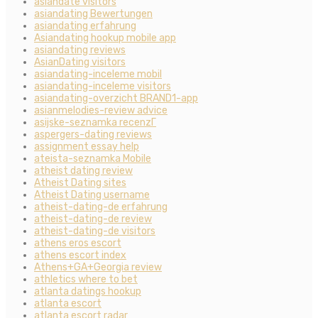
asiandate visitors
asiandating Bewertungen
asiandating erfahrung
Asiandating hookup mobile app
asiandating reviews
AsianDating visitors
asiandating-inceleme mobil
asiandating-inceleme visitors
asiandating-overzicht BRAND1-app
asianmelodies-review advice
asijske-seznamka recenzГ­
aspergers-dating reviews
assignment essay help
ateista-seznamka Mobile
atheist dating review
Atheist Dating sites
Atheist Dating username
atheist-dating-de erfahrung
atheist-dating-de review
atheist-dating-de visitors
athens eros escort
athens escort index
Athens+GA+Georgia review
athletics where to bet
atlanta datings hookup
atlanta escort
atlanta escort radar