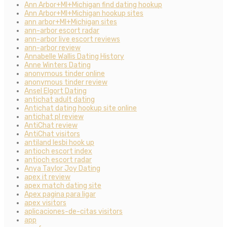
Ann Arbor+MI+Michigan find dating hookup
Ann Arbor+MI+Michigan hookup sites
ann arbor+MI+Michigan sites
ann-arbor escort radar
ann-arbor live escort reviews
ann-arbor review
Annabelle Wallis Dating History
Anne Winters Dating
anonymous tinder online
anonymous tinder review
Ansel Elgort Dating
antichat adult dating
Antichat dating hookup site online
antichat pl review
AntiChat review
AntiChat visitors
antiland lesbi hook up
antioch escort index
antioch escort radar
Anya Taylor Joy Dating
apex it review
apex match dating site
Apex pagina para ligar
apex visitors
aplicaciones-de-citas visitors
app