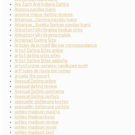
Are Zach And Indiana Dating
Arizona payday loans
arizona-mesa-dating reviews
Arkansas_Corning payday loans
Arkansas_Eureka Springs payday loans
Arlington+VA+Virginia hookup sites
Arlington+VA+Virginia mobile
Armenian Dating Site
Articles de la mariГ©e par correspondance
Artist Dating Sites online
artist dating sites sites
Artist Dating Sites website
artystyczne-serwisy-randkowe profil
artГ­culos de novia por correo
arvada the escort
Asexual Dating online
asexual dating review
Asexual Dating username
Asexual Dating visitors
asexuelle-datierung kosten
asexuelle-datierung visitors
ashley madison espa?a
Ashley Madison kvizy
ashley madison review
ashley madison revoir
ashley madison test