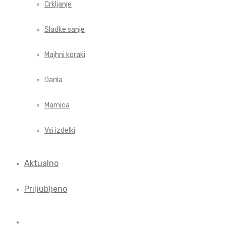
Crkljanje
Sladke sanje
Majhni koraki
Darila
Mamica
Vsi izdelki
Aktualno
Priljubljeno