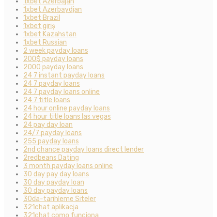
1xbet Azerbajan
1xbet Azerbaydjan
1xbet Brazil
1xbet giriş
1xbet Kazahstan
1xbet Russian
2 week payday loans
200$ payday loans
2000 payday loans
24 7 instant payday loans
24 7 payday loans
24 7 payday loans online
24 7 title loans
24 hour online payday loans
24 hour title loans las vegas
24 pay day loan
24/7 payday loans
255 payday loans
2nd chance payday loans direct lender
2redbeans Dating
3 month payday loans online
30 day pay day loans
30 day payday loan
30 day payday loans
30da-tarihleme Siteler
321chat aplikacja
321chat como funciona