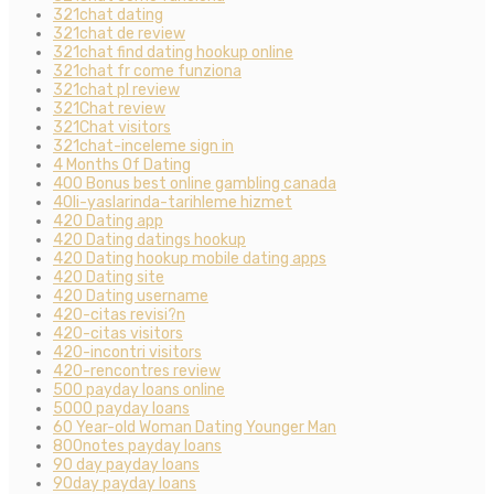
321chat dating
321chat de review
321chat find dating hookup online
321chat fr come funziona
321chat pl review
321Chat review
321Chat visitors
321chat-inceleme sign in
4 Months Of Dating
400 Bonus best online gambling canada
40li-yaslarinda-tarihleme hizmet
420 Dating app
420 Dating datings hookup
420 Dating hookup mobile dating apps
420 Dating site
420 Dating username
420-citas revisi?n
420-citas visitors
420-incontri visitors
420-rencontres review
500 payday loans online
5000 payday loans
60 Year-old Woman Dating Younger Man
800notes payday loans
90 day payday loans
90day payday loans