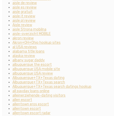
aisle de review
aisle es review
aisle gratuit
aisle it review
aisle pl review
Aisle review
aisle Strona mobilna
aisle-overzicht MOBILE
akron review
Akron+OH+Ohio hookup sites
al USA reviews
alabama title loans
alaska review
albany sugar daddy
albuquerque the escort
albuquerque USA mobile site
albuquerque USA review
Albuquerque+TX+Texas dating
Albuquerque+TX+Texas search
Albuquerque+TX+Texas search datings hookup
all payday loans online
alleinerziehende-dating visitors
allen escort
allentown eros escort
allentown escort
allentown escort radar