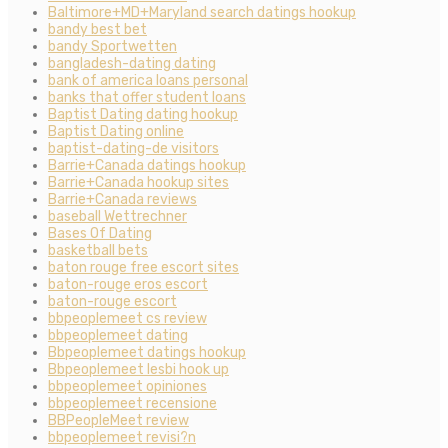
Baltimore+MD+Maryland search datings hookup
bandy best bet
bandy Sportwetten
bangladesh-dating dating
bank of america loans personal
banks that offer student loans
Baptist Dating dating hookup
Baptist Dating online
baptist-dating-de visitors
Barrie+Canada datings hookup
Barrie+Canada hookup sites
Barrie+Canada reviews
baseball Wettrechner
Bases Of Dating
basketball bets
baton rouge free escort sites
baton-rouge eros escort
baton-rouge escort
bbpeoplemeet cs review
bbpeoplemeet dating
Bbpeoplemeet datings hookup
Bbpeoplemeet lesbi hook up
bbpeoplemeet opiniones
bbpeoplemeet recensione
BBPeopleMeet review
bbpeoplemeet revisi?n