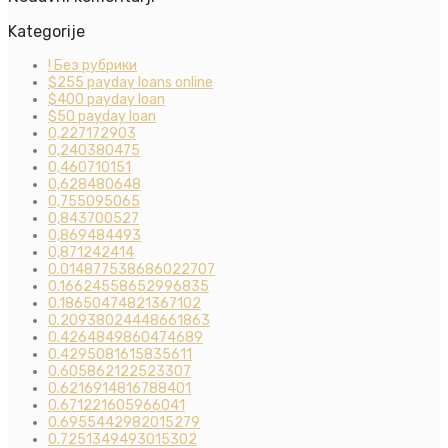
Kategorije
! Без рубрики
$255 payday loans online
$400 payday loan
$50 payday loan
0,227172903
0,240380475
0,460710151
0,628480648
0,755095065
0,843700527
0,869484493
0,871242414
0.014877538686022707
0.16624558652996835
0.18650474821367102
0.20938024448661863
0.4264849860474689
0.4295081615835611
0.605862122523307
0.6216914816788401
0.671221605966041
0.6955442982015279
0.7251349493015302