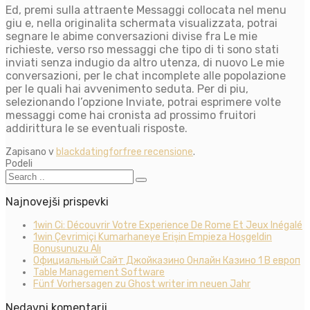
Ed, premi sulla attraente Messaggi collocata nel menu
giu e, nella originalita schermata visualizzata, potrai
segnare le abime conversazioni divise fra Le mie
richieste, verso rso messaggi che tipo di ti sono stati
inviati senza indugio da altro utenza, di nuovo Le mie
conversazioni, per le chat incomplete alle popolazione
per le quali hai avvenimento seduta. Per di piu,
selezionando l’opzione Inviate, potrai esprimere volte
messaggi come hai cronista ad prossimo fruitori
addirittura le se eventuali risposte.
Zapisano v
blackdatingforfree recensione
.
Podeli
Najnovejši prispevki
1win Ci: Découvrir Votre Experience De Rome Et Jeux Inégalé
1win Çevrimiçi Kumarhaneye Erişin Empieza Hoşgeldin
Bonusunuzu Alı
Официальный Сайт Джойказино Онлайн Казино 1 В европ
Table Management Software
Fünf Vorhersagen zu Ghost writer im neuen Jahr
Nedavni komentarji