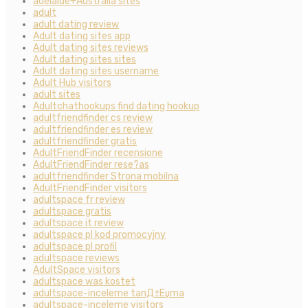
adelaide+Australia sites
adult
adult dating review
Adult dating sites app
Adult dating sites reviews
Adult dating sites sites
Adult dating sites username
Adult Hub visitors
adult sites
Adultchathookups find dating hookup
adultfriendfinder cs review
adultfriendfinder es review
adultfriendfinder gratis
AdultFriendFinder recensione
AdultFriendFinder rese?as
adultfriendfinder Strona mobilna
AdultFriendFinder visitors
adultspace fr review
adultspace gratis
adultspace it review
adultspace pl kod promocyjny
adultspace pl profil
adultspace reviews
AdultSpace visitors
adultspace was kostet
adultspace-inceleme tanД±Еџma
adultspace-inceleme visitors