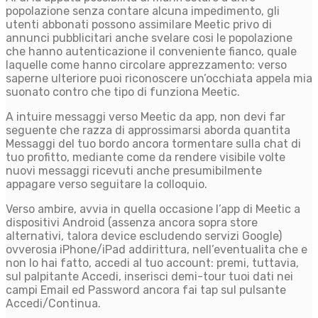
popolazione senza contare alcuna impedimento, gli
utenti abbonati possono assimilare Meetic privo di
annunci pubblicitari anche svelare cosi le popolazione
che hanno autenticazione il conveniente fianco, quale
laquelle come hanno circolare apprezzamento: verso
saperne ulteriore puoi riconoscere un’occhiata appela mia
suonato contro che tipo di funziona Meetic.
A intuire messaggi verso Meetic da app, non devi far
seguente che razza di approssimarsi aborda quantita
Messaggi del tuo bordo ancora tormentare sulla chat di
tuo profitto, mediante come da rendere visibile volte
nuovi messaggi ricevuti anche presumibilmente
appagare verso seguitare la colloquio.
Verso ambire, avvia in quella occasione l’app di Meetic a
dispositivi Android (assenza ancora sopra store
alternativi, talora device escludendo servizi Google)
ovverosia iPhone/iPad addirittura, nell’eventualita che e
non lo hai fatto, accedi al tuo account: premi, tuttavia,
sul palpitante Accedi, inserisci demi-tour tuoi dati nei
campi Email ed Password ancora fai tap sul pulsante
Accedi/Continua.