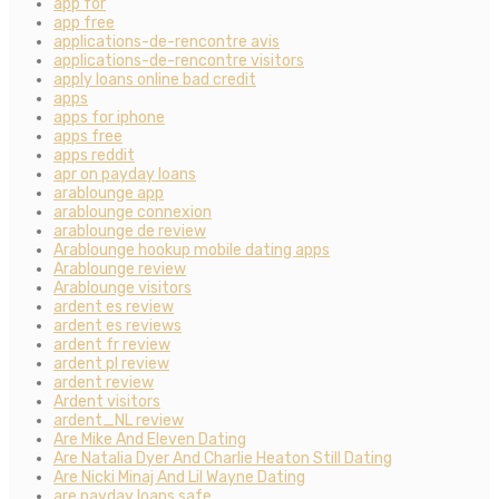
app for
app free
applications-de-rencontre avis
applications-de-rencontre visitors
apply loans online bad credit
apps
apps for iphone
apps free
apps reddit
apr on payday loans
arablounge app
arablounge connexion
arablounge de review
Arablounge hookup mobile dating apps
Arablounge review
Arablounge visitors
ardent es review
ardent es reviews
ardent fr review
ardent pl review
ardent review
Ardent visitors
ardent_NL review
Are Mike And Eleven Dating
Are Natalia Dyer And Charlie Heaton Still Dating
Are Nicki Minaj And Lil Wayne Dating
are payday loans safe