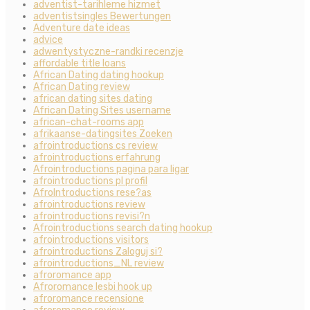
adventist-tarihleme hizmet
adventistsingles Bewertungen
Adventure date ideas
advice
adwentystyczne-randki recenzje
affordable title loans
African Dating dating hookup
African Dating review
african dating sites dating
African Dating Sites username
african-chat-rooms app
afrikaanse-datingsites Zoeken
afrointroductions cs review
afrointroductions erfahrung
Afrointroductions pagina para ligar
afrointroductions pl profil
AfroIntroductions rese?as
afrointroductions review
afrointroductions revisi?n
Afrointroductions search dating hookup
afrointroductions visitors
afrointroductions Zaloguj si?
afrointroductions_NL review
afroromance app
Afroromance lesbi hook up
afroromance recensione