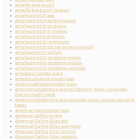
amarillo eros escort
amarillo live escort reviews
amateurmatch app
Amateurmatch dating hookup
amateurmatch es review
amateurmatch fr reviews
amateurmatch pl review
amateurmatch recensione
Amateurmatch siti per incontri gratuiti
amateurmatch visitors
amateurmatch-inceleme review
amateurmatch-inceleme visitors
amateurmatch-inceleme yorumlar
ameribest payday loans
america advance payday loan
america advance payday loans
americacashadvance.org+installment-loans-ca payday
loan no credit check
americacashadvance.org+personal-loans-ne cash advance
banks
american cash payday loan
american dating review
American Dating Sites app
American Dating Sites username
American Dating Sites visitors
American Dating Sites website