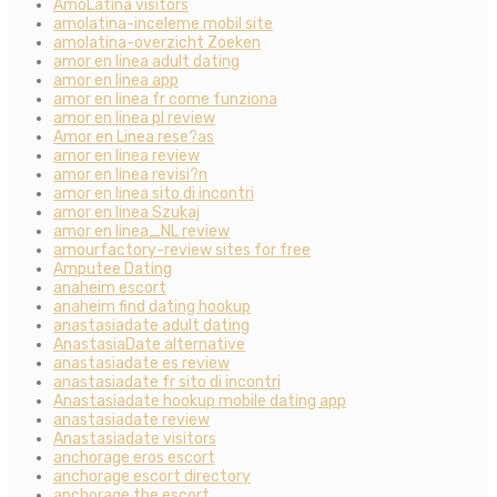
AmoLatina visitors
amolatina-inceleme mobil site
amolatina-overzicht Zoeken
amor en linea adult dating
amor en linea app
amor en linea fr come funziona
amor en linea pl review
Amor en Linea rese?as
amor en linea review
amor en linea revisi?n
amor en linea sito di incontri
amor en linea Szukaj
amor en linea_NL review
amourfactory-review sites for free
Amputee Dating
anaheim escort
anaheim find dating hookup
anastasiadate adult dating
AnastasiaDate alternative
anastasiadate es review
anastasiadate fr sito di incontri
Anastasiadate hookup mobile dating app
anastasiadate review
Anastasiadate visitors
anchorage eros escort
anchorage escort directory
anchorage the escort