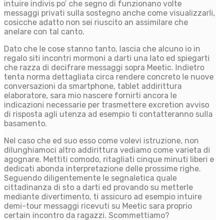
intuire indivis po’ che segno di funzionano volte
messaggi privati sulla sostegno anche come visualizzarli,
cosicche adatto non sei riuscito an assimilare che
anelare con tal canto.
Dato che le cose stanno tanto, lascia che alcuno io in
regalo siti incontri mormoni a darti una lato ed spiegarti
che razza di decifrare messaggi sopra Meetic. Indietro
tenta norma dettagliata circa rendere concreto le nuove
conversazioni da smartphone, tablet addirittura
elaboratore, sara mio nascere fornirti ancora le
indicazioni necessarie per trasmettere excretion avviso
di risposta agli utenza ad esempio ti contatteranno sulla
basamento.
Nel caso che ed suo esso come volevi istruzione, non
dilunghiamoci altro addirittura vediamo come varieta di
agognare. Mettiti comodo, ritagliati cinque minuti liberi e
dedicati abonda interpretazione delle prossime righe.
Seguendo diligentemente le segnaletica quale
cittadinanza di sto a darti ed provando su metterle
mediante divertimento, ti assicuro ad esempio intuire
demi-tour messaggi ricevuti su Meetic sara proprio
certain incontro da ragazzi. Scommettiamo?