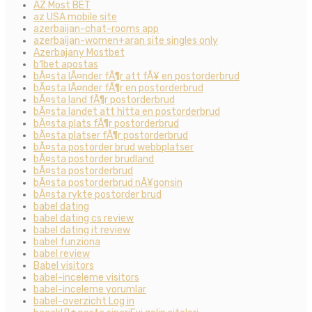
AZ Most BET
az USA mobile site
azerbaijan-chat-rooms app
azerbaijan-women+aran site singles only
Azerbajany Mostbet
b1bet apostas
bÃ¤sta lÃ¤nder fÃ¶r att fÃ¥ en postorderbrud
bÃ¤sta lÃ¤nder fÃ¶r en postorderbrud
bÃ¤sta land fÃ¶r postorderbrud
bÃ¤sta landet att hitta en postorderbrud
bÃ¤sta plats fÃ¶r postorderbrud
bÃ¤sta platser fÃ¶r postorderbrud
bÃ¤sta postorder brud webbplatser
bÃ¤sta postorder brudland
bÃ¤sta postorderbrud
bÃ¤sta postorderbrud nÃ¥gonsin
bÃ¤sta rykte postorder brud
babel dating
babel dating cs review
babel dating it review
babel funziona
babel review
Babel visitors
babel-inceleme visitors
babel-inceleme yorumlar
babel-overzicht Log in