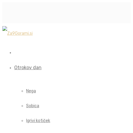
Otrokov dan
Nega
Sobica
Igrivi kotiček