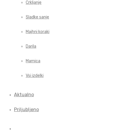
Crkljanje
Sladke sanje
Majhni koraki
Darila
Mamica
Vsi izdelki
Aktualno
Priljubljeno