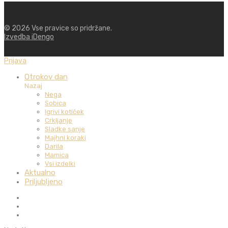
©
2026
Vse pravice so pridržane.
Izvedba iDengo
Prijava
Otrokov dan
Nazaj
Nega
Sobica
Igrivi kotiček
Crkljanje
Sladke sanje
Majhni koraki
Darila
Mamica
Vsi izdelki
Aktualno
Priljubljeno