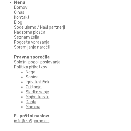
Menu
Domov
O nas
Kontakt
Blog
Sodelujemo / Naši partnerji
Nadzorna plošča
Seznam želja
Pogosta vprašanja
Spremljanje naročil
Pravna sporočila
Splošni pogoji poslovanja
Politika piškotkov
Nega
Sobica
Igrivi kotiček
Crkljanje
Sladke sanje
Majhni koraki
Darila
Mamica
E- poštni naslov:
info@za9gorami.si