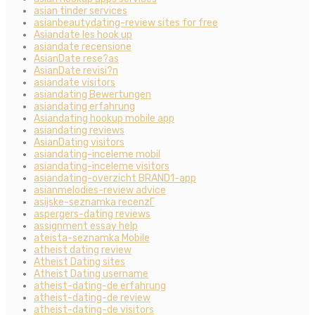
asian tinder services
asianbeautydating-review sites for free
Asiandate les hook up
asiandate recensione
AsianDate rese?as
AsianDate revisi?n
asiandate visitors
asiandating Bewertungen
asiandating erfahrung
Asiandating hookup mobile app
asiandating reviews
AsianDating visitors
asiandating-inceleme mobil
asiandating-inceleme visitors
asiandating-overzicht BRAND1-app
asianmelodies-review advice
asijske-seznamka recenzГ­
aspergers-dating reviews
assignment essay help
ateista-seznamka Mobile
atheist dating review
Atheist Dating sites
Atheist Dating username
atheist-dating-de erfahrung
atheist-dating-de review
atheist-dating-de visitors