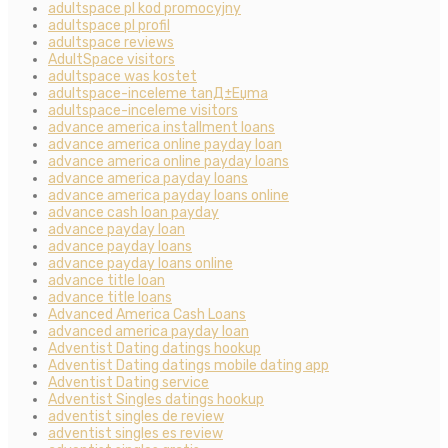
adultspace pl kod promocyjny
adultspace pl profil
adultspace reviews
AdultSpace visitors
adultspace was kostet
adultspace-inceleme tanД±Еџma
adultspace-inceleme visitors
advance america installment loans
advance america online payday loan
advance america online payday loans
advance america payday loans
advance america payday loans online
advance cash loan payday
advance payday loan
advance payday loans
advance payday loans online
advance title loan
advance title loans
Advanced America Cash Loans
advanced america payday loan
Adventist Dating datings hookup
Adventist Dating datings mobile dating app
Adventist Dating service
Adventist Singles datings hookup
adventist singles de review
adventist singles es review