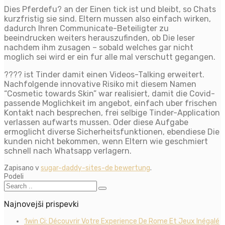
Dies Pferdefu? an der Einen tick ist und bleibt, so Chats
kurzfristig sie sind. Eltern mussen also einfach wirken,
dadurch Ihren Communicate-Beteiligter zu
beeindrucken weiters herauszufinden, ob Die leser
nachdem ihm zusagen – sobald welches gar nicht
moglich sei wird er ein fur alle mal verschutt gegangen.
???? ist Tinder damit einen Videos-Talking erweitert.
Nachfolgende innovative Risiko mit diesem Namen
“Cosmetic towards Skin” war realisiert, damit die Covid-
passende Moglichkeit im angebot, einfach uber frischen
Kontakt nach besprechen, frei selbige Tinder-Application
verlassen aufwarts mussen. Oder diese Aufgabe
ermoglicht diverse Sicherheitsfunktionen, ebendiese Die
kunden nicht bekommen, wenn Eltern wie geschmiert
schnell nach Whatsapp verlagern.
Zapisano v
sugar-daddy-sites-de bewertung
.
Podeli
Najnovejši prispevki
1win Ci: Découvrir Votre Experience De Rome Et Jeux Inégalé