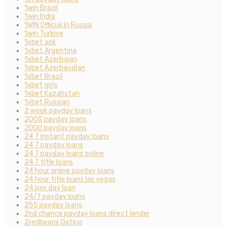
1win Brazil
1win India
1WIN Official In Russia
1win Turkiye
1xbet apk
1xbet Argentina
1xbet Azerbajan
1xbet Azerbaydjan
1xbet Brazil
1xbet giriş
1xbet Kazahstan
1xbet Russian
2 week payday loans
200$ payday loans
2000 payday loans
24 7 instant payday loans
24 7 payday loans
24 7 payday loans online
24 7 title loans
24 hour online payday loans
24 hour title loans las vegas
24 pay day loan
24/7 payday loans
255 payday loans
2nd chance payday loans direct lender
2redbeans Dating