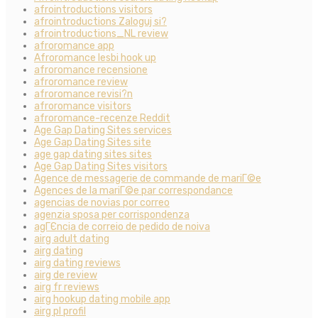
afrointroductions visitors
afrointroductions Zaloguj si?
afrointroductions_NL review
afroromance app
Afroromance lesbi hook up
afroromance recensione
afroromance review
afroromance revisi?n
afroromance visitors
afroromance-recenze Reddit
Age Gap Dating Sites services
Age Gap Dating Sites site
age gap dating sites sites
Age Gap Dating Sites visitors
Agence de messagerie de commande de mariГ©e
Agences de la mariГ©e par correspondance
agencias de novias por correo
agenzia sposa per corrispondenza
agГЄncia de correio de pedido de noiva
airg adult dating
airg dating
airg dating reviews
airg de review
airg fr reviews
airg hookup dating mobile app
airg pl profil