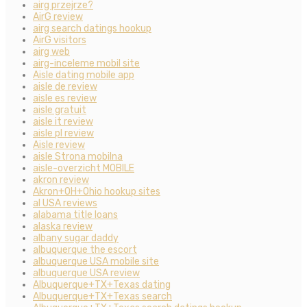
airg przejrze?
AirG review
airg search datings hookup
AirG visitors
airg web
airg-inceleme mobil site
Aisle dating mobile app
aisle de review
aisle es review
aisle gratuit
aisle it review
aisle pl review
Aisle review
aisle Strona mobilna
aisle-overzicht MOBILE
akron review
Akron+OH+Ohio hookup sites
al USA reviews
alabama title loans
alaska review
albany sugar daddy
albuquerque the escort
albuquerque USA mobile site
albuquerque USA review
Albuquerque+TX+Texas dating
Albuquerque+TX+Texas search