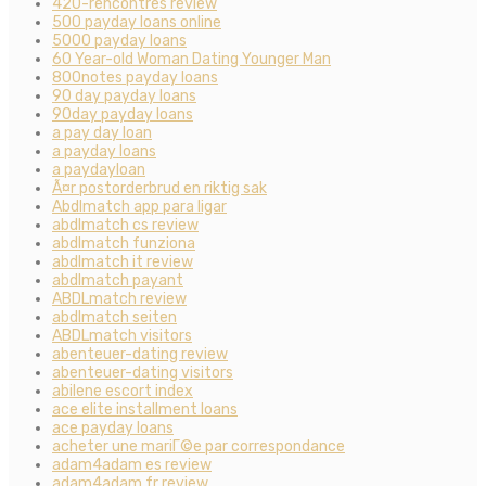
420-rencontres review
500 payday loans online
5000 payday loans
60 Year-old Woman Dating Younger Man
800notes payday loans
90 day payday loans
90day payday loans
a pay day loan
a payday loans
a paydayloan
Ã¤r postorderbrud en riktig sak
Abdlmatch app para ligar
abdlmatch cs review
abdlmatch funziona
abdlmatch it review
abdlmatch payant
ABDLmatch review
abdlmatch seiten
ABDLmatch visitors
abenteuer-dating review
abenteuer-dating visitors
abilene escort index
ace elite installment loans
ace payday loans
acheter une mariГ©e par correspondance
adam4adam es review
adam4adam fr review