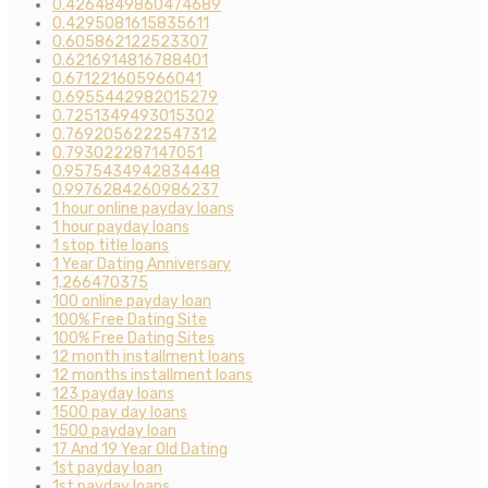
0.4264849860474689
0.4295081615835611
0.605862122523307
0.6216914816788401
0.671221605966041
0.6955442982015279
0.7251349493015302
0.7692056222547312
0.793022287147051
0.9575434942834448
0.9976284260986237
1 hour online payday loans
1 hour payday loans
1 stop title loans
1 Year Dating Anniversary
1,266470375
100 online payday loan
100% Free Dating Site
100% Free Dating Sites
12 month installment loans
12 months installment loans
123 payday loans
1500 pay day loans
1500 payday loan
17 And 19 Year Old Dating
1st payday loan
1st payday loans