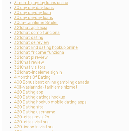
3 month payday loans online
30 day pay day loans
30 day payday loan
30 day payday loans
30da-tarihleme Siteler
321chat aplikacja
321chat como funciona
321chat dating
321chat de review
321chat find dating hookup online
321chat fr come funziona
321chat pl review
321Chat review
321Chat visitors
321chat-inceleme sign in
4 Months Of Dating
400 Bonus best online gambling canada
40li-yaslarinda-tarihleme hizmet
420 Dating app
420 Dating datings hookup
420 Dating hookup mobile dating apps
420 Dating site
420 Dating username
420-citas revisi?n
420-citas visitors
420-incontri visitors