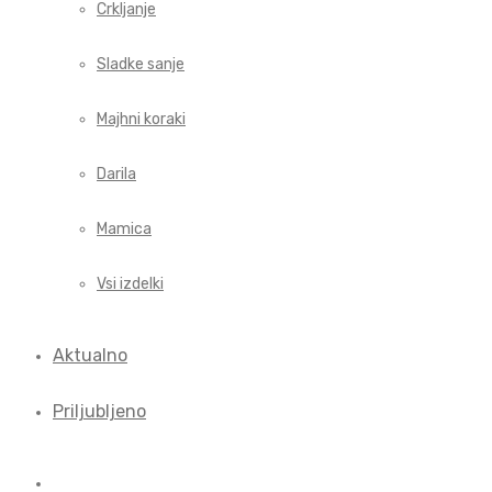
Crkljanje
Sladke sanje
Majhni koraki
Darila
Mamica
Vsi izdelki
Aktualno
Priljubljeno