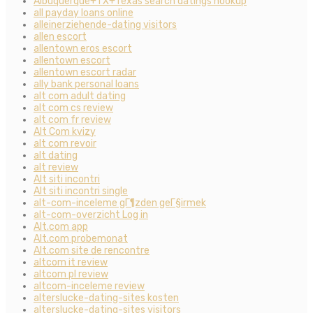
Albuquerque+TX+Texas search datings hookup
all payday loans online
alleinerziehende-dating visitors
allen escort
allentown eros escort
allentown escort
allentown escort radar
ally bank personal loans
alt com adult dating
alt com cs review
alt com fr review
Alt Com kvizy
alt com revoir
alt dating
alt review
Alt siti incontri
Alt siti incontri single
alt-com-inceleme gГ¶zden geГ§irmek
alt-com-overzicht Log in
Alt.com app
Alt.com probemonat
Alt.com site de rencontre
altcom it review
altcom pl review
altcom-inceleme review
alterslucke-dating-sites kosten
alterslucke-dating-sites visitors