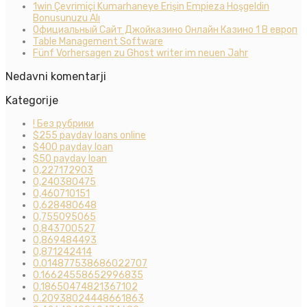
1win Çevrimiçi Kumarhaneye Erişin Empieza Hoşgeldin
Bonusunuzu Alı
Официальный Сайт Джойказино Онлайн Казино 1 В европ
Table Management Software
Fünf Vorhersagen zu Ghost writer im neuen Jahr
Nedavni komentarji
Kategorije
! Без рубрики
$255 payday loans online
$400 payday loan
$50 payday loan
0,227172903
0,240380475
0,460710151
0,628480648
0,755095065
0,843700527
0,869484493
0,871242414
0.014877538686022707
0.16624558652996835
0.18650474821367102
0.20938024448661863