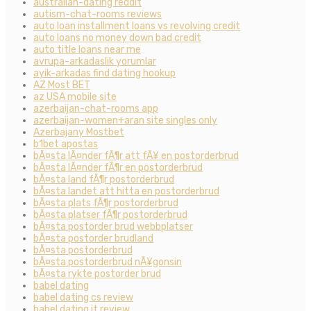
australian-dating reddit
autism-chat-rooms reviews
auto loan installment loans vs revolving credit
auto loans no money down bad credit
auto title loans near me
avrupa-arkadaslik yorumlar
ayik-arkadas find dating hookup
AZ Most BET
az USA mobile site
azerbaijan-chat-rooms app
azerbaijan-women+aran site singles only
Azerbajany Mostbet
b1bet apostas
bÃ¤sta lÃ¤nder fÃ¶r att fÃ¥ en postorderbrud
bÃ¤sta lÃ¤nder fÃ¶r en postorderbrud
bÃ¤sta land fÃ¶r postorderbrud
bÃ¤sta landet att hitta en postorderbrud
bÃ¤sta plats fÃ¶r postorderbrud
bÃ¤sta platser fÃ¶r postorderbrud
bÃ¤sta postorder brud webbplatser
bÃ¤sta postorder brudland
bÃ¤sta postorderbrud
bÃ¤sta postorderbrud nÃ¥gonsin
bÃ¤sta rykte postorder brud
babel dating
babel dating cs review
babel dating it review