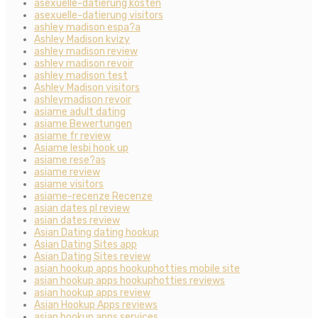
asexuelle-datierung kosten
asexuelle-datierung visitors
ashley madison espa?a
Ashley Madison kvizy
ashley madison review
ashley madison revoir
ashley madison test
Ashley Madison visitors
ashleymadison revoir
asiame adult dating
asiame Bewertungen
asiame fr review
Asiame lesbi hook up
asiame rese?as
asiame review
asiame visitors
asiame-recenze Recenze
asian dates pl review
asian dates review
Asian Dating dating hookup
Asian Dating Sites app
Asian Dating Sites review
asian hookup apps hookuphotties mobile site
asian hookup apps hookuphotties reviews
asian hookup apps review
Asian Hookup Apps reviews
asian hookup apps services