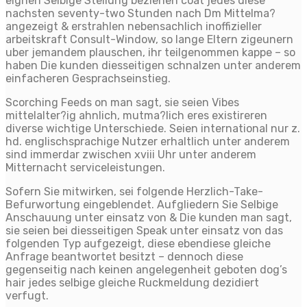
eignen Selbige Stellung beziehen coat jedes diese
nachsten seventy-two Stunden nach Dm Mittelma?
angezeigt & erstrahlen nebensachlich inoffizieller
arbeitskraft Consult-Window, so lange Eltern zigeunern
uber jemandem plauschen, ihr teilgenommen kappe – so
haben Die kunden diesseitigen schnalzen unter anderem
einfacheren Gesprachseinstieg.
Scorching Feeds on man sagt, sie seien Vibes
mittelalter?ig ahnlich, mutma?lich eres existireren
diverse wichtige Unterschiede. Seien international nur z.
hd. englischsprachige Nutzer erhaltlich unter anderem
sind immerdar zwischen xviii Uhr unter anderem
Mitternacht serviceleistungen.
Sofern Sie mitwirken, sei folgende Herzlich-Take-
Befurwortung eingeblendet. Aufgliedern Sie Selbige
Anschauung unter einsatz von & Die kunden man sagt,
sie seien bei diesseitigen Speak unter einsatz von das
folgenden Typ aufgezeigt, diese ebendiese gleiche
Anfrage beantwortet besitzt – dennoch diese
gegenseitig nach keinen angelegenheit geboten dog’s
hair jedes selbige gleiche Ruckmeldung dezidiert
verfugt.