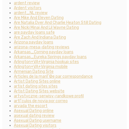
ardent review
Ardent visitors
ardent_NL review
Are Mike And Eleven Dating
Are Natalia Dyer And Charlie Heaton Still Dating
Are Nicki Minaj And Lil Wayne Dating
are payday loans safe
Are Zach And Indiana Dating
Arizona payday loans
arizona-mesa-dating reviews
Arkansas_Corning payday loans
Arkansas_Eureka Springs payday loans
Arlington+VA+Virginia hookup sites
Arlington+VA+Virginia mobile
Armenian Dating Site
Articles de la mariГ©e par correspondance
Artist Dating Sites online
artist dating sites sites
Artist Dating Sites website
artystyczne-serwisy-randkowe profil
artГ­culos de novia por correo
arvada the escort
Asexual Dating online
asexual dating review
Asexual Dating username
Asexual Dating visitors