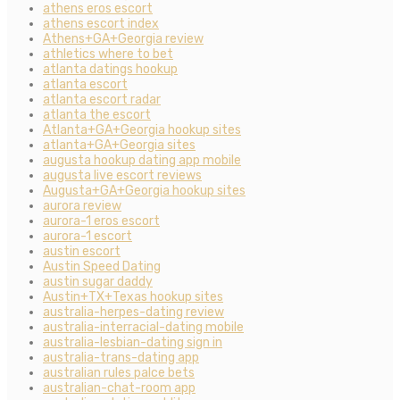
athens eros escort
athens escort index
Athens+GA+Georgia review
athletics where to bet
atlanta datings hookup
atlanta escort
atlanta escort radar
atlanta the escort
Atlanta+GA+Georgia hookup sites
atlanta+GA+Georgia sites
augusta hookup dating app mobile
augusta live escort reviews
Augusta+GA+Georgia hookup sites
aurora review
aurora-1 eros escort
aurora-1 escort
austin escort
Austin Speed Dating
austin sugar daddy
Austin+TX+Texas hookup sites
australia-herpes-dating review
australia-interracial-dating mobile
australia-lesbian-dating sign in
australia-trans-dating app
australian rules palce bets
australian-chat-room app