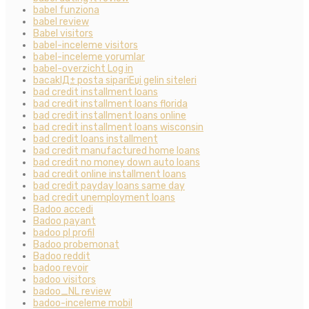
babel funziona
babel review
Babel visitors
babel-inceleme visitors
babel-inceleme yorumlar
babel-overzicht Log in
bacaklД± posta sipariЕџi gelin siteleri
bad credit installment loans
bad credit installment loans florida
bad credit installment loans online
bad credit installment loans wisconsin
bad credit loans installment
bad credit manufactured home loans
bad credit no money down auto loans
bad credit online installment loans
bad credit payday loans same day
bad credit unemployment loans
Badoo accedi
Badoo payant
badoo pl profil
Badoo probemonat
Badoo reddit
badoo revoir
badoo visitors
badoo_NL review
badoo-inceleme mobil