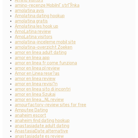
Amino visitors
amino-recenze MobilnГ­ strГЎnka
amolatina avis
Amolatina dating hookup
amolatina gratis
Amolatina les hook up
AmoLatina review
AmoLatina visitors
amolatina-inceleme mobil site
amolatina-overzicht Zoeken
amor en linea adult dating
amor en linea app
amor en linea fr come funziona
amor en linea pl review
Amor en Linea rese?as
amor en linea review
amor en linea revisi?n
amor en linea sito di incontri
amor en linea Szukaj
amor en linea_NL review
amourfactory-review sites for free
Amputee Dating
anaheim escort
anaheim find dating hookup
anastasiadate adult dating
AnastasiaDate alternative
anastasiadate es review