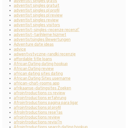
adventist singles gratis
adventist singles gratuit
adventist singles pl profil
adventist singles pl review
adventist singles review
adventist singles visitors
adventist-singles-recenze recenzГ­
adventist-tarihleme hizmet
adventistsingles Bewertungen
Adventure date ideas
advice
adwentystyczne-randki recenzje
affordable title loans
African Dating dating hookup
African Dating review
african dating sites dating
African Dating Sites username
african-chat-rooms app
afrikaanse-datingsites Zoeken
afrointroductions cs review
afrointroductions erfahrung
Afrointroductions pagina para ligar
afrointroductions pl profil
AfroIntroductions rese?as
afrointroductions review
afrointroductions revisi?n
Afrointroductions search dating hookup