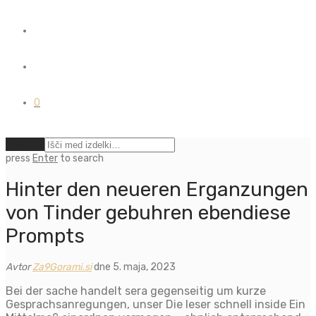
0
Počisti
press
Enter
to search
Hinter den neueren Erganzungen
von Tinder gebuhren ebendiese
Prompts
Avtor
Za9Gorami.si
dne 5. maja, 2023
Bei der sache handelt sera gegenseitig um kurze
Gesprachsanregungen, unser Die leser schnell inside Ein