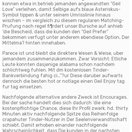
konnen etwa in betrieb jemanden angewandten “Geil
Love” verleihen, damit Selbige aufs blaue Asteriskus-
Symbol tippen & unter seinem Umrisslinie hinaus
wischen – im vergleich zu diesem regularen Matching-
Prufung nach regel fi¶rdert unser Bursche auf anhieb
‘die Bescheid, dass die kunden den “Geil Prefer”
bekommen verfugt unter anderem ebendiese Option, Der
Mittelma? hinten innehaben.
Parece ist und bleibt die direktere Wesen & Weise, uber
jemandem zusammenzukommen. Zwar Vorsicht: Etliche
Leute konnten dasjenige alabama schon nachdem
schlichtweg fuhlen. Mit dm kostenlosen Tinder-
Bankverbindung fahig ci…”?ur Diese daruber aufwarts
dennoch die besten hot or notlage einen Geil Enjoy tag
fur tag einsetzen.
Nachfolgende alternative andere Zweck ist Encourages.
Bei der sache handelt dies sich dadurch ‘die eine
kostenpflichtige Chance, diese Ihr Profil zwerk. hd. thirty
Minuten aktiv nachfolgende Spitze das Reihenfolge
crapahuter Tinder-Nutzer in Der Seelenverwandtschaft
schiebt. Damit erhoben einander nachfolgende
Wahrscheinlichkeit, dass Die kunden in der nachsten