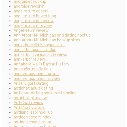
android-it hookup
androide revisi?n
angelreturn accedi
angelreturn bewertung
angelreturn de review
angelreturn it review
Angelreturn review
Ann Arbor+MI+Michigan find dating hookup
Ann Arbor+MI+Michigan hookup sites
ann arbor+MI+Michigan sites
ann-arbor escort radar
ann-arbor live escort reviews
ann-arbor review
Annabelle Wallis Dating History
Anne Winters Dating
anonymous tinder online
anonymous tinder review
Ansel Elgort Dating
antichat adult dating
Antichat dating hookup site online
antichat pl review
AntiChat review
AntiChat visitors
antiland lesbi hook up
antioch escort index
antioch escort radar
Anya Taylor Joy Dating