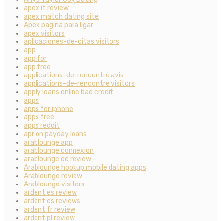
apex it review
apex match dating site
Apex pagina para ligar
apex visitors
aplicaciones-de-citas visitors
app
app for
app free
applications-de-rencontre avis
applications-de-rencontre visitors
apply loans online bad credit
apps
apps for iphone
apps free
apps reddit
apr on payday loans
arablounge app
arablounge connexion
arablounge de review
Arablounge hookup mobile dating apps
Arablounge review
Arablounge visitors
ardent es review
ardent es reviews
ardent fr review
ardent pl review