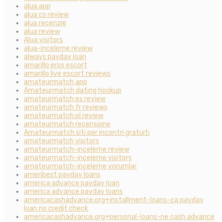
alua app
alua cs review
alua recenzje
alua review
Alua visitors
alua-inceleme review
always payday loan
amarillo eros escort
amarillo live escort reviews
amateurmatch app
Amateurmatch dating hookup
amateurmatch es review
amateurmatch fr reviews
amateurmatch pl review
amateurmatch recensione
Amateurmatch siti per incontri gratuiti
amateurmatch visitors
amateurmatch-inceleme review
amateurmatch-inceleme visitors
amateurmatch-inceleme yorumlar
ameribest payday loans
america advance payday loan
america advance payday loans
americacashadvance.org+installment-loans-ca payday
loan no credit check
americacashadvance.org+personal-loans-ne cash advance