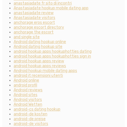
anastasiadate fr sito di incontri
Anastasiadate hookup mobile dating app
anastasiadate review
Anastasiadate visitors
anchorage eros escort
anchorage escort directory
anchorage the escort
and single site
Android dating hookup online
Android dating hookup site
android hookup apps hookuphotties dating
android hookup apps hookuphotties sign in
android hookup apps review
android hookup apps reviews
Android hookup mobile dating apps
android it recensioni utenti
Android online
android profil
Android reviews
Android sites
Android visitors
Android Wetten
android-cs dating hookup
android-de kosten
android-de preise
android-de visitors